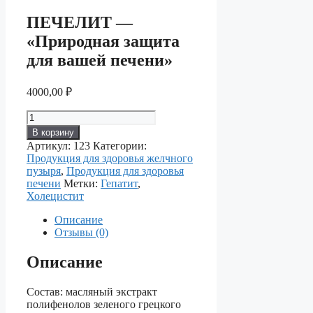
ПЕЧЕЛИТ —
«Природная защита
для вашей печени»
4000,00
₽
Количество
товара
В корзину
ПЕЧЕЛИТ
Артикул:
123
Категории:
—
Продукция для здоровья желчного
«Природная
пузыря
,
Продукция для здоровья
защита
печени
Метки:
Гепатит
,
для
Холецистит
вашей
печени»
Описание
Отзывы (0)
Описание
Состав: масляный экстракт
полифенолов зеленого грецкого