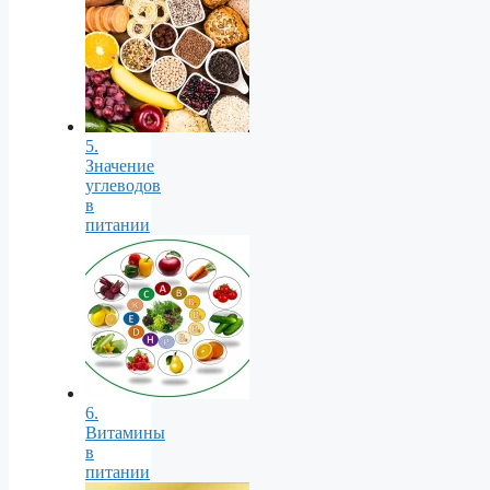
5.
Значение
углеводов
в
питании
6.
Витамины
в
питании