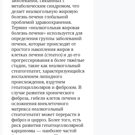
заболеваний, связанных с
метаболическим синдромом, что
делает неалкогольную жировую
болезнь печени глобальной
проблемой здравоохранения.
Термин «неалкогольная жировая
болезнь печени» используется для
определения группы заболеваний
печени, которые происходят от
простого накопления жиров в
клетках печени (стеатоз) и до его
прогрессирования в более тяжёлые
стадии, такие как неалкогольный
стеатогепатит, характеризующийся
воспалением липидного
происхождения, вздутием
гепатоциллюляров и фиброзом. В
случае развития хронического
фиброза, гибели клеток печени и
осложнения внеклеточного
матрикса неалкогольный
стеатогепатит может перерасти в
фиброз и цирроз. Более того, есть
риск развития гепатоцеллюлярной
карциномы — наиболее частой