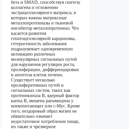
бета и SMAD, способствуя синтезу
коллагена и отложению
экстрацеллюлярного матрикса, в
которых важны матриксные
металлопротеиназы и тканевой
ингибитор металлопротеиназ. Что
касается развития
гепатоцеллюлярной карциномы,
гетерогенность заболевания
подразумевает одновременную
активацию различных
молекулярных сигнальных путей
для нарушения регуляции роста,
пролиферации, дифференцировки
и апоптоза клеток печени.
Существует несколько
пролиферативных путей и
сигнальных систем, таких как
протеинкиназа В, ядерный фактор
каппа В, мишень рапамицина у
млекопитающих или c-Myc. Кроме
того, нездоровый образ жизни не
обязательно означает
недостаточное потребление пищи,
но также и чрезмерное