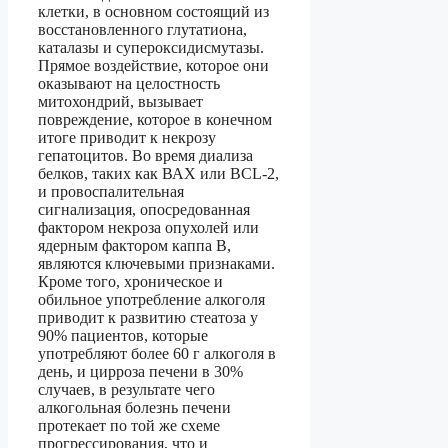
клетки, в основном состоящий из
восстановленного глутатиона,
каталазы и супероксидисмутазы.
Прямое воздействие, которое они
оказывают на целостность
митохондрий, вызывает
повреждение, которое в конечном
итоге приводит к некрозу
гепатоцитов. Во время диализа
белков, таких как ВАХ или BCL-2,
и провоспалительная
сигнализация, опосредованная
фактором некроза опухолей или
ядерным фактором каппа В,
являются ключевыми признаками.
Кроме того, хроническое и
обильное употребление алкоголя
приводит к развитию стеатоза у
90% пациентов, которые
употребляют более 60 г алкоголя в
день, и цирроза печени в 30%
случаев, в результате чего
алкогольная болезнь печени
протекает по той же схеме
прогрессирования, что и