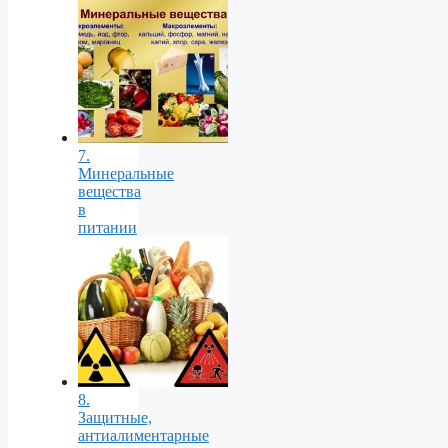
7.
Минеральные
вещества
в
питании
8.
Защитные,
антиалиментарные