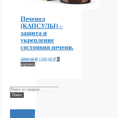
Печенол
(КАПСУЛЫ) –
защита и
укрепление
состояния печени.
Первоначальная
Текущая
3000,00
₽
1500,00
₽
В
цена
цена:
корзину
составляла
1500,00 ₽.
3000,00 ₽.
Искать:
Поиск
Cообщение