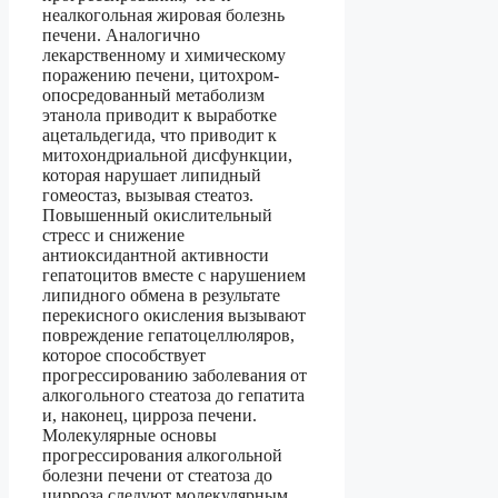
неалкогольная жировая болезнь
печени. Аналогично
лекарственному и химическому
поражению печени, цитохром-
опосредованный метаболизм
этанола приводит к выработке
ацетальдегида, что приводит к
митохондриальной дисфункции,
которая нарушает липидный
гомеостаз, вызывая стеатоз.
Повышенный окислительный
стресс и снижение
антиоксидантной активности
гепатоцитов вместе с нарушением
липидного обмена в результате
перекисного окисления вызывают
повреждение гепатоцеллюляров,
которое способствует
прогрессированию заболевания от
алкогольного стеатоза до гепатита
и, наконец, цирроза печени.
Молекулярные основы
прогрессирования алкогольной
болезни печени от стеатоза до
цирроза следуют молекулярным