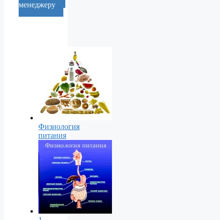
менеджеру
Физиология
питания
1.