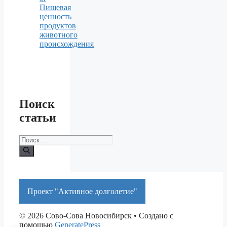
Пищевая
ценность
продуктов
животного
происхождения
Поиск
статьи
Поиск:
Проект "Активное долголетие"
© 2026 Сово-Сова Новосибирск
• Создано с
помощью
GeneratePress