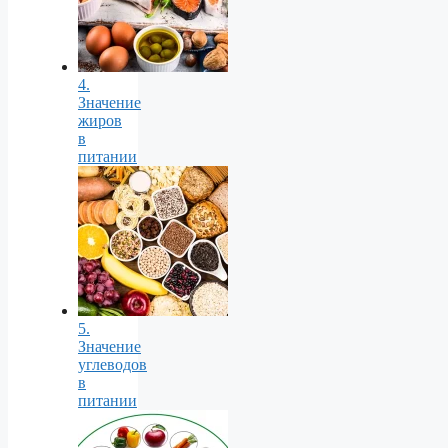
4.
Значение
жиров
в
питании
5.
Значение
углеводов
в
питании