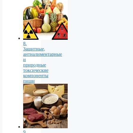
8.
Защитные,
антиалиментарные
и
природные
токсические
компоненты
пищи
9.