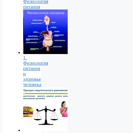
Физиология
питания
1.
Физиология
питания
и
здоровье
человека