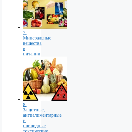
7.
Минеральные
вещества
в
питании
8.
Защитные,
антиалиментарные
и
природные
токсические