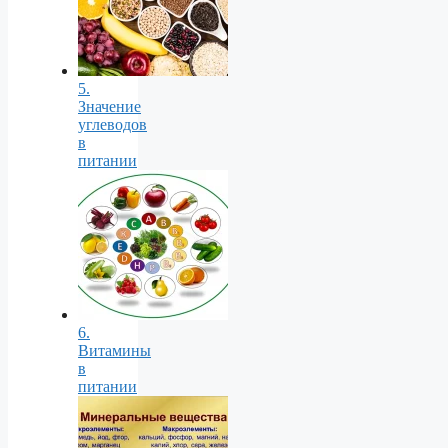
5.
Значение
углеводов
в
питании
6.
Витамины
в
питании