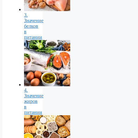
3.
Значение
белков
в
питании
4.
Значение
жиров
в
питании