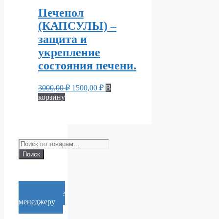
Печенол
(КАПСУЛЫ) –
защита и
укрепление
состояния печени.
Первоначальная
Текущая
3000,00
₽
1500,00
₽
В
цена
цена:
корзину
составляла
1500,00 ₽.
3000,00 ₽.
Искать:
Поиск
Cообщение
менеджеру