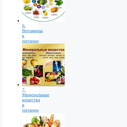
6.
Витамины
в
питании
7.
Минеральные
вещества
в
питании