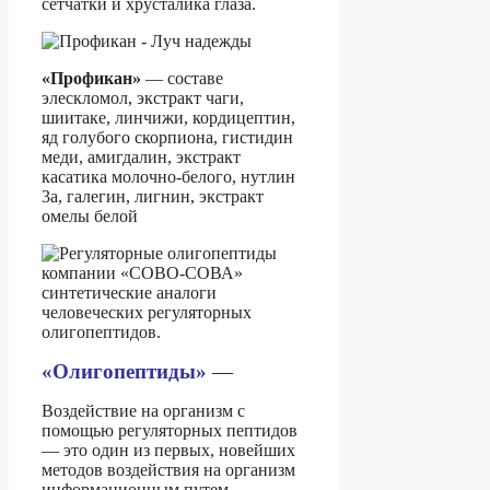
сетчатки и хрусталика глаза.
«Профикан»
— составе
элескломол, экстракт чаги,
шиитаке, линчижи, кордицептин,
яд голубого скорпиона, гистидин
меди, амигдалин, экстракт
касатика молочно-белого, нутлин
3а, галегин, лигнин, экстракт
омелы белой
«Олигопептиды»
—
Воздействие на организм с
помощью регуляторных пептидов
— это один из первых, новейших
методов воздействия на организм
информационным путем.