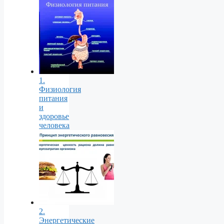
1.
Физиология
питания
и
здоровье
человека
2.
Энергетические