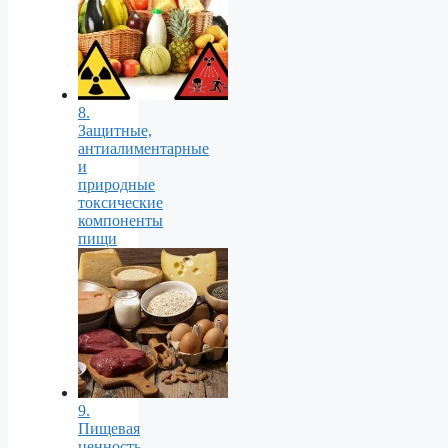
8.
Защитные,
антиалиментарные
и
природные
токсические
компоненты
пищи
9.
Пищевая
ценность