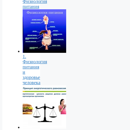
Физиология
питания
1.
Физиология
питания
и
здоровье
человека