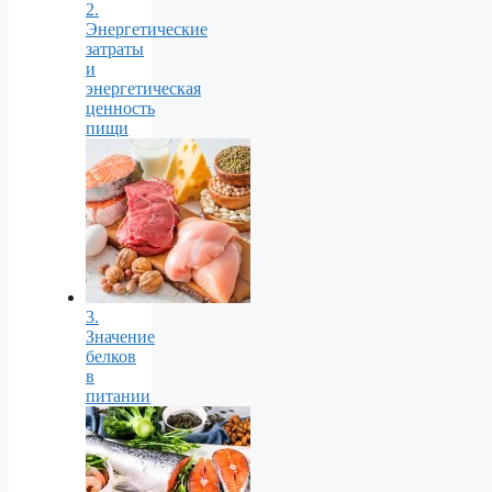
2.
Энергетические
затраты
и
энергетическая
ценность
пищи
3.
Значение
белков
в
питании