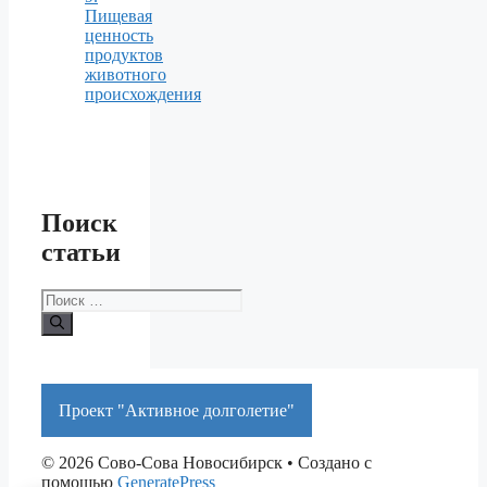
Пищевая
ценность
продуктов
животного
происхождения
Поиск
статьи
Поиск:
Проект "Активное долголетие"
© 2026 Сово-Сова Новосибирск
• Создано с
помощью
GeneratePress