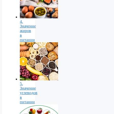
4.
Значение
жиров
в
питании
5.
Значение
углеводов
в
питании