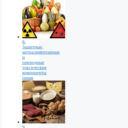
8.
Защитные,
антиалиментарные
и
природные
токсические
компоненты
пищи
9.