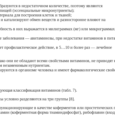
разуются в недостаточном количестве, поэтому являются
пищей (эссенциальные микронутриенты);
риала для построения клеток и тканей;
и катализируют обмен веществ и разносторонне влияют на
бность в них выражается в милиграммах (мг) или микрограммах
заболевания — авитаминозы, при недостатке витаминов в пит
т профилактическое действие, в 5…10 и более раз — лечебное
ко они не обладают всеми свойствами витаминов, не приводят 
м незаменимым нутриентам.
ируются в организме человека и имеют фармакологические свойс
дующая классификация витаминов (табл. 7).
 условно разделяются на три группы [8].
 функционирующие в качестве коферментов или простетических 
иамин (коферментная форма тиаминдифосфат), рибофлавин (вход