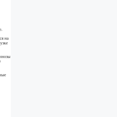
е.
ся на
узке
минозы
е
ные