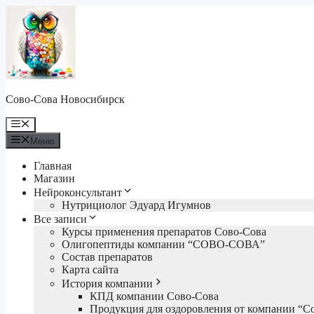
Перейти
к
содержимому
Сово-Сова Новосибирск
Меню
Меню
Главная
Магазин
Нейроконсультант
Нутрициолог Эдуард Игумнов
Все записи
Курсы применения препаратов Сово-Сова
Олигопептиды компании “СОВО-СОВА”
Состав препаратов
Карта сайта
История компании
КПД компании Сово-Сова
Продукция для оздоровления от компании “С