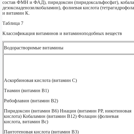
состав ФМН и ФАД), пиридоксин (пиридоксальфосфат), кобал
дезоксиаденозилкобаламин), фолиевая кислота (тетрагидрофол
и витамин К.
Таблица 7
Классификация витаминов и витаминоподобных веществ
Водорастворимые витамины
Аскорбиновая кислота (витамин С)
Тиамин (витамин В1)
Рибофлавин (витамин В2)
Пиридоксин (витамин В6) Ниацин (витамин РР, никотиновая
кислота) Кобаламин (витамин В12) Фолацин (фолиевая
кислота, витамин Вс)
Пантотеновая кислота (витамин В3)