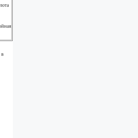
лота
ойная
 в