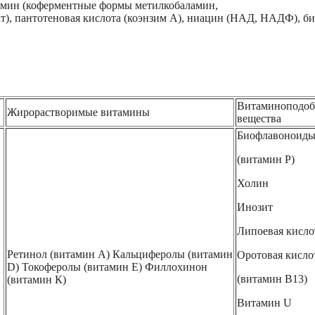
амин (коферментные формы метилкобаламин,
ат), пантотеновая кислота (коэнзим А), ниацин (НАД, НАДФ), б
Витаминоподо
Жирорастворимые витамины
вещества
Биофлавоноид
(витамин Р)
Холин
Инозит
Липоевая кисло
Ретинол (витамин А) Кальциферолы (витамин
Оротовая кисло
D) Токоферолы (витамин Е) Филлохинон
(витамин В13)
(витамин К)
Витамин U