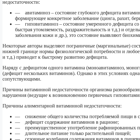
недостаточности:
— авитаминоз – состояние глубокого дефицита витамина
формирующее конкретное заболевание (цинга, рахит, бери-
— гиповитаминоз – состояние умеренного дефицита со 
быстрая утомляемость, раздражительность и т.д.) и отд
заболевания кожи и др.), это состояние выявляют биохи
Некоторые авторы выделяют пограничные (маргинальные) сост
нижней границе нормы физиологической потребности и любое у
и т.д.) приводит к быстрому развитию дефицита.
Наряду с дефицитом одного витамина (моноавитаминоз, моно
(дефицит нескольких витаминов). Однако в этих условиях одна
сопутствующими.
Причины витаминной недостаточности организма разнообразн
нарушения (ведущие к возникновению первичных гиповитамин
Причины алиментарной витаминной недостаточности:
— снижение общего количества потребляемой пищи в св
— дефицит содержание витаминов в рационе;
— преимущественное употребление рафинированных п
— длительное питание только растительной пищей;
— сезонные колебания содержания витаминов в пищевы