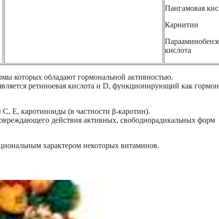
Пангамовая кис
Карнитин
Парааминобенз
кислота
рмы которых обладают гормональной активностью.
является ретиноевая кислота и D, функционирующий как гормон
, Е, каротиноиды (в частности β-каротин).
повреждающего действия активных, свободнорадикальных форм
кциональным характером некоторых витаминов.