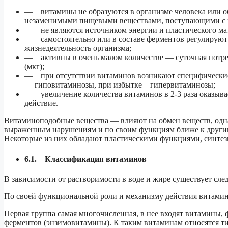
— витамины не образуются в организме человека или об
незаменимыми пищевыми веществами, поступающими с 
— не являются источником энергии и пластического мате
— самостоятельно или в составе ферментов регулируют 
жизнедеятельность организма;
— активны в очень малом количестве — суточная потре
(мкг);
— при отсутствии витаминов возникают специфические 
— гиповитаминозы, при избытке – гипервитаминозы;
— увеличение количества витаминов в 2-3 раза оказывае
действие.
Витаминоподобные вещества — влияют на обмен веществ, одна
выраженным нарушениям и по своим функциям ближе к други
Некоторые из них обладают пластическими функциями, синтез
6.1. Классификация витаминов
В зависимости от растворимости в воде и жире существует сле
По своей функциональной роли и механизму действия витамины
Первая группа самая многочисленная, в нее входят витамины,
ферментов (энзимовитамины). К таким витаминам относятся т