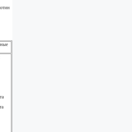
иотин
бные
ы
та
та