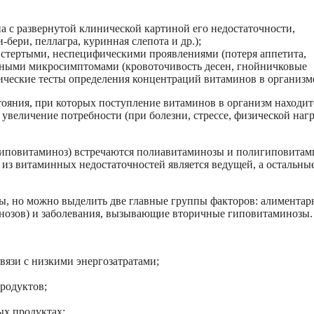
 с развернутой клинической картиной его недостаточности,
бери, пеллагра, куринная слепота и др.);
стертыми, неспецифическими проявлениями (потеря аппетита,
ельными микросимптомами (кровоточивость десен, гнойничковые
мические тесты определения концентраций витаминов в организм
ояния, при которых поступление витаминов в организм находит
величение потребности (при болезни, стрессе, физической нагр
гиповитаминоз) встречаются полиавитаминозы и полигиповита
 из витаминных недостаточностей является ведущей, а остальны
ы, но можно выделить две главные группы факторов: алиментар
озов) и заболевания, вызывающие вторичные гиповитаминозы.
язи с низкими энергозатратами;
родуктов;
х продуктах;