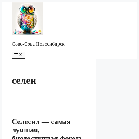
Перейти
к
содержимому
Сово-Сова Новосибирск
Меню
селен
Селесил — самая
лучшая,
биодоступная форма