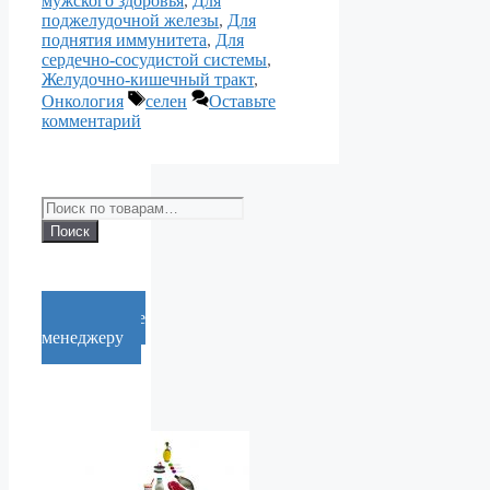
мужского здоровья
,
Для
поджелудочной железы
,
Для
поднятия иммунитета
,
Для
сердечно-сосудистой системы
,
Желудочно-кишечный тракт
,
Метки
Онкология
селен
Оставьте
комментарий
Искать:
Поиск
Cообщение
менеджеру