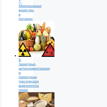
7.
Минеральные
вещества
в
питании
8.
Защитные,
антиалиментарные
и
природные
токсические
компоненты
пищи