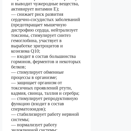
и выводит чужеродные вещества,
активирует витамин Е);
— снижает риск развития
сердечно-сосудистых заболеваний
(предотвращает мышечную
дистрофию сердца, нейтрализует
токсины, стимулирует синтез
гемоглобина, участвует в
выработке эритроцитов и
коэнзима Q10;
— входит в состав большинства
гормонов, ферментов и некоторых
белков;
— стимулирует обменные
процессы в организме;
— защищает организм от
токсичных проявлений ртути,
кадмия, свинца, таллия и серебра;
— стимулирует репродуктивную
функцию (входит в состав
сперматозоидов);
— стабилизирует работу нервной
системы;
— нормализует работу
эндокринной системы;