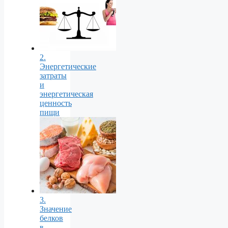
2.
Энергетические
затраты
и
энергетическая
ценность
пищи
3.
Значение
белков
в