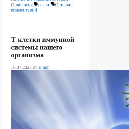
Метки
Онкология
селен
Оставьте
комментарий
Т-клетки иммунной
системы нашего
организма
16.07.2023
от
admin