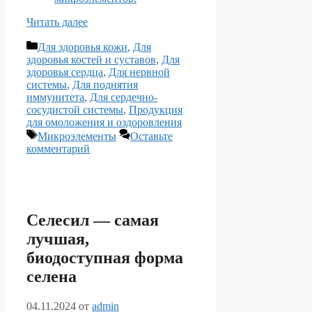
Читать далее
Рубрики
Для здоровья кожи
,
Для
здоровья костей и суставов
,
Для
здоровья сердца
,
Для нервной
системы
,
Для поднятия
иммунитета
,
Для сердечно-
сосудистой системы
,
Продукция
для омоложения и оздоровления
Метки
Микроэлементы
Оставьте
комментарий
Селесил — самая
лучшая,
биодоступная форма
селена
04.11.2024
от
admin