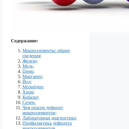
Содержание:
Микроэлементы: общие
сведения;
Железо;
Медь;
Цинк;
Марганец;
Йод;
Молибден;
Хром;
Кобальт;
Селен.
Чем опасен дефицит
микроэлементов;
Лабораторная диагностика;
Профилактика дефицита
микроэлементов.