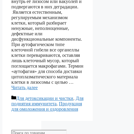
внутрь её лизосом или вакуолей и
подвергаются в них деградации.
Является естественным,
регулируемым механизмом
клетки, который разбирает
ненужные, неполноценные,
дефектные или
дисфункциональные компоненты.
При аутофагическом типе
клеточной гибели все органеллы
клетки перевариваются, оставляя
лишь клеточный мусор, который
поглощается макрофагами. Термин
«аутофагия» для способа доставки
цитоплазматического материала
клетки в лизосомы с целью …
Читать далее
Рубрики
Для детоксикации и чистки
,
Для
поднятия иммунитета
,
Продукция
для омоложения и оздоровления
Искать: