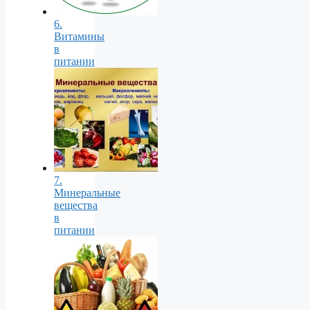
6.
Витамины
в
питании
7.
Минеральные
вещества
в
питании