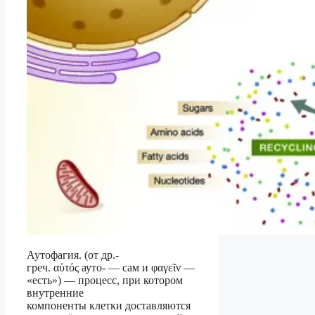
Аутофагия. (от др.-
греч. αὐτός ауто- — сам и φαγεῖν —
«есть») — процесс, при котором
внутренние
компоненты клетки доставляются