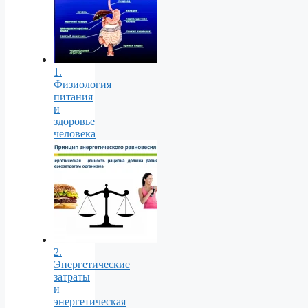
1.
Физиология
питания
и
здоровье
человека
2.
Энергетические
затраты
и
энергетическая