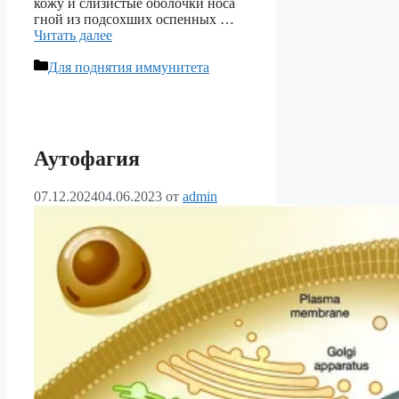
кожу и слизистые оболочки носа
гной из подсохших оспенных …
Читать далее
Рубрики
Для поднятия иммунитета
Аутофагия
07.12.2024
04.06.2023
от
admin