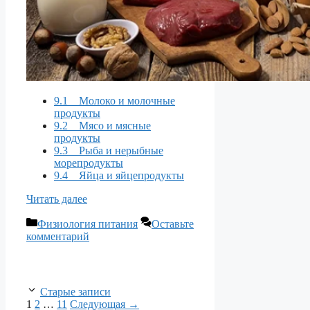
9.1 Молоко и молочные
продукты
9.2 Мясо и мясные
продукты
9.3 Рыба и нерыбные
морепродукты
9.4 Яйца и яйцепродукты
Читать далее
Рубрики
Физиология питания
Оставьте
комментарий
Старые записи
Страница
Страница
Страница
1
2
…
11
Следующая
→