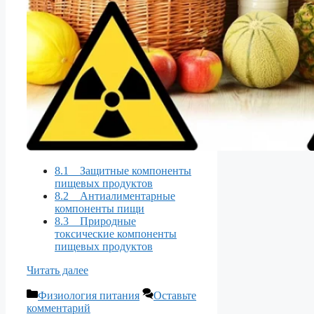
8.1 Защитные компоненты
пищевых продуктов
8.2 Антиалиментарные
компоненты пищи
8.3 Природные
токсические компоненты
пищевых продуктов
Читать далее
Рубрики
Физиология питания
Оставьте
комментарий