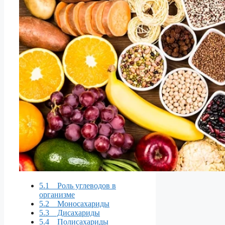
5.1 Роль углеводов в
организме
5.2 Моносахариды
5.3 Дисахариды
5.4 Полисахариды