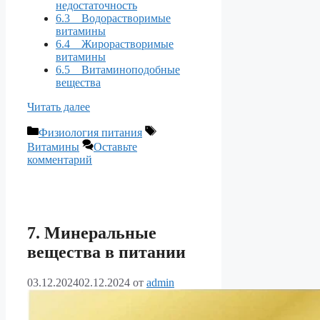
недостаточность
6.3 Водорастворимые
витамины
6.4 Жирорастворимые
витамины
6.5 Витаминоподобные
вещества
Читать далее
Рубрики
Метки
Физиология питания
Витамины
Оставьте
комментарий
7. Минеральные
вещества в питании
03.12.2024
02.12.2024
от
admin