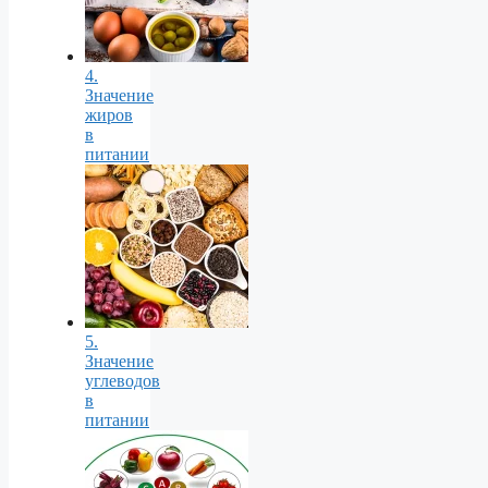
4.
Значение
жиров
в
питании
5.
Значение
углеводов
в
питании