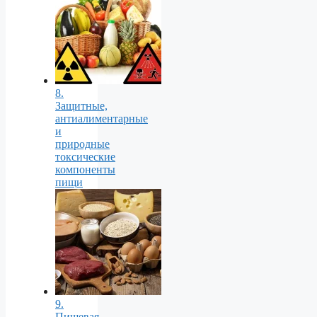
8.
Защитные,
антиалиментарные
и
природные
токсические
компоненты
пищи
9.
Пищевая