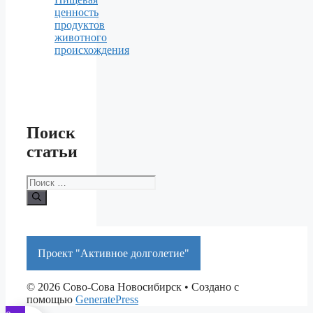
ценность
продуктов
животного
происхождения
Поиск
статьи
Поиск:
Проект "Активное долголетие"
© 2026 Сово-Сова Новосибирск
• Создано с
помощью
GeneratePress