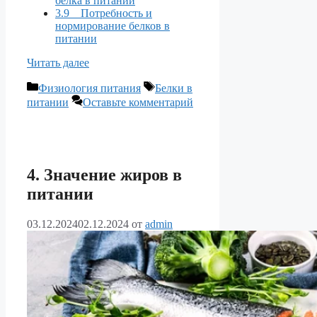
белка в питании
3.9 Потребность и
нормирование белков в
питании
Читать далее
Рубрики
Метки
Физиология питания
Белки в
питании
Оставьте комментарий
4. Значение жиров в
питании
03.12.2024
02.12.2024
от
admin