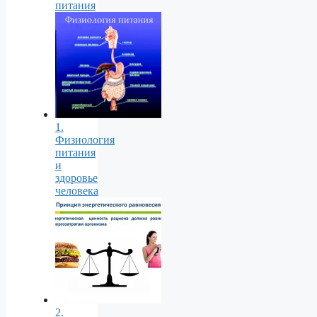
питания
1.
Физиология
питания
и
здоровье
человека
2.