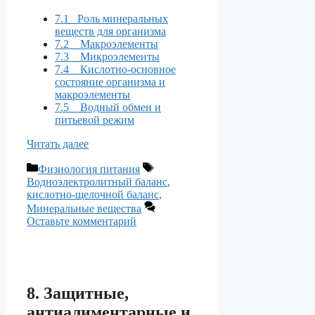
7.1 Роль минеральных
веществ для организма
7.2 Макроэлементы
7.3 Микроэлементы
7.4 Кислотно-основное
состояние организма и
макроэлементы
7.5 Водный обмен и
питьевой режим
Читать далее
Рубрики
Метки
Физиология питания
Водноэлектролитный баланс
,
кислотно-щелочной баланс
,
Минеральные вещества
Оставьте комментарий
8. Защитные,
антиалиментарные и