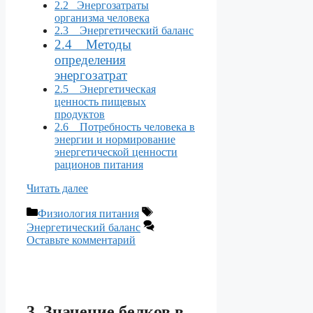
2.2 Энергозатраты
организма человека
2.3 Энергетический баланс
2.4 Методы
определения
энергозатрат
2.5 Энергетическая
ценность пищевых
продуктов
2.6 Потребность человека в
энергии и нормирование
энергетической ценности
рационов питания
Читать далее
Рубрики
Метки
Физиология питания
Энергетический баланс
Оставьте комментарий
3. Значение белков в