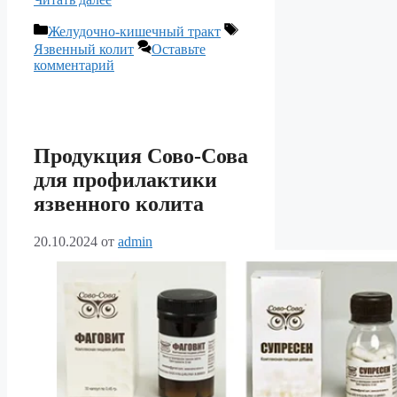
Рубрики
Метки
Желудочно-кишечный тракт
Язвенный колит
Оставьте
комментарий
Продукция Сово-Сова
для профилактики
язвенного колита
20.10.2024
от
admin