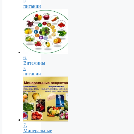
в
питании
6.
Витамины
в
питании
7.
Минеральные