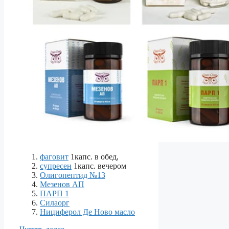
фаговит
1капс. в обед,
супресен
1капс. вечером
Олигопептид №13
Мезенов АП
ПАРП 1
Силаорг
Нициферол Де Ново масло