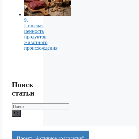
9.
Пищевая
ценность
продуктов
животного
происхождения
Поиск
статьи
Поиск:
Проект "Активное долголетие"