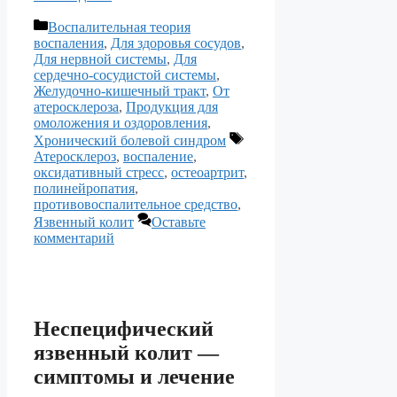
Рубрики
Воспалительная теория
воспаления
,
Для здоровья сосудов
,
Для нервной системы
,
Для
сердечно-сосудистой системы
,
Желудочно-кишечный тракт
,
От
атеросклероза
,
Продукция для
омоложения и оздоровления
,
Метки
Хронический болевой синдром
Атеросклероз
,
воспаление
,
оксидативный стресс
,
остеоартрит
,
полинейропатия
,
противовоспалительное средство
,
Язвенный колит
Оставьте
комментарий
Неспецифический
язвенный колит —
симптомы и лечение