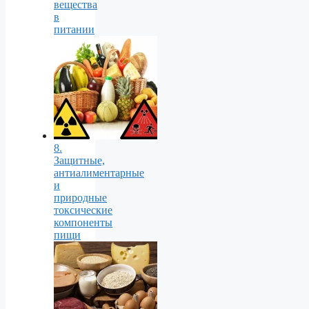
вещества
в
питании
8.
Защитные,
антиалиментарные
и
природные
токсические
компоненты
пищи