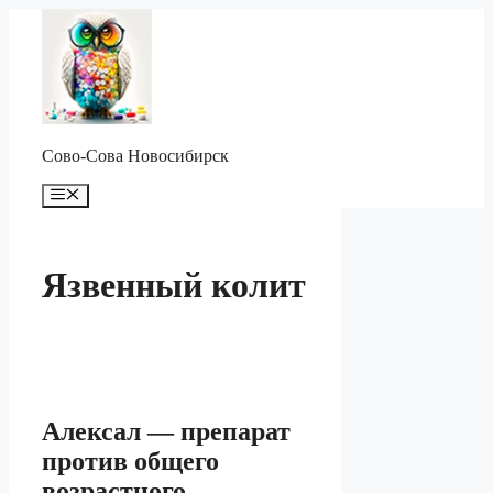
Перейти
к
содержимому
Сово-Сова Новосибирск
Меню
Язвенный колит
Алексал — препарат
против общего
возрастного