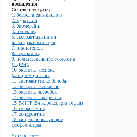
воспаления.
Состав препарата:
1. босвеллиевая кислота,
2. куркумин,
3. бромелайн,
4. пиперин,
5. экстракт альпинии,
6. экстракт эхинацеи,
7. пикногенол,
8. геранамин,
9. полидезоксирибонуклеотид
(ПДРН),
10. экстракт чеснока
(алицин+цистеин),
11. экстракт гинко билоба,
12. экстракт женьшеня,
13. экстракт зверобоя,
14. экстракт валерианы,
15. 5-НТР (5-гидрокситриптофан)
16. глюкозамин,
17. хондроитин,
18. мицеллообразующие
фосфолипиды.
Читать далее