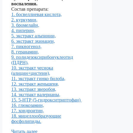
воспаления.
Состав препарата:
1. босвеллиевая кислота,
2. куркумин,
3. бромелайн,
4. пиперин,
5. экстракт альпинии,
6. экстракт эхинацеи,
7. пикногенол,
8. геранамин,
9. полидезоксирибонуклеотид
(ПДРН),
10. экстракт чеснока
(алицин+цистеин),
11. экстракт гинко билоба,
12. экстракт женьшеня,
13. экстракт зверобоя,
14. экстракт валерианы,
15. 5-НТР (5-гидрокситриптофан)
16. глюкозамин,
17. хондроитин,
18. мицеллообразующие
фосфолипиды.
Читать далее