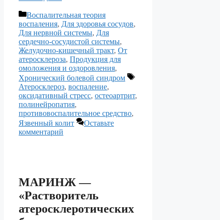
Рубрики
Воспалительная теория
воспаления
,
Для здоровья сосудов
,
Для нервной системы
,
Для
сердечно-сосудистой системы
,
Желудочно-кишечный тракт
,
От
атеросклероза
,
Продукция для
омоложения и оздоровления
,
Метки
Хронический болевой синдром
Атеросклероз
,
воспаление
,
оксидативный стресс
,
остеоартрит
,
полинейропатия
,
противовоспалительное средство
,
Язвенный колит
Оставьте
комментарий
МАРИНЖ —
«Растворитель
атеросклеротических