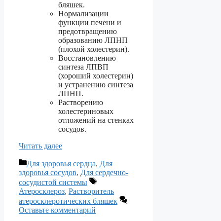
бляшек.
Нормализации
функции печени и
предотвращению
образованию ЛПНП
(плохой холестерин).
Восстановлению
синтеза ЛПВП
(хороший холестерин)
и устранению синтеза
ЛПНП.
Растворению
холестериновых
отложений на стенках
сосудов.
Читать далее
Рубрики
Для здоровья сердца
,
Для
здоровья сосудов
,
Для сердечно-
Метки
сосудистой системы
Атеросклероз
,
Растворитель
атеросклеротических бляшек
Оставьте комментарий