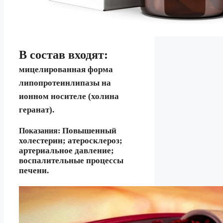
В состав входят:
мицелированная форма
липопротеинлипазы на
ионном носителе (холина
геранат).
Повышенный
Показания:
холестерин; а
теросклероз;
артериальное давление;
в
оспалительные процессы
печени.