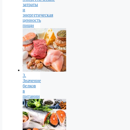
затраты
и
энергетическая
ценность
пищи
3.
Значение
белков
в
питании