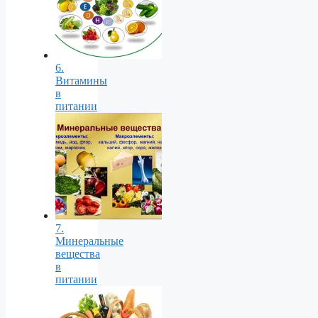
6.
Витамины
в
питании
7.
Минеральные
вещества
в
питании