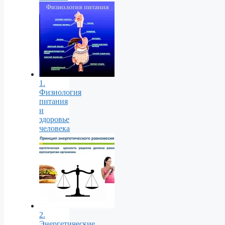
1.
Физиология
питания
и
здоровье
человека
2.
Энергетические