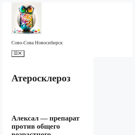
Перейти
к
содержимому
Сово-Сова Новосибирск
Меню
Атеросклероз
Алексал — препарат
против общего
возрастного