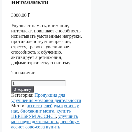
интеллекта
3000,00
₽
Улучшает память, внимание,
интеллект, повышает способность
испытывать умственные нагрузки,
противодействует депрессии,
стрессу, тревоге; увеличивает
способность к обучению,
активирует ацетилхолин,
дофаминэргическую систему.
2 в наличии
Количество
товара
В корзину
Церебрум
Категория:
Продукция для
АССИСТ
улучшения мозговой деятельности
—
Метки:
ассист церебрум купить у
для
нас
,
биохакинг мозга
,
купить
улучшения
ЦЕРЕБРУМ АССИСТ
,
улучшить
памяти,
мозговую деятельность
,
церебрум
внимания,
ассист сово-сова купить
интеллекта