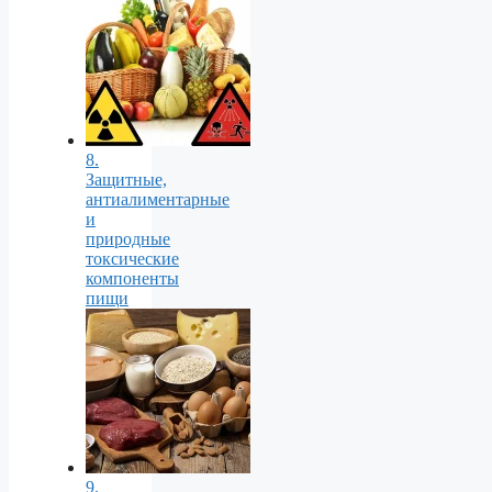
8.
Защитные,
антиалиментарные
и
природные
токсические
компоненты
пищи
9.