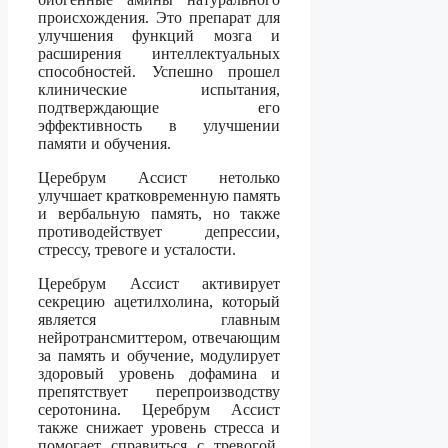
происхождения. Это препарат для
улучшения функций мозга и
расширения интеллектуальных
способностей. Успешно прошел
клинические испытания,
подтверждающие его
эффективность в улучшении
памяти и обучения.
Церебрум Ассист нетолько
улучшает кратковременную память
и вербальную память, но также
противодействует депрессии,
стрессу, тревоге и усталости.
Церебрум Ассист активирует
секрецию ацетилхолина, который
является главным
нейротрансмиттером, отвечающим
за память и обучение, модулирует
здоровый уровень дофамина и
препятствует перепроизводству
серотонина. Церебрум Ассист
также снижает уровень стресса и
помогает справиться с тревогой,