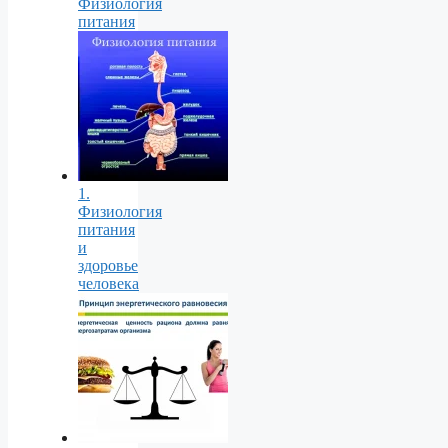
Физиология
питания
1.
Физиология
питания
и
здоровье
человека