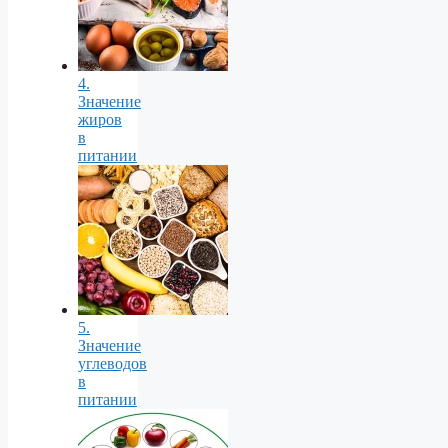
4.
Значение
жиров
в
питании
5.
Значение
углеводов
в
питании