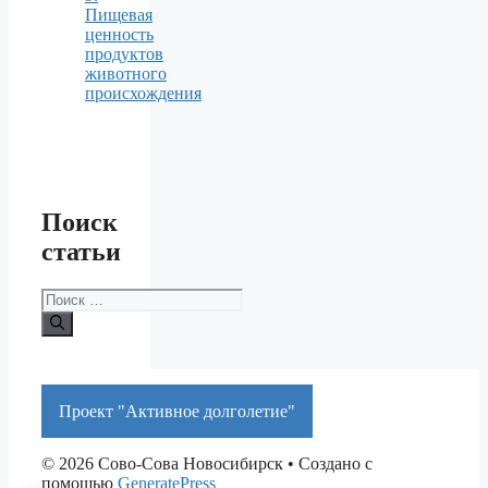
Пищевая
ценность
продуктов
животного
происхождения
Поиск
статьи
Поиск:
Проект "Активное долголетие"
© 2026 Сово-Сова Новосибирск
• Создано с
помощью
GeneratePress