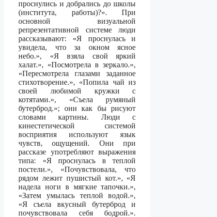
проснулись и добрались до школы
(института, работы)?». При
основной визуальной
репрезентативной системе люди
рассказывают: «Я проснулась и
увидела, что за окном ясное
небо.», «Я взяла свой яркий
халат.», «Посмотрела в зеркало.»,
«Пересмотрела глазами заданное
стихотворение.», «Попила чай из
своей любимой кружки с
котятами.», «Съела румяный
бутерброд.»; они как бы рисуют
словами картины. Люди с
кинестетической системой
восприятия используют язык
чувств, ощущений. Они при
рассказе употребляют выражения
типа: «Я проснулась в теплой
постели.», «Почувствовала, что
рядом лежит пушистый кот.», «Я
надела ноги в мягкие тапочки.»,
«Затем умылась теплой водой.»,
«Я съела вкусный бутерброд и
почувствовала себя бодрой.».