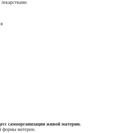
 лекарствами
ия
есс самоорганизации живой материи.
й формы материи.