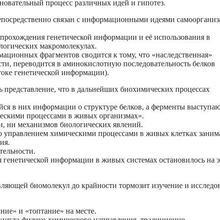
вновательный процесс различных идей и гипотез.
непосредственно связан с информационными идеями самооргани
 прохождения генетической информации и её использования в
ологических макромолекулах.
ационных фрагментов сводится к тому, что «наследственная»
ти, переводится в аминокислотную последовательность белков
токе генетической информации).
ь представление, что в дальнейших биохимических процессах
ся в них информации о структуре белков, а ферменты выступаю
ескими процессами в живых организмах».
и, ни механизмов биологических явлений.
то управлением химическими процессами в живых клетках заним
ия.
тельности.
я генетической информации в живых системах остановилось на э
ляющей биомолекул до крайности тормозит изучение и исследо
ание» и «топтание» на месте.
 культа физико-химического направления, традиционно