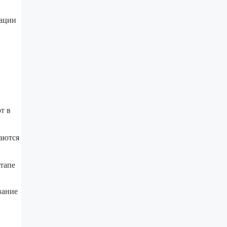
зации
т в
аются
тапе
вание