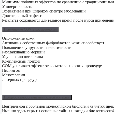
Минимум побочных эффектов по сравнению с традиционными
Универсальность
Эффективен при широком спектре заболеваний
Долгосрочный эффект
Результат сохраняется длительное время после курса применен
Применение СОМ в косметологии
Омоложение кожи
Активация собственных фибробластов кожи способствует:
Повышению упругости и эластичности
Разглаживанию морщин
Улучшению цвета лица
Комплексный подход
СОМ усиливает эффект от косметологических процедур:
Пилингов
Мезотерапии
Лазерных процедур
Процесс самоорганизации живой материи.
Центральной проблемой молекулярной биологии является
проц
Именно здесь скрыты основные тайны и загадки биологическо