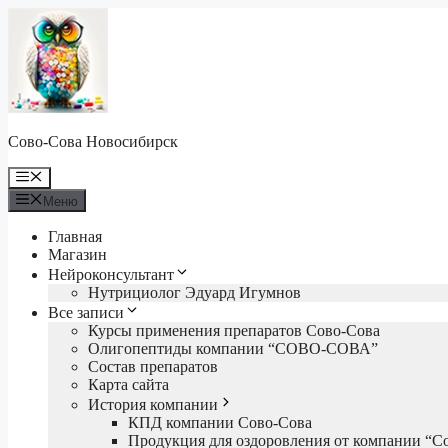
Перейти
к
содержимому
Сово-Сова Новосибирск
Меню
Меню
Главная
Магазин
Нейроконсультант
Нутрициолог Эдуард Игумнов
Все записи
Курсы применения препаратов Сово-Сова
Олигопептиды компании “СОВО-СОВА”
Состав препаратов
Карта сайта
История компании
КПД компании Сово-Сова
Продукция для оздоровления от компании “С