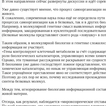
В этом направлении сейчас развернуты дискуссии и идёт соре
Уже давно существует мнение, что процесс самоорганизации 
живого.
К сожалению, современная наука пока ещё не определила пути
процессах самоорганизации как в белковых, так и в других би
Например, в молекулярной генетике смысл выявленных информ
информация, закодированная в нуклеотидной последовательнос
(белковые молекулы представляют своего рода «ловушку» в по
Таким образом, в молекулярной биологии и генетике сложилос
информация не участвует.
«Гены контролируют клеточный метаболизм за счёт содержащей
роли биологических катализаторов, управляющих всеми химич
Однако, эти туманные рассуждения не раскрывают ни сущност
В биохимии уже давно господствует ложное представление, ч
химические катализаторы, но никак не управляющая информац
Такое упрощённое преставление явно не соответствует действи
Поэтому до сих пор не ясно, почему исследования прохождени
синтеза белковых молекул.
Между тем, игнорирование биологами информационной состав
живой материи.
Отсюда, как результат, наблюдается «мировоззренческое отстав
По всей вероятности, это следствие господствующего влияния