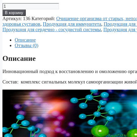
Количество
товара
В корзину
СОМ
Артикул:
136
Категорий:
Очищение организма от старых, непо
-
здоровья суставов
,
Продукция для иммунитета
,
Продукция для
«Омоложение
Продукция для сердечно - сосудистой системы
,
Продукция для 
организма
на
Описание
клеточном
Отзывы (0)
уровне»
Описание
Инновационный подход к восстановлению и омоложению орган
Состав: комплекс сигнальных молекул самоорганизации живо