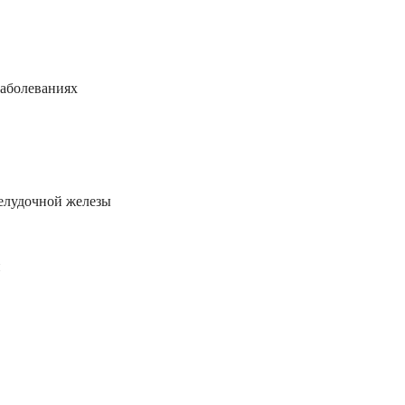
аболеваниях
елудочной железы
н