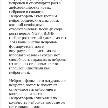
нейронов и стимулирует рост и
дифференцировку новых
нейронов и синапсов.
Нейротрофин-3 был третьим
нейротрофическим фактором,
который необходимо
охарактеризовать после фактора
роста нервов NGF и BDNF
(нейротрофический фактор мозга).
Хотя большинство нейронов
формируется в мозге
внутриутробно, части мозга
взрослого человека сохраняют
способность выращивать нейроны
из нервных стволовых клеток
(процесс, известный как
нейрогенез).
Нейротрофины – это натуральные
вещества, которые помогают
стимулировать нейрогенез и
контролировать его.
Нейротрофин-3 уникален по
количеству нейронов, которые он
потенциально может