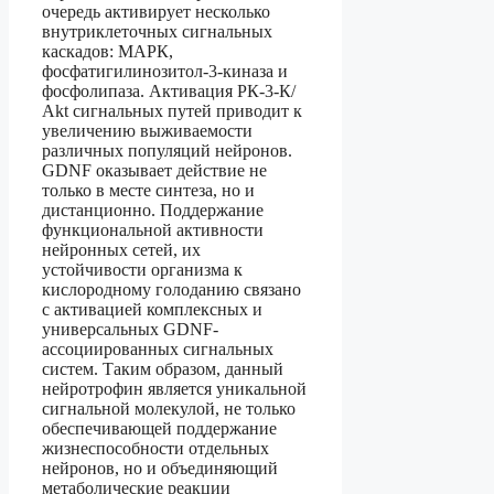
очередь активирует несколько
внутриклеточных сигнальных
каскадов: МАРК,
фосфатигилинозитол-3-киназа и
фосфолипаза. Активация РК-3-К/
Аkt сигнальных путей приводит к
увеличению выживаемости
различных популяций нейронов.
GDNF оказывает действие не
только в месте синтеза, но и
дистанционно. Поддержание
функциональной активности
нейронных сетей, их
устойчивости организма к
кислородному голоданию связано
с активацией комплексных и
универсальных GDNF-
ассоциированных сигнальных
систем. Таким образом, данный
нейротрофин является уникальной
сигнальной молекулой, не только
обеспечивающей поддержание
жизнеспособности отдельных
нейронов, но и объединяющий
метаболические реакции