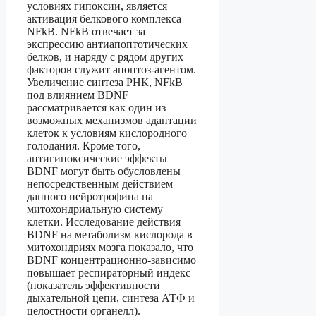
условиях гипоксии, является
активация белкового комплекса
NFkB. NFkB отвечает за
экспрессию антиапоптотических
белков, и наряду с рядом других
факторов служит апоптоз-агентом.
Увеличение синтеза РНК, NFkB
под влиянием BDNF
рассматривается как один из
возможных механизмов адаптации
клеток к условиям кислородного
голодания. Кроме того,
антигипоксические эффекты
BDNF могут быть обусловлены
непосредственным действием
данного нейротрофина на
митохондриальную систему
клетки. Исследование действия
BDNF на метаболизм кислорода в
митохондриях мозга показало, что
BDNF концентрационно-зависимо
повышает респираторный индекс
(показатель эффективности
дыхательной цепи, синтеза АТФ и
целостности органелл).