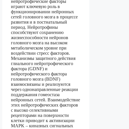
нейротрофические факторы
играют ключевую роль в
функционировании нейронных
сетей головного мозга в процессе
развития и в постнатальный
период. Нейротрофины
способствуют сохранению
жизнеспособности нейронов
головного мозга на высоком
метаболическом уровне при
воздействии стресс факторов.
Механизмы защитного действия
глиального нейротрофического
фактора (GDNF) и
нейротрофического фактора
головного мозга (BDNF)
взаимосвязаны и реализуются
через однонаправленные реакции
поддержания гомеостаза
нейронных сетей. Взаимодействие
этих нейротрофических факторов
с высоко селективными
рецепторами на поверхности
клетки приводит к активизации
MAPK – киназных сигнальных