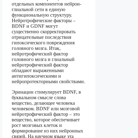
отдельных компонентов нейрон-
глиальной сети в единую
функциональную структуру.
Нейротрофические факторы –
BDNF и GDNF могут
существенно скорректировать
отрицательные последствия
гипоксического повреждения
головного мозга. Итак,
нейротрофический фактор
головного мозга и глиальный
нейротрофический фактор
обладают выраженными
антигипоксическими и
нейропротекторными свойствами.
Эринацин стимулирует BDNF, в
буквальном смысле слова
вещество, делающее человека
человеком. BDNF или мозговой
нейротрофический фактор – это
вещество, которое обеспечивает
рост мозговых клеток и
формирование из них нейронных
связей. На научном языке эта