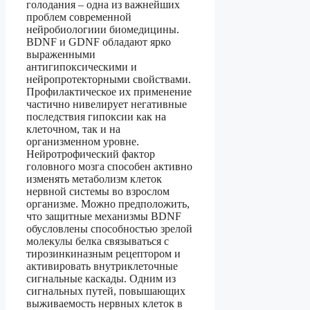
голодания – одна из важнейших
проблем современной
нейробиологиии биомедицины.
BDNF и GDNF обладают ярко
выраженными
антигипоксическими и
нейропротекторными свойствами.
Профилактическое их применение
частично нивелирует негативные
последствия гипоксии как на
клеточном, так и на
организменном уровне.
Нейротрофический фактор
головного мозга способен активно
изменять метаболизм клеток
нервной системы во взрослом
организме. Можно предположить,
что защитные механизмы BDNF
обусловлены способностью зрелой
молекулы белка связываться с
тирозинкиназным рецептором и
активировать внутриклеточные
сигнальные каскады. Одним из
сигнальных путей, повышающих
выживаемость нервных клеток в