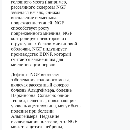
головного мозга (например,
рассеянного склероза) NGF
замедлял начало, снижал
воспаление и уменьшал
повреждение тканей. NGF
способствует росту
поврежденного миелина, NGF
контролирует некоторые из
структурных белков миелиновой
оболочки, NGF индуцирует
производство BDNF, который
считается важнейшим для
миелинизации нервов.
Дефицит NGF вызывает
заболевания головного мозга,
включая рассеянный склероз,
болезнь Альцгеймера, болезнь
Паркинсона. Согласно одной
теории, вещества, повышающие
уровень ацетилхолина, могут быть
полезны при болезни
Альцгеймера. Недавние
исследования показали, что NGF
может защитить нейроны,