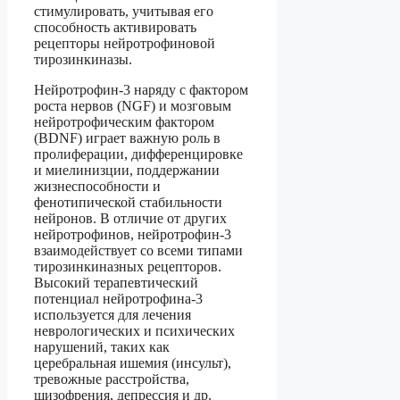
стимулировать, учитывая его
способность активировать
рецепторы нейротрофиновой
тирозинкиназы.
Нейротрофин-3 наряду с фактором
роста нервов (NGF) и мозговым
нейротрофическим фактором
(BDNF) играет важную роль в
пролиферации, дифференцировке
и миелинизции, поддержании
жизнеспособности и
фенотипической стабильности
нейронов. В отличие от других
нейротрофинов, нейротрофин-3
взаимодействует со всеми типами
тирозинкиназных рецепторов.
Высокий терапевтический
потенциал нейротрофина-3
используется для лечения
неврологических и психических
нарушений, таких как
церебральная ишемия (инсульт),
тревожные расстройства,
шизофрения, депрессия и др.