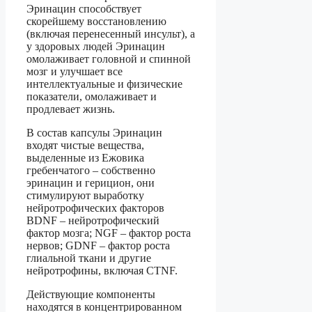
Эринацин способствует
скорейшему восстановлению
(включая перенесенный инсульт), а
у здоровых людей Эринацин
омолаживает головной и спинной
мозг и улучшает все
интеллектуальные и физические
показатели, омолаживает и
продлевает жизнь.
В состав капсулы Эринацин
входят чистые вещества,
выделенные из Ежовика
гребенчатого – собственно
эринацин и герицион, они
стимулируют выработку
нейротрофических факторов
BDNF – нейротрофический
фактор мозга; NGF – фактор роста
нервов; GDNF – фактор роста
глиальной ткани и другие
нейротрофины, включая CTNF.
Действующие компоненты
находятся в концентрированном