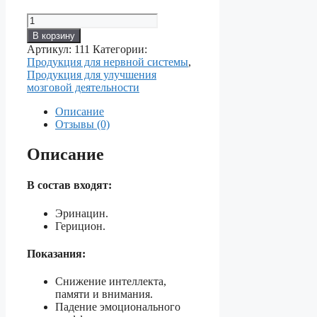
Количество
товара
В корзину
Эринацин
Артикул:
111
Категории:
-
Продукция для нервной системы
,
повышение
Продукция для улучшения
интеллекта,
мозговой деятельности
памяти
и
Описание
внимания.
Отзывы (0)
Описание
В состав входят:
Эринацин.
Герицион.
Показания:
Снижение интеллекта,
памяти и внимания.
Падение эмоционального