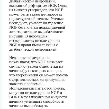
диабетической нейропатии,
вызванной дефицитом NGF. Одна
из гипотез утверждает, что NGF
может быть важен для здоровья
поджелудочной железы. Ученые
исследуют, убивает ли удаление
NGF бета-клетки поджелудочной
железы, которые вырабатывают
инсулин. В небольших
исследованиях низкие уровни
NGF в крови были связаны с
диабетической нейропатией.
Недавние исследования
показывают, что NGF вызывает
овуляцию (выход яйцеклетки из
яичника) у некоторых женщин,
что теоретически он может помочь
с фертильностью, когда овуляция
является проблемой.
Исследователи пытаются понять,
могут ли низкие уровни NGF и
BDNF в фолликулярной жидкости
яичника уменьшать способность
яичника высвобождать