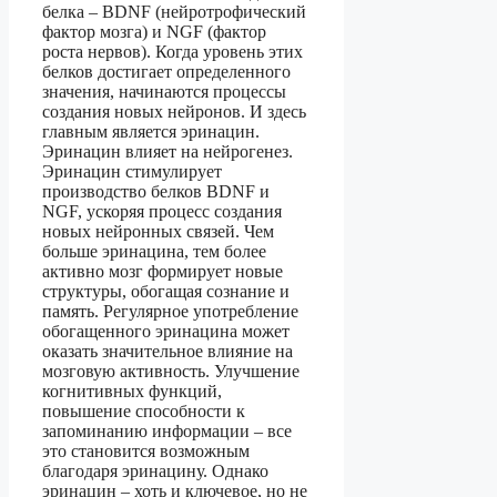
белка – BDNF (нейротрофический
фактор мозга) и NGF (фактор
роста нервов). Когда уровень этих
белков достигает определенного
значения, начинаются процессы
создания новых нейронов. И здесь
главным является эринацин.
Эринацин влияет на нейрогенез.
Эринацин стимулирует
производство белков BDNF и
NGF, ускоряя процесс создания
новых нейронных связей. Чем
больше эринацина, тем более
активно мозг формирует новые
структуры, обогащая сознание и
память. Регулярное употребление
обогащенного эринацина может
оказать значительное влияние на
мозговую активность. Улучшение
когнитивных функций,
повышение способности к
запоминанию информации – все
это становится возможным
благодаря эринацину. Однако
эринацин – хоть и ключевое, но не