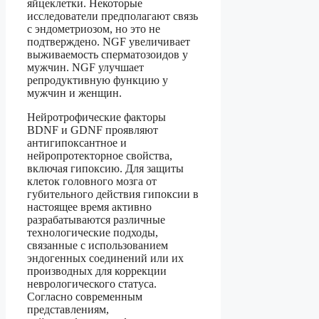
яйцеклетки. Некоторые
исследователи предполагают связь
с эндометриозом, но это не
подтверждено. NGF увеличивает
выживаемость сперматозоидов у
мужчин. NGF улучшает
репродуктивную функцию у
мужчин и женщин.
Нейротрофические факторы
BDNF и GDNF проявляют
антигипоксантное и
нейропротекторное свойства,
включая гипоксию. Для защиты
клеток головного мозга от
губительного действия гипоксии в
настоящее время активно
разрабатываются различные
технологические подходы,
связанные с использованием
эндогенных соединений или их
производных для коррекции
неврологического статуса.
Согласно современным
представлениям,