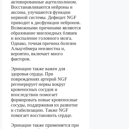
активированные ацетилхолином.
Восстанавливаются нейроны и
аксоны, улучшаются функции
нервной системы. Дефицит NGF
приводит к дисфункции нейронов.
Возможными причинами являются
образование миелоидных бляшек
и воспаление головного мозга.
Однако, точная причина болезни
Альцгеймера неизвестна и,
вероятно, включает много
факторов.
Эринацин также важен для
здоровья сердца. При
повреждениях артерий NGF
регенерирует нервы вокруг
кровеносных сосудов и
впоследствии помогает
формировать новые кровеносные
сосуды, поддерживая их развитие
и стабилизацию. Также NGF
помогает восстановить сердце.
Эринацин также применяется при