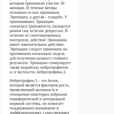
котором принимали участие 30
женщин. В течение месяца
половина из них принимала
Эринацин, а другая – плацебо. У
принимавших Эринацин
снизилась тревожность, наладился
режим сна, исчезли депрессии. В
отличие от синтезированных
ноотропов, действие Эринацина
имеет накопительное действие.
Эринацин следует принимать на
протяжении нескольких недель
для получения нужного стойкого
результата. Эринацин стимулирует
также выработку нейротрофинов
и, в частности, нейротрофина-3.
Нейротрофин-3 – это белок,
который является фактором роста,
проявляющий активность в
отношении некоторых нейронов
периферической и центральной
нервной системы, он помогает
поддерживать выживание и
дифференцировку существующих