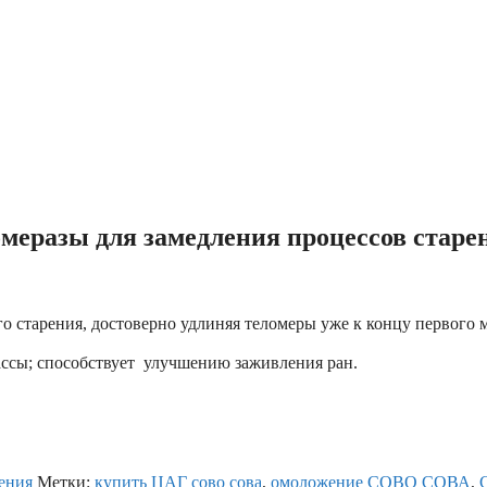
меразы для замедления процессов старе
о старения, достоверно удлиняя теломеры уже к концу первого 
ссы; способствует улучшению заживления ран.
ения
Метки:
купить ЦАГ сово сова
,
омоложение СОВО СОВА
,