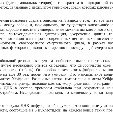
ах (дисгормональная теория) – с возрастом в эндокринной с
еток, связанные с дефицитом гормонов, среди которых ключеву
я позволяет сделать однозначный вывод о том, что все изв
ы между собой, и, по-видимому, не существует какого-либо 
ремя хорошо известны универсальные механизмы клеточного ста
есс, митохондриальная дисфункция, укорочение длины тел
леточного апоптоза на фоне современных негативных эпигенети
иологии, своеобразного смертельного цикла, в рамках ко
анных факторов приводит к старению и последующей смерти кл
ольший резонанс в научном сообществе имеет генетическая 
к путем несложных опытов определил, что фибропласты кожи
ся апоптоз (гибель). Он пробовал заморозить фибропласты по
днем еще 30 раз, после чего умирали. Это максимальное коли
имитом Хейфлика. Различные клетки имеют свои лимиты Хейф
анизма, например, половые клетки, могут делиться неограни
 ДНК в составе хромосом стабильна при сохранении кон
рестройкам. Исследования показали, то концевые участки за
молекулы ДНК инфузории обнаружила, что концевые участк
сти, состоящие из 6 нуклеотидов: на каждом конце таких по