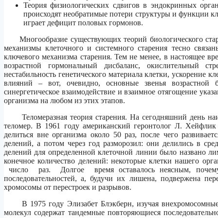
Теория физиологических сдвигов в эндокринных орган
происходят необратимые потери структуры и функции кл
играет дефицит половых гормонов.
Многообразие существующих теорий биологического старени
механизмы клеточного и системного старения тесно связан
ключевого механизма старения. Тем не менее, в настоящее в
возрастной гормональный дисбаланс, окислительный стр
нестабильность генетического материала клетки, ускорение к
влияний – вот, очевидно, основные звенья возрастной б
синергетическое взаимодействие и взаимное отягощение указ
организма на любом из этих этапов.
Теломеразная теория старения. На сегодняшний день наиб
теломер. В 1961 году американский геронтолог Л. Хейфли
делиться вне организма около 50 раз, после чего развивает
делений, а потом через год разморозил: они делились в сре
делений для определенной клеточной линии было названо л
конечное количество делений: некоторые клетки нашего орг
число раз. Долгое время оставалось неясным, почему
последовательностей, а, будучи их лишена, подвержена пе
хромосомы от перестроек и разрывов.
В 1975 году Элизабет Блэкберн, изучая внехромосомные 
молекул содержат тандемные повторяющиеся последовательно