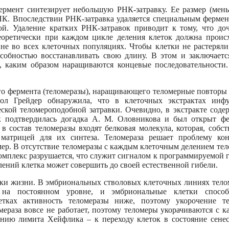
ент синтезирует небольшую РНК-затравку. Ее размер (мен
НК. Впоследствии РНК-затравка удаляется специальным фермен
й. Удаление кратких РНК-затравок приводит к тому, что до
еоретически при каждом цикле деления клеток должна проис
не во всех клеточных популяциях. Чтобы клетки не растеряли
собностью восстанавливать свою длину. В этом и заключаетс
, каким образом наращиваются концевые последовательности
фермента (теломеразы), наращивающего теломерные повторы 
ол Грейдер обнаружила, что в клеточных экстрактах инфу
ской теломероподобной затравки. Очевидно, в экстракте соде
к подтвердилась догадка А. М. Оловникова и был открыт ф
в состав теломеразы входят белковая молекула, которая, собст
 матрицей для их синтеза. Теломераза решает проблему ко
мер. В отсутствие теломеразы с каждым клеточным делением те
 комплекс разрушается, что служит сигналом к программируемой 
делений клетка может совершить до своей естественной гибели.
ки жизни. В эмбриональных стволовых клеточных линиях тело
я на постоянном уровне, и эмбриональные клетки спосо
ках активность теломеразы ниже, поэтому укорочение те
мераза вовсе не работает, поэтому теломеры укорачиваются с 
нию лимита Хейфлика – к переходу клеток в состояние сенес