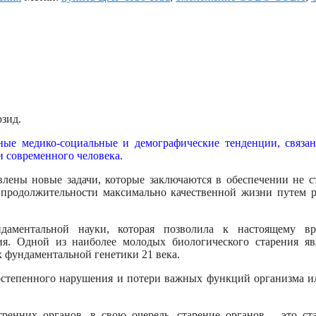
озид.
ые медико-социальные и демографические тенденции, связа
 современного человека.
лены новые задачи, которые заключаются в обеспечении не с
 продолжительности максимально качественной жизни путем 
даментальной науки, которая позволила к настоящему вр
ия. Одной из наиболее молодых биологического старения яв
 фундаментальной генетики 21 века.
степенного нарушения и потери важных функций организма и
нних органов, в свою очередь, старение органов – это ст