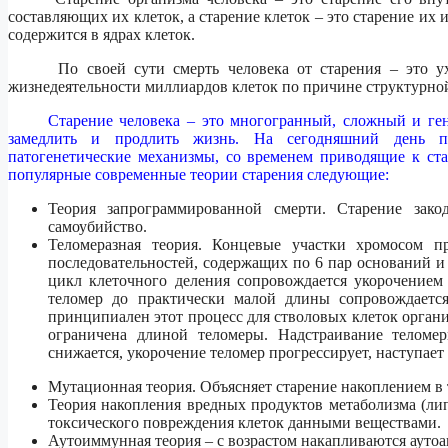
составляющих их клеток, а старение клеток – это старение и
содержится в ядрах клеток.
По своей сути смерть человека от старения – это ухуд
жизнедеятельности миллиардов клеток по причине структурно
Старение человека – это многогранный, сложный и ген
замедлить и продлить жизнь. На сегодняшний день пр
патогенетические механизмы, со временем приводящие к ст
популярные современные теории старения следующие:
Теория запрограммированной смерти. Старение зако
самоубийство.
Теломеразная теория. Концевые участки хромосом п
последовательностей, содержащих по 6 пар оснований 
цикл клеточного деления сопровождается укорочение
теломер до практически малой длины сопровождаетс
принципиален этот процесс для стволовых клеток орган
ограничена длиной теломеры. Надстраивание теломер
снижается, укорочение теломер прогрессирует, наступает 
Мутационная теория. Объясняет старение накоплением в 
Теория накопления вредных продуктов метаболизма (лип
токсического повреждения клеток данными веществами.
Аутоиммунная теория – с возрастом накапливаются аутоан