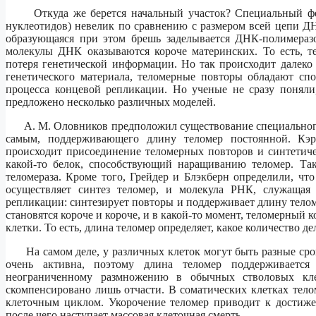
Откуда же берется начальный участок? Специальный ферм
нуклеотидов) невелик по сравнению с размером всей цепи Д
образующаяся при этом брешь заделывается ДНК-полимеразо
молекулы ДНК оказываются короче материнских. То есть, т
потеря генетической информации. Но так происходит далеко 
генетического материала, теломерные повторы обладают спо
процесса концевой репликации. Но ученые не сразу поняли
предложено несколько различных моделей.
А. М. Оловников предположил существование специального 
самым, поддерживающего длину теломер постоянной. Кэр
происходит присоединение теломерных повторов и синтетиче
какой-то белок, способствующий наращиванию теломер. Та
теломераза. Кроме того, Грейдер и Блэкберн определили, что 
осуществляет синтез теломер, и молекула РНК, служащая
репликации: синтезирует повторы и поддерживает длину тело
становятся короче и короче, и в какой-то момент, теломерный
клетки. То есть, длина теломер определяет, какое количество 
На самом деле, у различных клеток могут быть разные сро
очень активна, поэтому длина теломер поддерживаетс
неограниченному размножению в обычных стволовых клет
скомпенсировано лишь отчасти. В соматических клетках тело
клеточным циклом. Укорочение теломер приводит к достиже
после чего наступает массовая клеточная смерть.