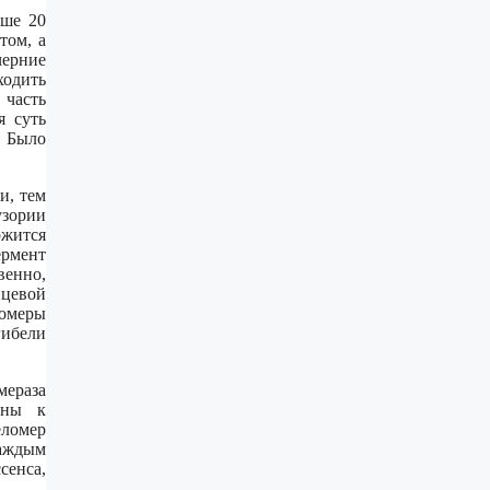
ьше 20
том, а
черние
ходить
 часть
я суть
. Было
и, тем
зории
ржится
ермент
венно,
нцевой
ломеры
гибели
мераза
бны к
ломер
каждым
сенса,