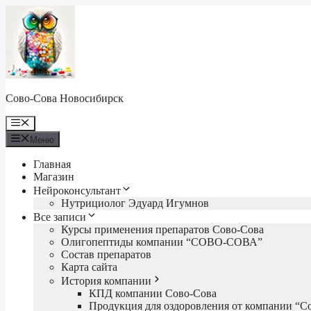
Перейти
к
содержимому
Сово-Сова Новосибирск
Меню
Меню
Главная
Магазин
Нейроконсультант
Нутрициолог Эдуард Игумнов
Все записи
Курсы применения препаратов Сово-Сова
Олигопептиды компании “СОВО-СОВА”
Состав препаратов
Карта сайта
История компании
КПД компании Сово-Сова
Продукция для оздоровления от компании “С