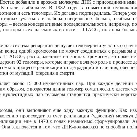
и Шостак добавили в дрожжи молекулы ДНК с присоединенными
К стали стабильнее. В 1982 году в совместной публикаци
отидов и есть теломеры. Их догадка подтвердилась. Теперь уже
отидных участков и набора специальных белков, особым о
оры – весьма консервативные последовательности, например, п
, повторы всех насекомых из пяти – TTAGG, повторы больш
ная система репарации не путает теломерный участок со слу
м: конец одной хромосомы не может соединиться с разрывом д
ов TTAGGG, расположенные на концах хромосом, которые не
держит 92 теломеры, которые играют важную роль в процессе д
сомы в процессе репликации от деградации и слияния, обеспе
ки от мутаций, старения и смерти.
т около 15 000 нуклеотидных пар. При каждом делении к
им образом, с возрастом длина теломер соматических клеток че
 нуклеотидных пар теломеры становятся практически коротк
мы, они выполняют еще одну важную функцию. Как изве
околению происходит за счет репликации (удвоения) молекул
пликации еще в 1970-х годах независимо сформулировали А
 Она заключается в том, что ДНК-полимераза не способна пол