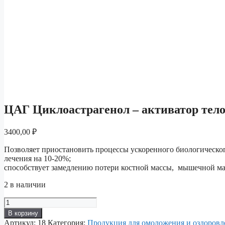
ЦАГ Циклоастрагенол – активатор тело
3400,00
₽
Позволяет приостановить процессы ускоренного биологическог
лечения на 10-20%;
способствует замедлению потери костной массы, мышечной ма
2 в наличии
Количество
товара
В корзину
ЦАГ
Артикул:
18
Категория:
Продукция для омоложения и оздоровл