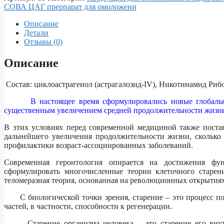
Циклоастрагенол
СОВА ЦАГ прерпарат для омоложени
–
активатор
Описание
теломеразы
Детали
для
Отзывы (0)
замедления
процессов
Описание
старения
Состав: циклоастрагенол (астрагалозид-IV), Никотинамид Риб
В настоящее время сформулировались новые глобальн
существенным увеличением средней продолжительности жизни
В этих условиях перед современной медициной также постав
дальнейшего увеличения продолжительности жизни, сколько
профилактики возраст-ассоциированных заболеваний.
Современная геронтология опирается на достижения фун
сформулировать многочисленные теории клеточного старен
теломеразная теория, основанная на революционных открытиях
С биологической точки зрения, старение – это процесс по
частей, в частности, способности к регенерации.
Старение организма человека – это старение его внутре