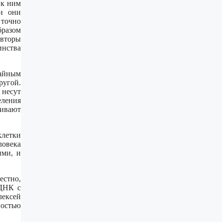
 к ним
и они
 точно
бразом
овторы
инства
чайным
ругой.
 несут
еления
чивают
летки
ловека
ими, и
стно,
 ДНК с
лексей
ностью