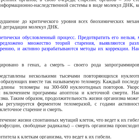
х информационно-наследственной системы в виде молекул ДНК, к
шение до критического уровня всех биохимических механ
й деградации молекул ДНК.
етически обусловленный процесс. Предотвратить его нельзя,
едложено множество теорий старения, выявляются разл
арению, и активно разрабатываются методы их коррекции. На
дировано в генах, а смерть – своего рода запрограммиро
редставлены несколькими тысячами повторяющихся нуклео
и образующих вместе так называемую теломеру. Каждый после
м длины теломеры на 300-600 нуклеотидных повторов. Укор
я включением программы апоптоза и клеточной смерти. На
изма. Таким образом, продолжительность жизни организма може
ы регулируется ферментом теломеразой, с годами активнос
клеточное старение и смерть.
течение жизни спонтанных мутаций клеток, что ведет к их гибе
офусцин, свободные радикалы) – смерть организма происходит
титела к клеткам организма, что ведет к их гибели.