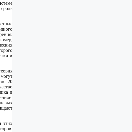
истеме
ю роль
естные
одного
рения:
омер,
ческих
торого
етки и
теория
 могут
сле 20
чество
лика и
ченное
цевых
щищают
и этих
второв