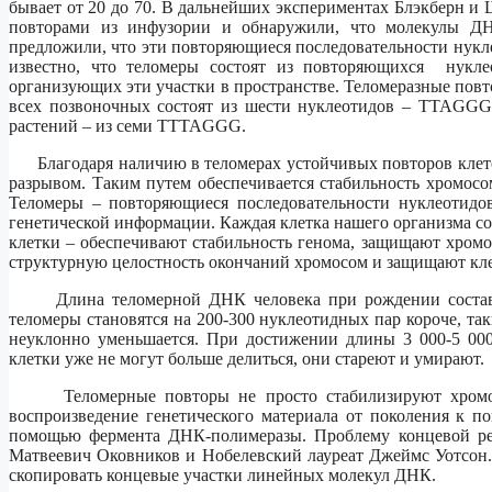
бывает от 20 до 70. В дальнейших экспериментах Блэкберн 
повторами из инфузории и обнаружили, что молекулы ДН
предложили, что эти повторяющиеся последовательности нукле
известно, что теломеры состоят из повторяющихся нукле
организующих эти участки в пространстве. Теломеразные повт
всех позвоночных состоят из шести нуклеотидов – TTAGGG
растений – из семи TTTAGGG.
Благодаря наличию в теломерах устойчивых повторов клеточ
разрывом. Таким путем обеспечивается стабильность хромосо
Теломеры – повторяющиеся последовательности нуклеотид
генетической информации. Каждая клетка нашего организма со
клетки – обеспечивают стабильность генома, защищают хромо
структурную целостность окончаний хромосом и защищают клет
Длина теломерной ДНК человека при рождении составляе
теломеры становятся на 200-300 нуклеотидных пар короче, так
неуклонно уменьшается. При достижении длины 3 000-5 000
клетки уже не могут больше делиться, они стареют и умирают.
Теломерные повторы не просто стабилизируют хромосо
воспроизведение генетического материала от поколения к п
помощью фермента ДНК-полимеразы. Проблему концевой ре
Матвеевич Оковников и Нобелевский лауреат Джеймс Уотсон.
скопировать концевые участки линейных молекул ДНК.