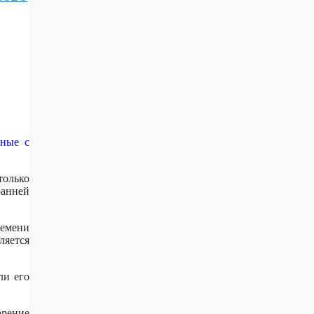
нные с
только
ранней
емени
ляется
ли его
арение