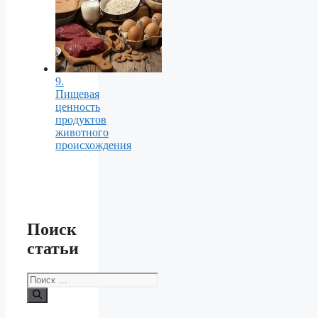
9.
Пищевая
ценность
продуктов
животного
происхождения
Поиск
статьи
Поиск: