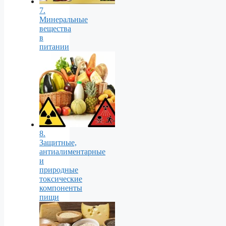
7.
Минеральные
вещества
в
питании
8.
Защитные,
антиалиментарные
и
природные
токсические
компоненты
пищи