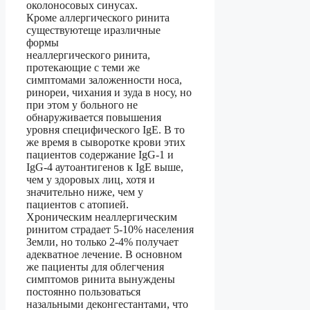
околоносовых синусах.
Кроме аллергического ринита
существуютеще иразличные
формы
неаллергического ринита,
протекающие с теми же
симптомами заложенности носа,
ринореи, чихания и зуда в носу, но
при этом у больного не
обнаруживается повышения
уровня специфического IgE. В то
же время в сыворотке крови этих
пациентов содержание IgG-1 и
IgG-4 аутоантигенов к IgE выше,
чем у здоровых лиц, хотя и
значительно ниже, чем у
пациентов с атопией.
Хроническим неаллергическим
ринитом страдает 5-10% населения
Земли, но только 2-4% получает
адекватное лечение. В основном
же пациенты для облегчения
симптомов ринита вынуждены
постоянно пользоваться
назальными деконгестантами, что