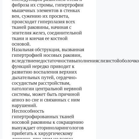
фиброза их стромы, гипертрофии
мышечных элементов в стенках
вен, сужению их просвета,
происходит гиперплазия всех
тканей раковины, начиная с
эпителия желез, соединительной
ткани и кончая ее костной
основой.
Назальная обструкция, вызванная
гипертрофией носовых раковин,
вследствиенедостаточностивыполненияслизистойоболочк
функций нередко приводит к
развитию воспаления верхних
дыхательных путей, сердечно-
сосудистым расстройствам,
патологии центральной нервной
системы, может быть причиной
апноэ во сне и связанных с ним
нарушений.
Неспособность
гипертрофированных тканей
носовой раковины к сокращению
вынуждает оториноларингологов
прибегать к хирургическому
лечению, при этом не всегда