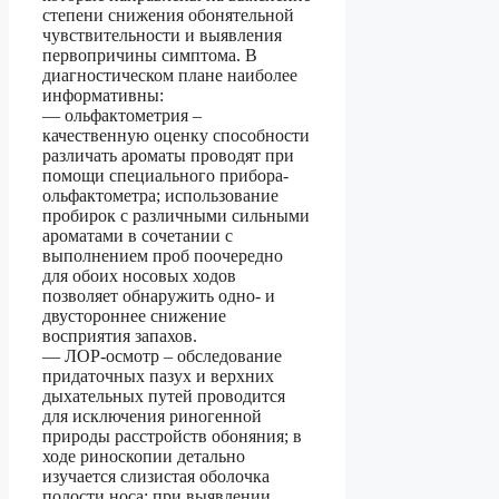
степени снижения обонятельной
чувствительности и выявления
первопричины симптома. В
диагностическом плане наиболее
информативны:
— ольфактометрия –
качественную оценку способности
различать ароматы проводят при
помощи специального прибора-
ольфактометра; использование
пробирок с различными сильными
ароматами в сочетании с
выполнением проб поочередно
для обоих носовых ходов
позволяет обнаружить одно- и
двустороннее снижение
восприятия запахов.
— ЛОР-осмотр – обследование
придаточных пазух и верхних
дыхательных путей проводится
для исключения риногенной
природы расстройств обоняния; в
ходе риноскопии детально
изучается слизистая оболочка
полости носа; при выявлении