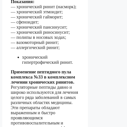
Показания:
— хронический ринит (насморк);
— хронический этмоидит;
— хронический гайморит;
— сфеноидит;
— хронический пансинусит;
— хронический риносинусит;
— полипы в носовых ходах;
— вазомоторный ринит;
— аллергический ринит;
хронический
гипертрофический ринит.
Применение пептидного пула
комплекса №33 в комплексном
лечении хронических ринитов.
Регуляторные пептиды давно и
широко используются для лечения
целого ряда заболеваний в самых
различных областях медицины.
Эти препараты обладают
выраженным и быстро
проявляющимся
противовоспалительным и