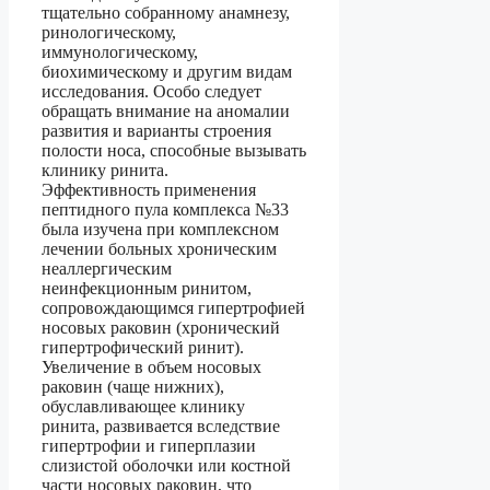
тщательно собранному анамнезу,
ринологическому,
иммунологическому,
биохимическому и другим видам
исследования. Особо следует
обращать внимание на аномалии
развития и варианты строения
полости носа, способные вызывать
клинику ринита.
Эффективность применения
пептидного пула комплекса №33
была изучена при комплексном
лечении больных хроническим
неаллергическим
неинфекционным ринитом,
сопровождающимся гипертрофией
носовых раковин (хронический
гипертрофический ринит).
Увеличение в объем носовых
раковин (чаще нижних),
обуславливающее клинику
ринита, развивается вследствие
гипертрофии и гиперплазии
слизистой оболочки или костной
части носовых раковин, что