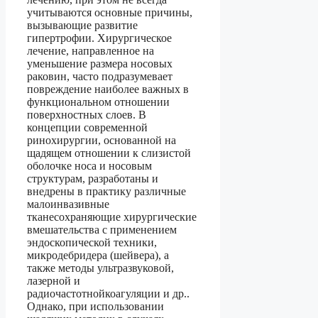
учитываются основные причины,
вызывающие развитие
гипертрофии. Хирургическое
лечение, направленное на
уменьшение размера носовых
раковин, часто подразумевает
повреждение наиболее важных в
функциональном отношении
поверхностных слоев. В
концепции современной
ринохирургии, основанной на
щадящем отношении к слизистой
оболочке носа и носовым
структурам, разработаны и
внедрены в практику различные
малоинвазивные
тканесохраняющие хирургические
вмешательства с применением
эндоскопической техники,
микродебридера (шейвера), а
также методы ультразвуковой,
лазерной и
радиочастотнойкоагуляции и др..
Однако, при использовании