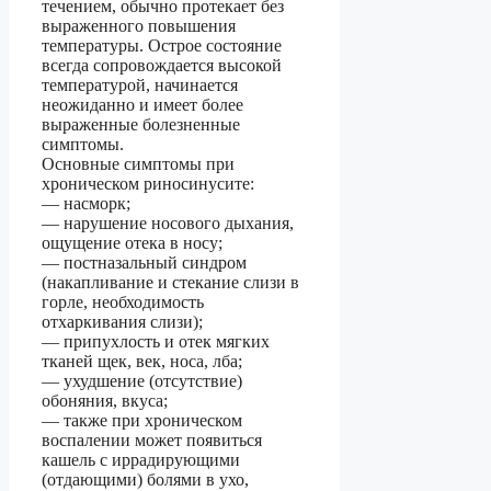
течением, обычно протекает без
выраженного повышения
температуры. Острое состояние
всегда сопровождается высокой
температурой, начинается
неожиданно и имеет более
выраженные болезненные
симптомы.
Основные симптомы при
хроническом риносинусите:
— насморк;
— нарушение носового дыхания,
ощущение отека в носу;
— постназальный синдром
(накапливание и стекание слизи в
горле, необходимость
отхаркивания слизи);
— припухлость и отек мягких
тканей щек, век, носа, лба;
— ухудшение (отсутствие)
обоняния, вкуса;
— также при хроническом
воспалении может появиться
кашель с иррадирующими
(отдающими) болями в ухо,