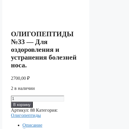
ОЛИГОПЕПТИДЫ
№33 — Для
оздоровления и
устранения болезней
носа.
2700,00
₽
2 в наличии
Количество
товара
В корзину
ОЛИГОПЕПТИДЫ
Артикул:
88
Категория:
№33
Олигопептиды
—
Для
Описание
оздоровления