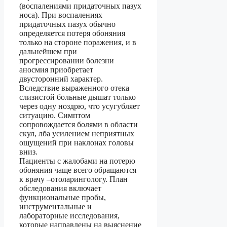
(воспалениями придаточных пазух
носа). При воспалениях
придаточных пазух обычно
определяется потеря обоняния
только на стороне поражения, и в
дальнейшем при
прогрессировании болезни
аносмия приобретает
двусторонний характер.
Вследствие выраженного отека
слизистой больные дышат только
через одну ноздрю, что усугубляет
ситуацию. Симптом
сопровождается болями в области
скул, лба усилением неприятных
ощущений при наклонах головы
вниз.
Пациенты с жалобами на потерю
обоняния чаще всего обращаются
к врачу –отоларингологу. План
обследования включает
функциональные пробы,
инструментальные и
лабораторные исследования,
которые направлены на выяснение