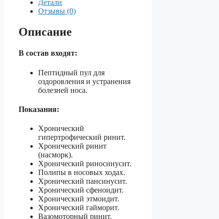
Детали
и
Отзывы (0)
устранения
болезней
Описание
носа.
В состав входят:
Пептидный пул для
оздоровления и устранения
болезней носа.
Показания:
Хронический
гипертрофический ринит.
Хронический ринит
(насморк).
Хронический риносинусит.
Полипы в носовых ходах.
Хронический пансинусит.
Хронический сфеноидит.
Хронический этмоидит.
Хронический гайморит.
Вазомоторный ринит.