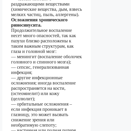
раздражающими веществами
(химические вещества, дым, взвесь
мелких частиц, пыль, аллергены).
Осложнения хронического
риносинусита.
Продолжительное воспаление
несет много опасностей, так как
пазухи близко расположены к
таким важным структурам, как
глаза и головной мозг:
— менингит (воспаление оболочек
головного и спинного мозга);
— сепсис, генерализованная
инфекция;
— другие инфекционные
осложнения; иногда воспаление
распространяется на кости,
(остеомиелит) или кожу
(целлюлит);
— орбитальные осложнения –
если инфекция проникает в
глазницу, это может вызвать
снижение зрения или
необратимую слепоту;
— частичная или полная потеря