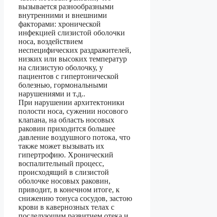
вызывается разнообразными
внутренними и внешними
факторами: хронической
инфекцией слизистой оболочки
носа, воздействием
неспецифических раздражителей,
низких или высоких температур
на слизистую оболочку, у
пациентов с гипертонической
болезнью, гормональными
нарушениями и т.д..
При нарушении архитектоники
полости носа, сужении носового
клапана, на область носовых
раковин приходится большее
давление воздушного потока, что
также может вызывать их
гипертрофию. Хронический
воспалительный процесс,
происходящий в слизистой
оболочке носовых раковин,
приводит, в конечном итоге, к
снижению тонуса сосудов, застою
крови в кавернозных телах с
последующим развитием отека и