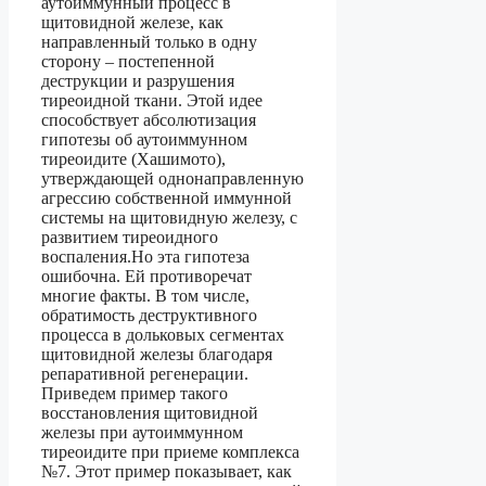
аутоиммунный процесс в
щитовидной железе, как
направленный только в одну
сторону – постепенной
деструкции и разрушения
тиреоидной ткани. Этой идее
способствует абсолютизация
гипотезы об аутоиммунном
тиреоидите (Хашимото),
утверждающей однонаправленную
агрессию собственной иммунной
системы на щитовидную железу, с
развитием тиреоидного
воспаления.Но эта гипотеза
ошибочна. Ей противоречат
многие факты. В том числе,
обратимость деструктивного
процесса в дольковых сегментах
щитовидной железы благодаря
репаративной регенерации.
Приведем пример такого
восстановления щитовидной
железы при аутоиммунном
тиреоидите при приеме комплекса
№7. Этот пример показывает, как