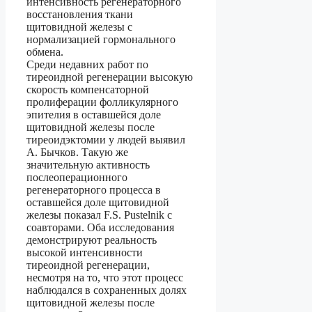
интенсивность регенераторного
восстановления ткани
щитовидной железы с
нормализацией гормонального
обмена.
Среди недавних работ по
тиреоидной регенерации высокую
скорость компенсаторной
пролиферации фолликулярного
эпителия в оставшейся доле
щитовидной железы после
тиреоидэктомии у людей выявил
А. Бычков. Такую же
значительную активность
послеоперационного
регенераторного процесса в
оставшейся доле щитовидной
железы показал F.S. Pustelnik с
соавторами. Оба исследования
демонстрируют реальность
высокой интенсивности
тиреоидной регенерации,
несмотря на то, что этот процесс
наблюдался в сохраненных долях
щитовидной железы после