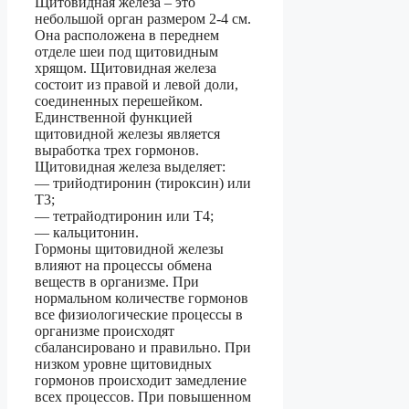
Щитовидная железа – это
небольшой орган размером 2-4 см.
Она расположена в переднем
отделе шеи под щитовидным
хрящом. Щитовидная железа
состоит из правой и левой доли,
соединенных перешейком.
Единственной функцией
щитовидной железы является
выработка трех гормонов.
Щитовидная железа выделяет:
— трийодтиронин (тироксин) или
Т3;
— тетрайодтиронин или Т4;
— кальцитонин.
Гормоны щитовидной железы
влияют на процессы обмена
веществ в организме. При
нормальном количестве гормонов
все физиологические процессы в
организме происходят
сбалансировано и правильно. При
низком уровне щитовидных
гормонов происходит замедление
всех процессов. При повышенном