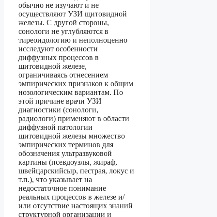
обычно не изучают и не
осуществляют УЗИ щитовидной
железы. С другой стороны,
сонологи не углубляются в
тиреоидологию и неполноценно
исследуют особенности
диффузных процессов в
щитовидной железе,
ограничиваясь отнесением
эмпирических признаков к общим
нозологическим вариантам. По
этой причине врачи УЗИ
диагностики (сонологи,
радиологи) применяют в области
диффузной патологии
щитовидной железы множество
эмпирических терминов для
обозначения ультразвуковой
картины (псевдоузлы, жираф,
швейцарскийсыр, пестрая, локус и
т.п.), что указывает на
недостаточное понимание
реальных процессов в железе и/
или отсутствие настоящих знаний
структурной организации и