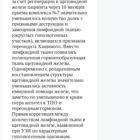
за счет регенерации в щитовидной
железе пациента через 10 месяцев
приема комплекса №7 значительно
уменьшилось количество долек с
признаками деструкции и
замещения лимфоидной тканью
(округлых гипоэхогенных
участков), являющихся признаком
тиреоидита Хашимото. Вместо
лимфоидной ткани появилась
полноценная гормонообразующая
ткань щитовидной железы.
Одновременно с репаративным
восстановлением структуры
щитовидной железы значительно
уменьшилась активность
иммунной помощи железе, что
заметно по уменьшению в крови
титра антител к ТПО и
тиреоидным гормоном.
Прямая корреляция между
количеством лимфоидной ткани в
щитовидной железе, выявленной
при УЗИ по характерным
гипоэхогенным признакам,