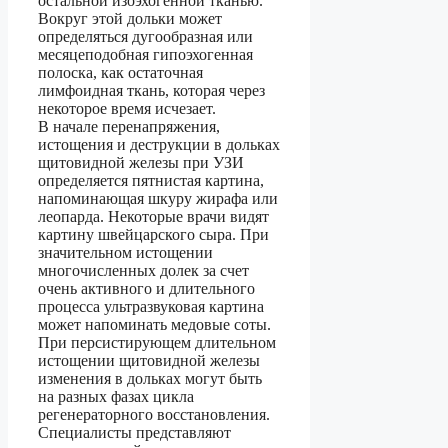
остальной изоэхогенной тканью.
Вокруг этой дольки может
определяться дугообразная или
месяцеподобная гипоэхогенная
полоска, как остаточная
лимфоидная ткань, которая через
некоторое время исчезает.
В начале перенапряжения,
истощения и деструкции в дольках
щитовидной железы при УЗИ
определяется пятнистая картина,
напоминающая шкуру жирафа или
леопарда. Некоторые врачи видят
картину швейцарского сыра. При
значительном истощении
многочисленных долек за счет
очень активного и длительного
процесса ультразвуковая картина
может напоминать медовые соты.
При персистирующем длительном
истощении щитовидной железы
изменения в дольках могут быть
на разных фазах цикла
регенераторного восстановления.
Специалисты представляют