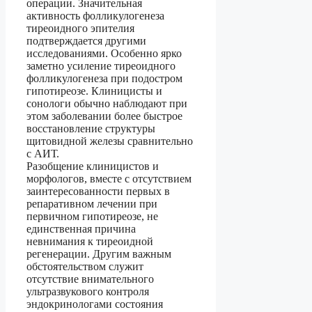
операции. Значительная
активность фолликулогенеза
тиреоидного эпителия
подтверждается другими
исследованиями. Особенно ярко
заметно усиление тиреоидного
фолликулогенеза при подостром
гипотиреозе. Клиницисты и
сонологи обычно наблюдают при
этом заболевании более быстрое
восстановление структуры
щитовидной железы сравнительно
с АИТ.
Разобщение клиницистов и
морфологов, вместе с отсутствием
заинтересованности первых в
репаративном лечении при
первичном гипотиреозе, не
единственная причина
невнимания к тиреоидной
регенерации. Другим важным
обстоятельством служит
отсутствие внимательного
ультразвукового контроля
эндокринологами состояния