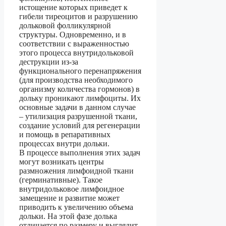
истощение которых приведет к
гибели тиреоцитов и разрушению
дольковой фолликулярной
структуры. Одновременно, и в
соответствии с выраженностью
этого процесса внутридольковой
деструкции из-за
функционального перенапряжения
(для производства необходимого
организму количества гормонов) в
дольку проникают лимфоциты. Их
основные задачи в данном случае
– утилизация разрушенной ткани,
создание условий для регенерации
и помощь в репаративных
процессах внутри дольки.
В процессе выполнения этих задач
могут возникать центры
размножения лимфоидной ткани
(герминативные). Такое
внутридольковое лимфоидное
замещение и развитие может
приводить к увеличению объема
дольки. На этой фазе долька
отличается по размеру и выглядит