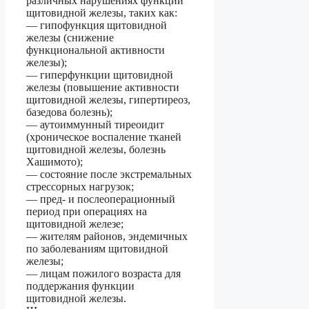
различных нарушениях функции
щитовидной железы, таких как:
— гипофункция щитовидной
железы (снижение
функциональной активности
железы);
— гиперфункции щитовидной
железы (повышение активности
щитовидной железы, гипертиреоз,
базедова болезнь);
— аутоиммунный тиреоидит
(хроническое воспаление тканей
щитовидной железы, болезнь
Хашимото);
— состояние после экстремальных
стрессорных нагрузок;
— пред- и послеоперационный
период при операциях на
щитовидной железе;
— жителям районов, эндемичных
по заболеваниям щитовидной
железы;
— лицам пожилого возраста для
поддержания функции
щитовидной железы.