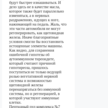
будут быстрее изнашиваться. И
дело здесь не в качестве масла,
которое также будет параллельно
изменяться, а в нервных
раздражениях, идущих к ноге,
нажимающей на педаль. Жаль, что
эти части автомобиля не могут
регенерировать, как щитовидная
железа. Иначе благоприятные
условия смогли бы восстановить
истощенные элементы машины.
Как видно, для сохранения
ошибочной гипотезы об
аутоиммунном тиреоидите,
который считают причиной
гипотиреоза, пришлось
поступиться не только ведущей
ролью вегетативной нервной
системы и возможностью
щитовидной железы
перенапрягаться без иммунной
системы, но и регенерацией, в
которой участвуют иммунные
клетки.
Пептидный пул комплекса №7