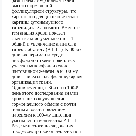
развитием лимфоидной ткани
вместо нормальной
фолликулярной структуры, что
характерно для цитологической
картины аутоиммунного
тиреоидита Хашимото. Вместе с
тем анализ крови показал
значительное уменьшение Т4
общий и увеличение антител к
тиреоглобулину (АТ-ТГ). К 30-му
дню эксперимента среди
лимфоидной ткани появились
участки микрофолликулов
щитовидной железы, а к 100-му
дню – нормальная фолликулярная
организация ткани.
Одновременно, с 30-го по 100-й
день этого исследования анализ
крови показал улучшение
гормонального обмена с почти
полным восстановлением
паренхим к 100-му дню, при
уменьшении количества АТ-ТГ.
Результат этого исследования
продемонстрировал реальность и