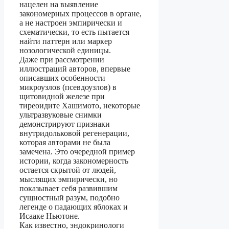
нацелен на выявление
закономерных процессов в органе,
а не настроен эмпирически и
схематически, то есть пытается
найти паттерн или маркер
нозологической единицы.
Даже при рассмотрении
иллюстраций авторов, впервые
описавших особенности
микроузлов (псевдоузлов) в
щитовидной железе при
тиреоидите Хашимото, некоторые
ультразвуковые снимки
демонстрируют признаки
внутридольковой регенерации,
которая авторами не была
замечена. Это очередной пример
истории, когда закономерность
остается скрытой от людей,
мыслящих эмпирически, но
показывает себя развившим
сущностный разум, подобно
легенде о падающих яблоках и
Исааке Ньютоне.
Как известно, эндокринологи