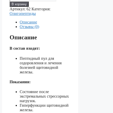
товара
В корзину
ОЛИГОПЕПТИДЫ
Артикул:
62
Категория:
№07
Олигопептиды
—
Для
Описание
оздоровления
Отзывы (0)
и
лечения
Описание
болезней
щитовидной
железы.
В состав входят:
Пептидный пул для
оздоровления и лечения
болезней щитовидной
железы.
Показания:
Состояние после
экстремальных стрессорных
нагрузок.
Гиперфункции щитовидной
железы.