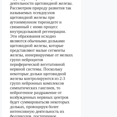
деятельности щитовидной железы.
Рассмотрим природу развития так
называемых псевдоузлов
щитовидной железы при
аутоиммунном тиреоидите и
связанный с ними процесс
внутридольковой регенерации.
Эти образования исходно
являются обычными дольками
щитовидной железы, которые
представляют малые сегменты
железы, иннервируемые от мелких
групп нейроцитов
периферической вегетативной
нервной системы. Поскольку
некоторые дольки щитовидной
железы контролируются из 2-3
групп нейронных комплексов
симпатических ганглиев, то
нейрогенное раздражение от
возбужденных нервных центров
будет суммироватьсяв некоторых
дольках, провоцируя более
интенсивную деятельность их
фолликулов, постепенное