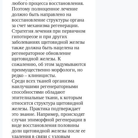
любого процесса восстановления.
Поэтому полноценное лечение
должно быть направлено на
восстановление структуры органа
за счет механизма регенерации.
Стратегия лечения при первичном
гипотиреозе и при других
заболеваниях щитовидной железы
также должна быть нацелена на
регенераторное обновление
щитовидной железы. К
сожалению, об этом задумываются
преимущественно морфологи, но
редко – клиницисты.
Среди всех тканей организма
наилучшими регенераторными
способностями обладают
эпителиальные ткани, к которым
относится структура щитовидной
железы. Практика подтверждает
это знание. Например, происходят
случаи эпиморфной регенерации в
виде восстановления половины
доли щитовидной железы после ее
удаления в связи с узловым