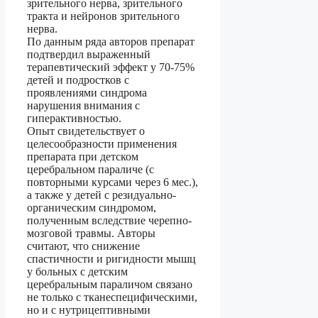
зрительного нерва, зрительного
тракта и нейронов зрительного
нерва.
По данным ряда авторов препарат
подтвердил выраженный
терапевтический эффект у 70-75%
детей и подростков с
проявлениями синдрома
нарушения внимания с
гиперактивностью.
Опыт свидетельствует о
целесообразности применения
препарата при детском
церебральном параличе (с
повторными курсами через 6 мес.),
а также у детей с резидуально-
органическим синдромом,
полученным вследствие черепно-
мозговой травмы. Авторы
считают, что снижение
спастичности и ригидности мышц
у больных с детским
церебральным параличом связано
не только с тканеспецифическими,
но и с нутрицептивными