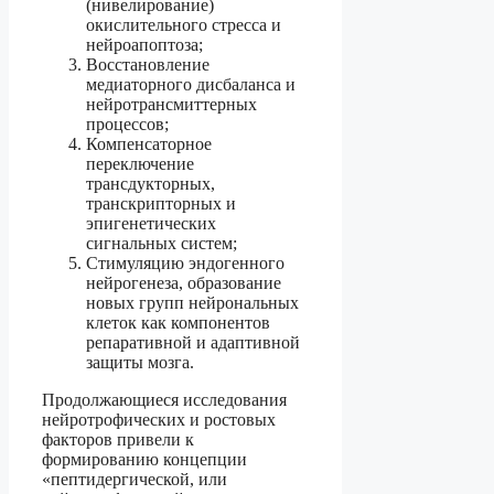
(нивелирование)
окислительного стресса и
нейроапоптоза;
Восстановление
медиаторного дисбаланса и
нейротрансмиттерных
процессов;
Компенсаторное
переключение
трансдукторных,
транскрипторных и
эпигенетических
сигнальных систем;
Стимуляцию эндогенного
нейрогенеза, образование
новых групп нейрональных
клеток как компонентов
репаративной и адаптивной
защиты мозга.
Продолжающиеся исследования
нейротрофических и ростовых
факторов привели к
формированию концепции
«пептидергической, или