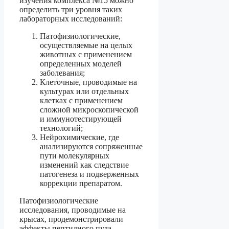
изучения комплекса №15 можно
определить три уровня таких
лабораторных исследований:
Патофизиологические,
осуществляемые на целых
животных с применением
определенных моделей
заболевания;
Клеточные, проводимые на
культурах или отдельных
клетках с применением
сложной микроскопической
и иммунотестирующей
технологий;
Нейрохимические, где
анализируются сопряженные
пути молекулярных
изменений как следствие
патогенеза и подверженных
коррекции препаратом.
Патофизиологические
исследования, проводимые на
крысах, продемонстрировали
эффекты пептидного пула