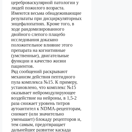
цереброваскулярной патологии у
людей пожилого возраста.
Имеются весьма обнадеживающие
результаты при дисциркуляторных
энцефалопатиях. Кроме того, в
ходе рандомизированного
двойного слепого плацебо
исследования доказано
положительное влияние этого
препарата на когнитивные
(умственные), двигательные
функции и качество жизни
пациентов.
Ряд сообщений раскрывают
механизм действия пептидного
пула комплекса №15. К примеру,
установлено, что комплекс №15
оказывает нейромодулирующее
воздействие на нейроны, в 1,5-2
раза снижает уровень титров
аутоантител к NDMA-рецепторам,
снимает (или значительно
уменьшает) блокаду рецепторов и,
тем самым, предотвращает
дальнейшее развитие каскада