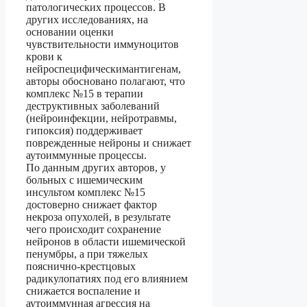
патологических процессов. В
других исследованиях, на
основании оценки
чувствительности иммуноцитов
крови к
нейроспецифическимантигенам,
авторы обосновано полагают, что
комплекс №15 в терапии
деструктивных заболеваний
(нейроинфекции, нейротравмы,
гипоксия) поддерживает
поврежденные нейроны и снижает
аутоиммунные процессы.
По данным других авторов, у
больных с ишемическим
инсультом комплекс №15
достоверно снижает фактор
некроза опухолей, в результате
чего происходит сохранение
нейронов в области ишемической
пенумбры, а при тяжелых
пояснично-крестцовых
радикулопатиях под его влиянием
снижается воспаление и
аутоиммунная агрессия на