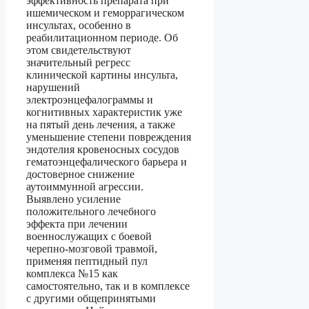
эффективность препарата при
ишемическом и геморрагическом
инсультах, особенно в
реабилитационном периоде. Об
этом свидетельствуют
значительный регресс
клинической картины инсульта,
нарушений
электроэнцефалограммы и
когнитивных характеристик уже
на пятый день лечения, а также
уменьшение степени повреждения
эндотелия кровеносных сосудов
гематоэнцефалического барьера и
достоверное снижение
аутоиммунной агрессии.
Выявлено усиление
положительного лечебного
эффекта при лечении
военнослужащих с боевой
черепно-мозговой травмой,
применяя пептидный пул
комплекса №15 как
самостоятельно, так и в комплексе
с другими общепринятыми