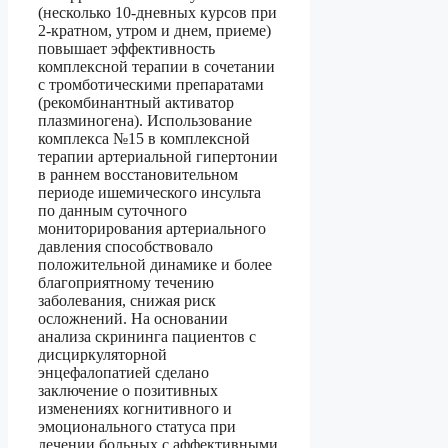
(несколько 10-дневных курсов при
2-кратном, утром и днем, приеме)
повышает эффективность
комплексной терапии в сочетании
с тромботическими препаратами
(рекомбинантный активатор
плазминогена). Использование
комплекса №15 в комплексной
терапии артериальной гипертонии
в раннем восстановительном
периоде ишемического инсульта
по данным суточного
мониторирования артериального
давления способствовало
положительной динамике и более
благоприятному течению
заболевания, снижая риск
осложнений. На основании
анализа скрининга пациентов с
дисциркуляторной
энцефалопатией сделано
заключение о позитивных
изменениях когнитивного и
эмоционального статуса при
лечении больных с аффективными