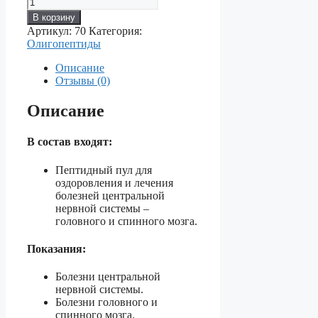
Количество
товара
В корзину
ОЛИГОПЕПТИДЫ
Артикул:
70
Категория:
№15
Олигопептиды
—
Для
Описание
лечения
Отзывы (0)
болезней
ЦНС,
Описание
головного
и
спинного
В состав входят:
мозга.
Пептидный пул для
оздоровления и лечения
болезней центральной
нервной системы –
головного и спинного мозга.
Показания:
Болезни центральной
нервной системы.
Болезни головного и
спинного мозга.