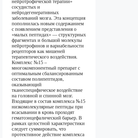
нейротрофической терапии»
сосудистых и
нейродегенеративных
заболеваний мозга. Эта концепция
пополнилась новым содержанием
с появлением представления о
«малых пептидах» — структурных
фрагментах и большой молекулы
нейротрофинов и вариабельности
рецепторов как мишеней
терапевтического воздействия.
Комплекс №15 –
многокомпонентный препарат с
оптимальным сбалансированным
составом полипептидов,
оказывающий
тканеспецифическое воздействие
на головной и спинной мозг.
Входящие в состав комплекса №15
низкомолекулярные пептиды при
всасывании в кровь проходят
гематоэнцефалический барьер. В
рамках целостной характеристики
следует суммировать, что
протективное действие комплекса