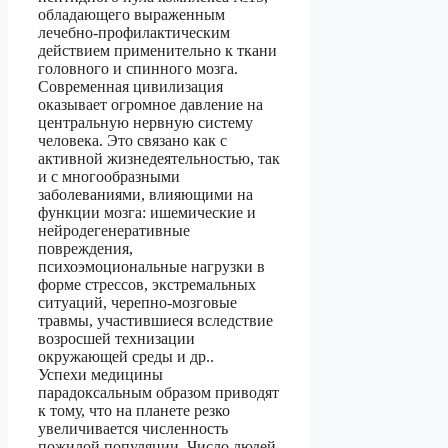
обладающего выраженным
лечебно-профилактическим
действием применительно к ткани
головного и спинного мозга.
Современная цивилизация
оказывает огромное давление на
центральную нервную систему
человека. Это связано как с
активной жизнедеятельностью, так
и с многообразными
заболеваниями, влияющими на
функции мозга: ишемические и
нейродегенеративные
повреждения,
психоэмоциональные нагрузки в
форме стрессов, экстремальных
ситуаций, черепно-мозговые
травмы, участившиеся вследствие
возросшей технизации
окружающей среды и др..
Успехи медицины
парадоксальным образом приводят
к тому, что на планете резко
увеличивается численность
пожилой популяции. Число людей