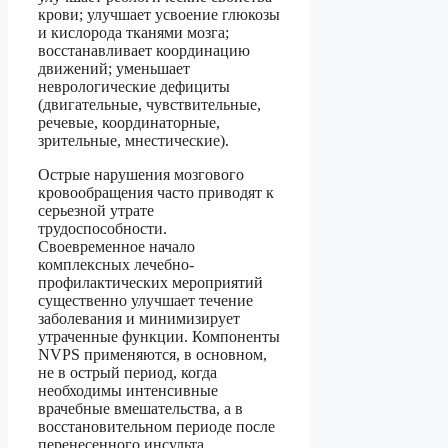
крови; улучшает усвоение глюкозы
и кислорода тканями мозга;
восстанавливает координацию
движений; уменьшает
неврологические дефициты
(двигательные, чувствительные,
речевые, координаторные,
зрительные, мнестические).
Острые нарушения мозгового
кровообращения часто приводят к
серьезной утрате
трудоспособности.
Своевременное начало
комплексных лечебно-
профилактических мероприятий
существенно улучшает течение
заболевания и минимизирует
утраченные функции. Компоненты
NVPS применяются, в основном,
не в острый период, когда
необходимы интенсивные
врачебные вмешательства, а в
восстановительном периоде после
перенесенного инсульта.