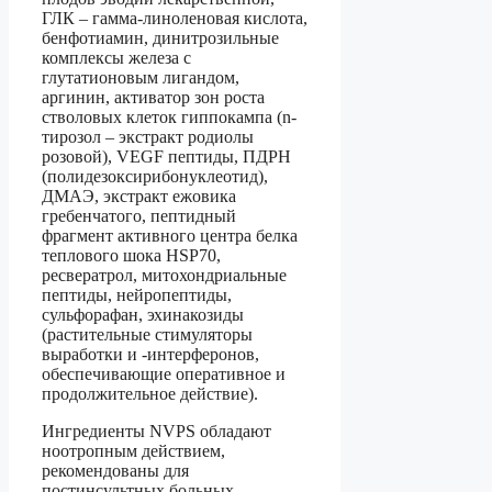
ГЛК – гамма-линоленовая кислота,
бенфотиамин, динитрозильные
комплексы железа с
глутатионовым лигандом,
аргинин, активатор зон роста
стволовых клеток гиппокампа (n-
тирозол – экстракт родиолы
розовой), VEGF пептиды, ПДРН
(полидезоксирибонуклеотид),
ДМАЭ, экстракт ежовика
гребенчатого, пептидный
фрагмент активного центра белка
теплового шока HSP70,
ресвератрол, митохондриальные
пептиды, нейропептиды,
сульфорафан, эхинакозиды
(растительные стимуляторы
выработки и -интерферонов,
обеспечивающие оперативное и
продолжительное действие).
Ингредиенты NVPS обладают
ноотропным действием,
рекомендованы для
постинсультных больных.