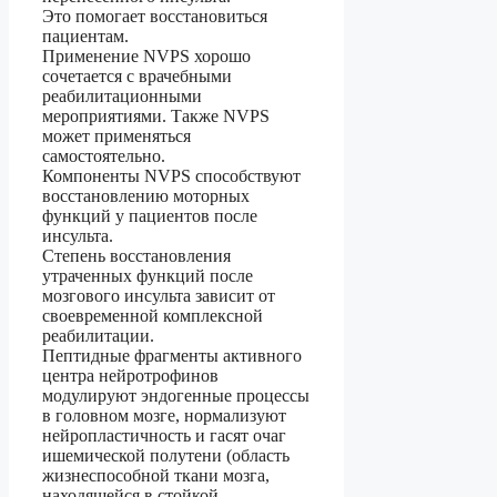
Это помогает восстановиться
пациентам.
Применение NVPS хорошо
сочетается с врачебными
реабилитационными
мероприятиями. Также NVPS
может применяться
самостоятельно.
Компоненты NVPS способствуют
восстановлению моторных
функций у пациентов после
инсульта.
Степень восстановления
утраченных функций после
мозгового инсульта зависит от
своевременной комплексной
реабилитации.
Пептидные фрагменты активного
центра нейротрофинов
модулируют эндогенные процессы
в головном мозге, нормализуют
нейропластичность и гасят очаг
ишемической полутени (область
жизнеспособной ткани мозга,
находящейся в стойкой