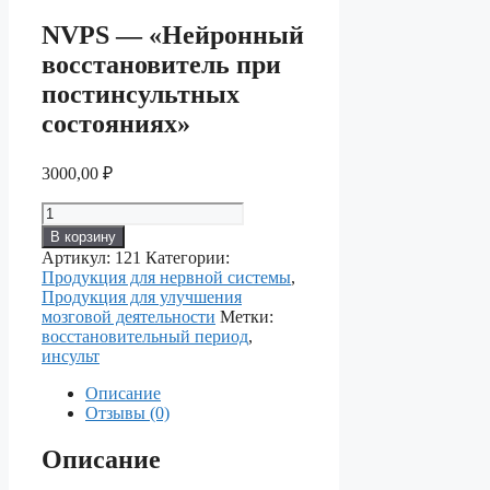
NVPS — «Нейронный
восстановитель при
постинсультных
состояниях»
3000,00
₽
Количество
товара
В корзину
NVPS
Артикул:
121
Категории:
—
Продукция для нервной системы
,
«Нейронный
Продукция для улучшения
восстановитель
мозговой деятельности
Метки:
при
восстановительный период
,
постинсультных
инсульт
состояниях»
Описание
Отзывы (0)
Описание