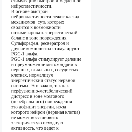
стимуляцию быстрой и медленной
нейропластичности.
В основе быстрой
нейропластичности лежит каскад
механизмов, суть которых
сводится к возможности
оптимизировать энергетический
баланс в зоне повреждения.
Сульфорафан, ресвератрол и
другие компоненты стимулируют
PGC-1 альфа.
PGC-1 альфа стимулирует деление
и преумножение митохондрий в
нервных, глиальных, сосудистых
клетках, нормализуя
энергетический статус нервной
системы. Это важно, так как
перфузионно-метаболический
дистресс в зоне мозгового
(церебрального) повреждения –
это дефицит энергии, из-за
которого нейрон (нервная клетка)
не может восстановить
электрическую исходную
активность, что ведет к