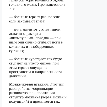
таламуса, коры теменного отдела
головного мозга. Проявляется она
так:
— больные теряют равновесие,
если закрывают глаза;
— для пациентов с этим типом
атаксии характерна
«штампующая» походка — при
шаге они сильно сгибают ноги в
коленных и тазобедренных
суставах;
— больные чувствуют как будто
ступают на что-то мягкое, при
этом теряют ощущение
пространства и направленности
движений.
Мозжечковая атаксия.
Этот тип
расстройства координации
развивается при поражении
структур мозжечка (червя, ножек и
полушарий) и проявляется так: