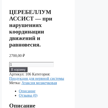
ЦЕРЕБЕЛЛУМ
АССИСТ — при
нарушениях
координации
движений и
равновесия.
2700,00
₽
Количество
товара
В корзину
ЦЕРЕБЕЛЛУМ
Артикул:
106
Категория:
АССИСТ
Продукция для нервной системы
—
Метка:
Атаксия мозжечковая
при
нарушениях
Описание
координации
Отзывы (0)
движений
и
Описание
равновесия.