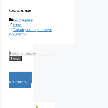
Связанные
Рубрики
Без рубрики
Икра
Таблицы калорийности
продуктов
Искать:
Поиск
Cообщение
менеджеру