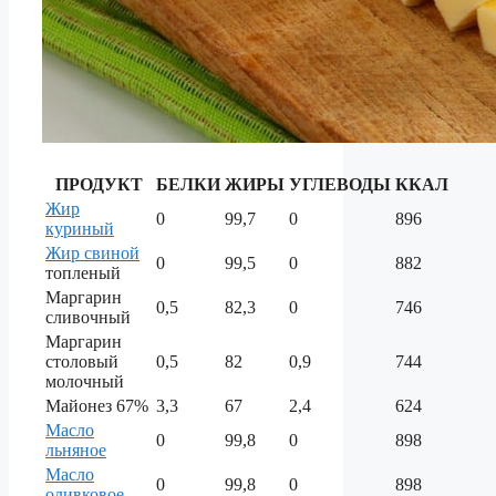
ПРОДУКТ
БЕЛКИ
ЖИРЫ
УГЛЕВОДЫ
ККАЛ
Жир
0
99,7
0
896
куриный
Жир свиной
0
99,5
0
882
топленый
Маргарин
0,5
82,3
0
746
сливочный
Маргарин
столовый
0,5
82
0,9
744
молочный
Майонез 67%
3,3
67
2,4
624
Масло
0
99,8
0
898
льняное
Масло
0
99,8
0
898
оливковое