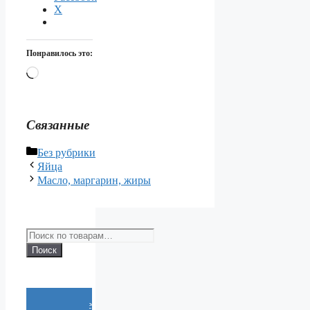
X
Понравилось это:
Загрузка…
Связанные
Рубрики
Без рубрики
Яйца
Масло, маргарин, жиры
Искать:
Поиск
Cообщение