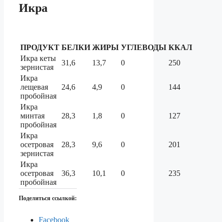
Икра
ПРОДУКТ
БЕЛКИ
ЖИРЫ
УГЛЕВОДЫ
ККАЛ
Икра кеты
31,6
13,7
0
250
зернистая
Икра
лещевая
24,6
4,9
0
144
пробойная
Икра
минтая
28,3
1,8
0
127
пробойная
Икра
осетровая
28,3
9,6
0
201
зернистая
Икра
осетровая
36,3
10,1
0
235
пробойная
Поделиться ссылкой:
Facebook