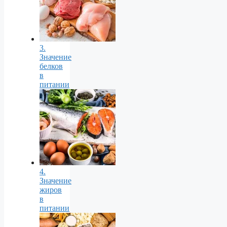
3.
Значение
белков
в
питании
4.
Значение
жиров
в
питании