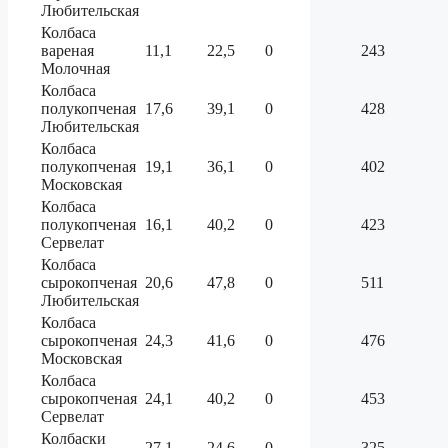
Любительская
Колбаса
вареная
11,1
22,5
0
243
Молочная
Колбаса
полукопченая
17,6
39,1
0
428
Любительская
Колбаса
полукопченая
19,1
36,1
0
402
Московская
Колбаса
полукопченая
16,1
40,2
0
423
Сервелат
Колбаса
сырокопченая
20,6
47,8
0
511
Любительская
Колбаса
сырокопченая
24,3
41,6
0
476
Московская
Колбаса
сырокопченая
24,1
40,2
0
453
Сервелат
Колбаски
27,1
24,6
0
325