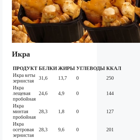
Икра
ПРОДУКТ
БЕЛКИ
ЖИРЫ
УГЛЕВОДЫ
ККАЛ
Икра кеты
31,6
13,7
0
250
зернистая
Икра
лещевая
24,6
4,9
0
144
пробойная
Икра
минтая
28,3
1,8
0
127
пробойная
Икра
осетровая
28,3
9,6
0
201
зернистая