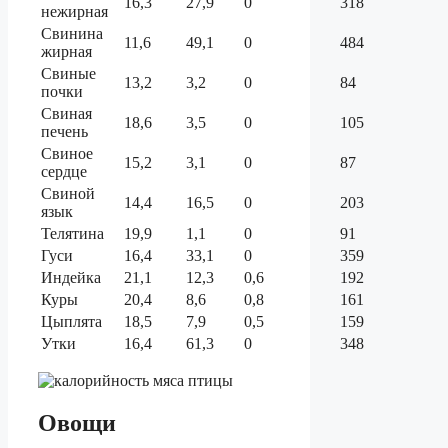
16,3
27,9
0
318
нежирная
Свинина
11,6
49,1
0
484
жирная
Свиные
13,2
3,2
0
84
почки
Свиная
18,6
3,5
0
105
печень
Свиное
15,2
3,1
0
87
сердце
Свиной
14,4
16,5
0
203
язык
Телятина
19,9
1,1
0
91
Гуси
16,4
33,1
0
359
Индейка
21,1
12,3
0,6
192
Куры
20,4
8,6
0,8
161
Цыплята
18,5
7,9
0,5
159
Утки
16,4
61,3
0
348
Овощи