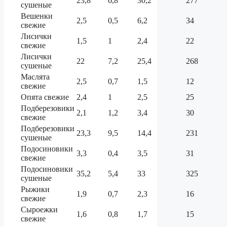
23,8
6,8
30,2
277
сушеные
Вешенки
2,5
0,5
6,2
34
свежие
Лисички
1,5
1
2,4
22
свежие
Лисички
22
7,2
25,4
268
сушеные
Маслята
2,5
0,7
1,5
12
свежие
Опята свежие
2,4
1
2,5
25
Подберезовики
2,1
1,2
3,4
30
свежие
Подберезовики
23,3
9,5
14,4
231
сушеные
Подосиновики
3,3
0,4
3,5
31
свежие
Подосиновики
35,2
5,4
33
325
сушеные
Рыжики
1,9
0,7
2,3
16
свежие
Сыроежки
1,6
0,8
1,7
15
свежие