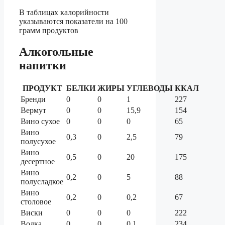
В таблицах калорийности
указываются показатели на 100
грамм продуктов
Алкогольные
напитки
ПРОДУКТ
БЕЛКИ
ЖИРЫ
УГЛЕВОДЫ
ККАЛ
Бренди
0
0
1
227
Вермут
0
0
15,9
154
Вино сухое
0
0
0
65
Вино
0,3
0
2,5
79
полусухое
Вино
0,5
0
20
175
десертное
Вино
0,2
0
5
88
полусладкое
Вино
0,2
0
0,2
67
столовое
Виски
0
0
0
222
Водка
0
0
0,1
234