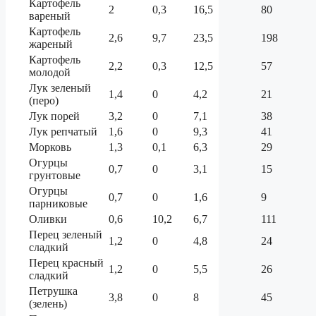
Картофель
2
0,3
16,5
80
вареный
Картофель
2,6
9,7
23,5
198
жареный
Картофель
2,2
0,3
12,5
57
молодой
Лук зеленый
1,4
0
4,2
21
(перо)
Лук порей
3,2
0
7,1
38
Лук репчатый
1,6
0
9,3
41
Морковь
1,3
0,1
6,3
29
Огурцы
0,7
0
3,1
15
грунтовые
Огурцы
0,7
0
1,6
9
парниковые
Оливки
0,6
10,2
6,7
111
Перец зеленый
1,2
0
4,8
24
сладкий
Перец красный
1,2
0
5,5
26
сладкий
Петрушка
3,8
0
8
45
(зелень)