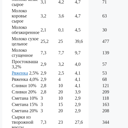
3,1
4,2
4,7
71
сырое
Молоко
коровье
3,2
3,6
4,7
63
сырое
Молоко
2,1
0,1
4,5
30
обезжиренное
Молоко сухое
25,2
25
39,6
477
цельное
Молоко
7,3
7,7
9,7
139
сгущенное
Простокваша
2,9
3,2
4,0
57
3,2%
Ряженка
2,5%
2,9
2,5
4,1
53
Ряженка 4,0%
2,9
4
4,1
68
Сливки 10%
2,8
10
4,1
121
Сливки 20%
2,8
20
3,9
209
Сметана 10%
3
10
2,9
118
Сметана 15%
3
15
2,9
163
Сметана 20%
3
20
2,9
208
Сырки из
творожной
7,3
23
27,6
344
массы