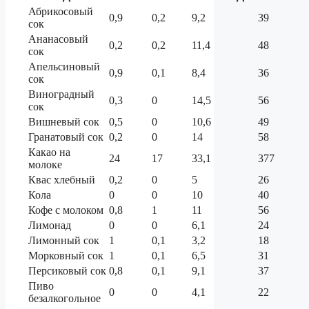
Абрикосовый
0,9
0,2
9,2
39
сок
Ананасовый
0,2
0,2
11,4
48
сок
Апельсиновый
0,9
0,1
8,4
36
сок
Виноградный
0,3
0
14,5
56
сок
Вишневый сок
0,5
0
10,6
49
Гранатовый сок
0,2
0
14
58
Какао на
24
17
33,1
377
молоке
Квас хлебный
0,2
0
5
26
Кола
0
0
10
40
Кофе с молоком
0,8
1
11
56
Лимонад
0
0
6,1
24
Лимонный сок
1
0,1
3,2
18
Морковный сок
1
0,1
6,5
31
Персиковый сок
0,8
0,1
9,1
37
Пиво
0
0
4,1
22
безалкогольное