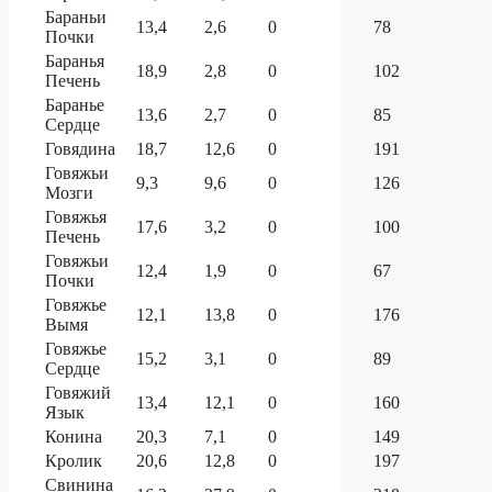
Бараньи
13,4
2,6
0
78
Почки
Баранья
18,9
2,8
0
102
Печень
Баранье
13,6
2,7
0
85
Сердце
Говядина
18,7
12,6
0
191
Говяжьи
9,3
9,6
0
126
Мозги
Говяжья
17,6
3,2
0
100
Печень
Говяжьи
12,4
1,9
0
67
Почки
Говяжье
12,1
13,8
0
176
Вымя
Говяжье
15,2
3,1
0
89
Сердце
Говяжий
13,4
12,1
0
160
Язык
Конина
20,3
7,1
0
149
Кролик
20,6
12,8
0
197
Свинина