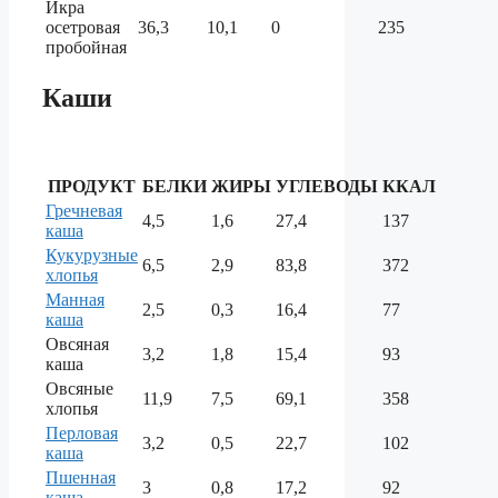
Икра
осетровая
36,3
10,1
0
235
пробойная
Каши
ПРОДУКТ
БЕЛКИ
ЖИРЫ
УГЛЕВОДЫ
ККАЛ
Гречневая
4,5
1,6
27,4
137
каша
Кукурузные
6,5
2,9
83,8
372
хлопья
Манная
2,5
0,3
16,4
77
каша
Овсяная
3,2
1,8
15,4
93
каша
Овсяные
11,9
7,5
69,1
358
хлопья
Перловая
3,2
0,5
22,7
102
каша
Пшенная
3
0,8
17,2
92
каша