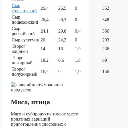
Сыр
26,4
26,5
0
352
голландский
Сыр
26,4
26,3
0
348
пошехонский
Сыр
24,1
29,8
0,4
366
российский
Сыр сулугуни
20
24,2
0
293
Творог
14
18
1,9
236
жирный
Творог
18,2
0,6
1,8
89
нежирный
Творог
16,5
9
1,9
156
полужирный
Мясо, птица
Мясо и субпродукты имеют массу
приятных вариаций
приготовления способных с