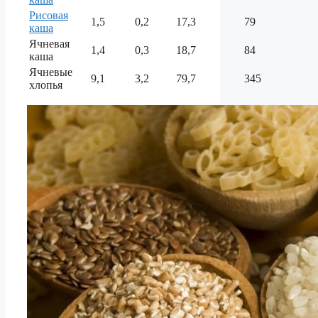
Рисовая
1,5
0,2
17,3
79
каша
Ячневая
1,4
0,3
18,7
84
каша
Ячневые
9,1
3,2
79,7
345
хлопья