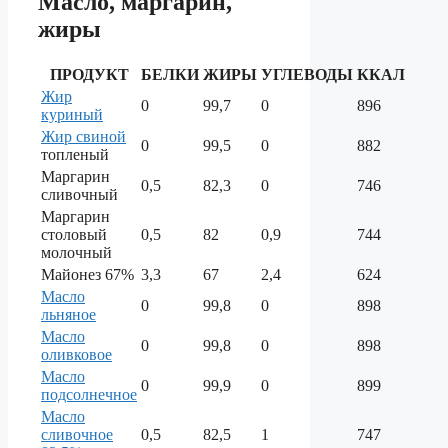
Масло, маргарин,
жиры
ПРОДУКТ
БЕЛКИ
ЖИРЫ
УГЛЕВОДЫ
ККАЛ
Жир
0
99,7
0
896
куриный
Жир свиной
0
99,5
0
882
топленый
Маргарин
0,5
82,3
0
746
сливочный
Маргарин
столовый
0,5
82
0,9
744
молочный
Майонез 67%
3,3
67
2,4
624
Масло
0
99,8
0
898
льняное
Масло
0
99,8
0
898
оливковое
Масло
0
99,9
0
899
подсолнечное
Масло
сливочное
0,5
82,5
1
747