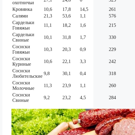
охотничьи
Кровянка
10,6
17,8
14,5
261
Салями
21,3
53,6
1,1
576
Сардельки
11,1
18,2
1,6
215
Говяжьи
Сардельки
10,1
31,8
1,7
330
Свиные
Сосиски
10,3
20,3
0,9
229
Говяжьи
Сосиски
10,6
22,1
3,3
242
Куриные
Сосиски
9,8
30,1
0,4
318
Любительские
Сосиски
11,3
23,9
1,1
260
Молочные
Сосиски
9,2
23,2
4,5
284
Свиные