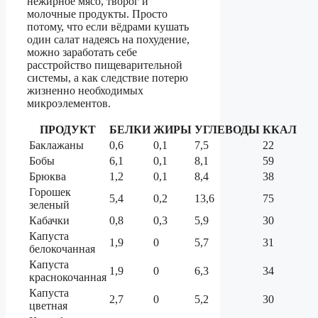
нежирное мясо, творог и
молочные продукты. Просто
потому, что если вёдрами кушать
один салат надеясь на похудение,
можно заработать себе
расстройство пищеварительной
системы, а как следствие потерю
жизненно необходимых
микроэлементов.
ПРОДУКТ
БЕЛКИ
ЖИРЫ
УГЛЕВОДЫ
ККАЛ
Баклажаны
0,6
0,1
7,5
22
Бобы
6,1
0,1
8,1
59
Брюква
1,2
0,1
8,4
38
Горошек
5,4
0,2
13,6
75
зеленый
Кабачки
0,8
0,3
5,9
30
Капуста
1,9
0
5,7
31
белокочанная
Капуста
1,9
0
6,3
34
краснокочанная
Капуста
2,7
0
5,2
30
цветная