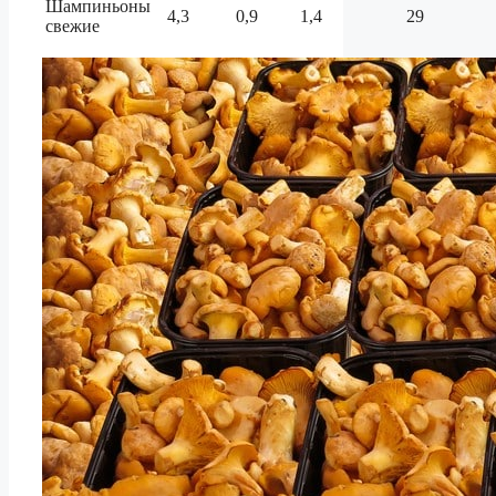
Шампиньоны
4,3
0,9
1,4
29
свежие