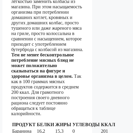
лёгкостью заменить колбасы из
магазина. При этом насыщаемость
организма при потреблении
домашних котлет, кровяных и
других домашних колбас, просто
тушеного или даже жареного мяса
на гриле, просто колоссальна в
сравнении с насыщением, которое
приходит с употреблением
бутерброда с колбасой из магазина.
Тем не менее бесконтрольное
потребление мясных блюд не
может положительно
сказываться на фигуре и
здоровье организма в целом.
Так
как в 100 граммах мясных
продуктов содержится в среднем
200 ккал. Для грамотного
построения своего дневного
рациона следует постоянно
обращаться к таблице
калорийности.
ПРОДУКТ
БЕЛКИ
ЖИРЫ
УГЛЕВОДЫ
ККАЛ
Баранина
16,2
15,3
0
201