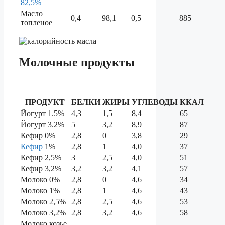
82,5%
Масло
0,4
98,1
0,5
885
топленое
Молочные продукты
ПРОДУКТ
БЕЛКИ
ЖИРЫ
УГЛЕВОДЫ
ККАЛ
Йогурт 1.5%
4,3
1,5
8,4
65
Йогурт 3.2%
5
3,2
8,9
87
Кефир 0%
2,8
0
3,8
29
Кефир
1%
2,8
1
4,0
37
Кефир 2,5%
3
2,5
4,0
51
Кефир 3,2%
3,2
3,2
4,1
57
Молоко 0%
2,8
0
4,6
34
Молоко 1%
2,8
1
4,6
43
Молоко 2,5%
2,8
2,5
4,6
53
Молоко 3,2%
2,8
3,2
4,6
58
Молоко козье