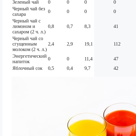
Зеленый чай
0
0
0
0
Черный чай без
0
0
0
0
сахара
Черный чай с
лимоном и
0,8
0,7
8,3
41
сахаром (2 ч. л.)
Черный чай со
сгущенным
2,4
2,9
19,1
112
молоком (2 ч. л.)
Энергетический
0
0
11,4
47
напиток
Яблочный сок
0,5
0,4
9,7
42