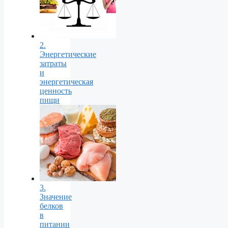
2.
Энергетические
затраты
и
энергетическая
ценность
пищи
3.
Значение
белков
в
питании