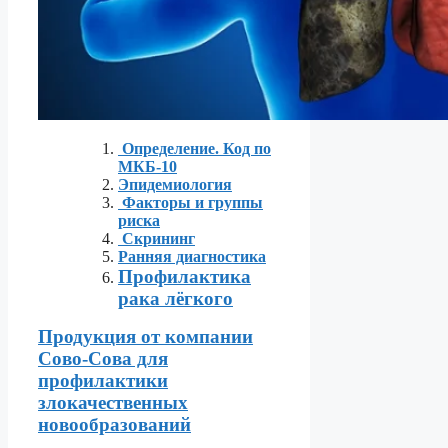
Определение. Код по
МКБ-10
Эпидемиология
Факторы и группы
риска
Скрининг
Ранняя диагностика
Профилактика
рака лёгкого
Продукция от компании
Сово-Сова для
профилактики
злокачественных
новообразований