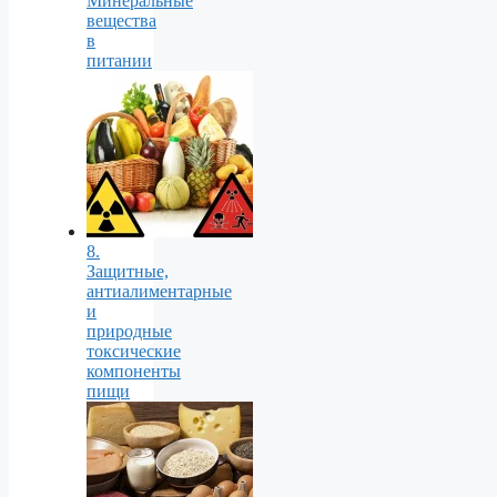
Минеральные
вещества
в
питании
8.
Защитные,
антиалиментарные
и
природные
токсические
компоненты
пищи