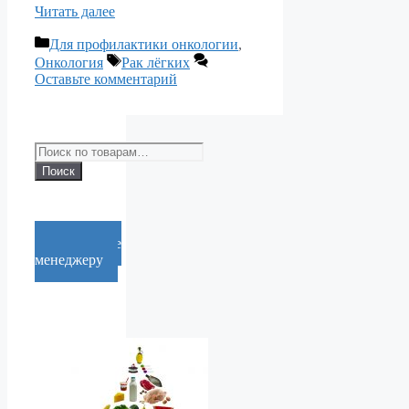
Читать далее
Рубрики
Для профилактики онкологии
,
Метки
Онкология
Рак лёгких
Оставьте комментарий
Искать:
Поиск
Cообщение
менеджеру