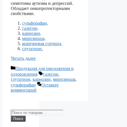
симптомы аутизма и депрессий.
Обладает онкопротекторными
свойствами.
сульфорафан,
галегин,
карнозин,
мирозиназа,
коричневая горчица,
глутатион.
Читать далее
Рубрики
Продукция для омоложения и
Метки
оздоровления
галегин
,
глутатион
,
карнозин
,
мирозиназа
,
сульфорафан
Оставьте
комментарий
Искать:
Поиск