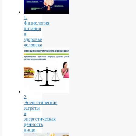
1.
Физиология
питания
и
здоровье
человека
2.
Энергетические
затраты
и
энергетическая
ценность
пищи