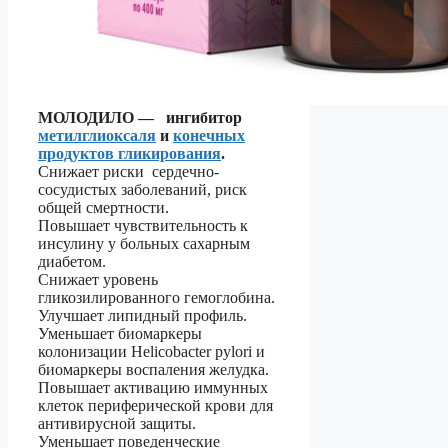
МОЛОДИЛО — ингибитор
метилглиоксаля
и
конечных
продуктов гликирования
.
Снижает риски сердечно-
сосудистых заболеваний, риск
общей смертности.
Повышает чувствительность к
инсулину у больных сахарным
диабетом.
Снижает уровень
гликозилированного гемоглобина.
Улучшает липидный профиль.
Уменьшает биомаркеры
колонизации Helicobacter pylori и
биомаркеры воспаления желудка.
Повышает активацию иммунных
клеток периферической крови для
антивирусной защиты.
Уменьшает поведенческие