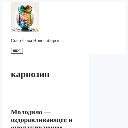
Перейти
к
содержимому
Сово-Сова Новосибирск
Меню
карнозин
Молодило —
оздоравливающее и
омолаживающее