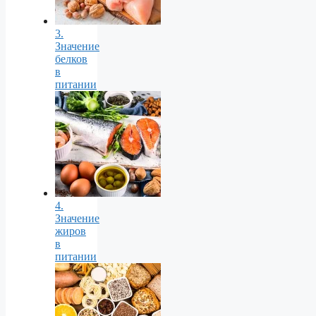
3.
Значение
белков
в
питании
4.
Значение
жиров
в
питании