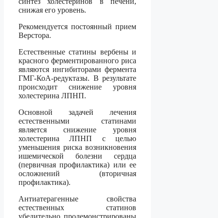
синтез холестеринов в печени,
снижая его уровень.
Рекомендуется постоянный прием
Верстора.
Естественные статины вербены и
красного ферментированного риса
являются ингибиторами фермента
ГМГ-КоА-редуктазы. В результате
происходит снижение уровня
холестерина ЛПНП.
Основной задачей лечения
естественными статинами
является снижение уровня
холестерина ЛПНП с целью
уменьшения риска возникновения
ишемической болезни сердца
(первичная профилактика) или ее
осложнений (вторичная
профилактика).
Антиатерагенные свойства
естественных статинов
убедительно продемонстрированы