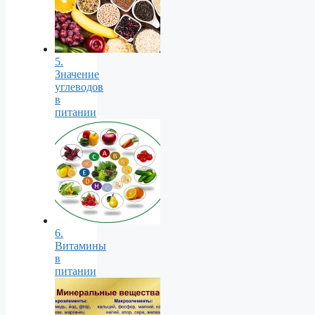
5.
Значение
углеводов
в
питании
6.
Витамины
в
питании