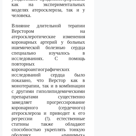
как на экспериментальных
моделях атеросклероза, так и у
человека.
Влияние длительной терапии
Верстором на
атеросклеротические изменения
коронарных артерий у больных
ишемической болезнью сердца
специально изучалось в
исследованиях. С помощь
повторных
коронароангиографических
исследований сердца было
показано, что Верстор как в
монотерапии, так и в комбинации
с другими гиполипидемическими
препаратами существенно
замедляет прогрессирование
коронарного (сердечного)
атеросклероза и приводит к его
регрессии (!). естественные
статины также обладают
способностью укреплять тонкую
оболочку «ранимых»