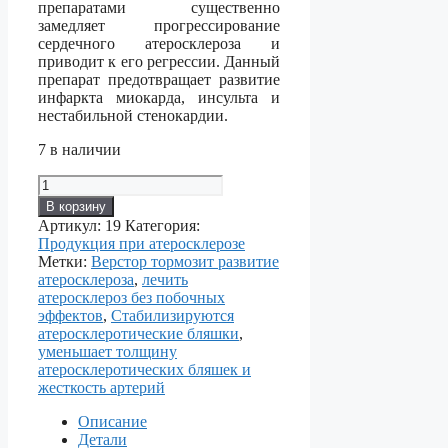
препаратами существенно
замедляет прогрессирование
сердечного атеросклероза и
приводит к его регрессии. Данный
препарат предотвращает развитие
инфаркта миокарда, инсульта и
нестабильной стенокардии.
7 в наличии
Количество
товара
В корзину
ВЕРСТОР
Артикул:
19
Категория:
—
Продукция при атеросклерозе
для
Метки:
Верстор тормозит развитие
профилактики
атеросклероза
,
лечить
атеросклероза
атеросклероз без побочных
эффектов
,
Стабилизируются
атеросклеротические бляшки
,
уменьшает толщину
атеросклеротических бляшек и
жесткость артерий
Описание
Детали