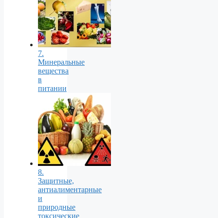
7.
Минеральные
вещества
в
питании
8.
Защитные,
антиалиментарные
и
природные
токсические