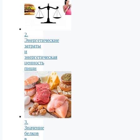
2.
Энергетические
затраты
и
энергетическая
ценность
пищи
3.
Значение
белков
в