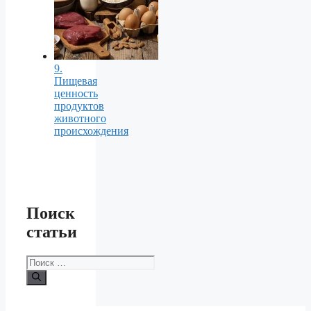
9.
Пищевая
ценность
продуктов
животного
происхождения
Поиск
статьи
Поиск: