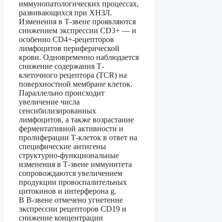
иммунопатологических процессах,
развивающихся при ХНЗЛ.
Изменения в Т-звене проявляются
снижением экспрессии CD3+ — и
особенно CD4+-рецепторов
лимфоцитов периферической
крови. Одновременно наблюдается
снижение содержания Т-
клеточного рецептора (TCR) на
поверхностной мембране клеток.
Параллельно происходит
увеличение числа
сенсибилизированных
лимфоцитов, а также возрастание
ферментативной активности и
пролиферации Т-клеток в ответ на
специфические антигены
структурно-функциональные
изменения в Т-звене иммунитета
сопровождаются увеличением
продукции провоспалительных
цитокинов и интерферона g.
В В-звене отмечено угнетение
экспрессии рецепторов CD19 и
снижение концентрации