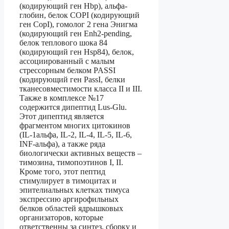
(кодирующий ген Hbp), альфа-
глобин, белок СОРI (кодирующий
ген CopI), гомолог 2 гена Энигма
(кодирующий ген Enh2-pending,
белок теплового шока 84
(кодирующий ген Hsp84), белок,
ассоциированный с малым
стрессорным белком PASSI
(кодирующий ген PassI, белки
тканесовместимости класса II и III.
Также в комплексе №17
содержится дипептид Lus-Glu.
Этот дипептид является
фрагментом многих цитокинов
(IL-1альфа, IL-2, IL-4, IL-5, IL-6,
INF-альфа), а также ряда
биологически активных веществ –
тимозина, тимопоэтинов I, II.
Кроме того, этот пептид
стимулирует в тимоцитах и
эпителиальных клетках тимуса
экспрессию аргирофильных
белков областей ядрышковых
организаторов, которые
ответственны за синтез, сборку и