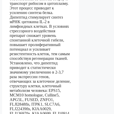
транспорт рибосом в цитоплазму.
Этот процесс приводит к
усилению синтеза белка.
Дипептид стимулирует синтез
мPHK цитокина IL-2 в
лимфоидных клетках. В условиях
стрессорного воздействия
препарат снижает уровень
спонтанной клеточной гибели,
повышает пролиферативный
потенциал и усиливает
резистентность клеток, тем самым
способствуя регенерации тканей.
Установлено, что дипептид
приводит к статистически
значимому увеличению в 2-3,7
раза экспрессии генов,
отвечающих за клеточное деление,
структуру клетки, клеточный
метаболизм человека: EPS15,
MCM10 homologue, Culline5,
APG5L, FUSED, ZNFO1,
FLJI2848fis, ITPK1, SLC7A6,
FLJ22439fis, KIAA0029,
FLJ13697fis, KIAA0699, FLJ10914,