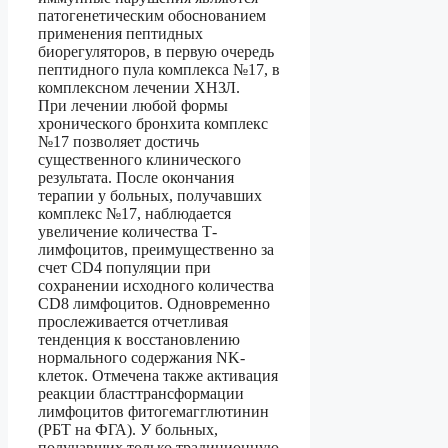
патогенетическим обоснованием
применения пептидных
биорегуляторов, в первую очередь
пептидного пула комплекса №17, в
комплексном лечении ХНЗЛ.
При лечении любой формы
хронического бронхита комплекс
№17 позволяет достичь
существенного клинического
результата. После окончания
терапии у больных, получавших
комплекс №17, наблюдается
увеличение количества Т-
лимфоцитов, преимущественно за
счет CD4 популяции при
сохранении исходного количества
CD8 лимфоцитов. Одновременно
прослеживается отчетливая
тенденция к восстановлению
нормального содержания NK-
клеток. Отмечена также активация
реакции бласттрансформации
лимфоцитов фитогемагглютинин
(РБТ на ФГА). У больных,
получавших только традиционную