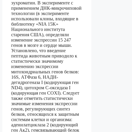
эухроматин. В эксперименте с
применением ДНК-микрочиповой
технологии (в эксперименте
использовали клоны, входящие в
библиотеку «NIA 15K»
Национального института
старения США), определяли
изменение экспрессии 15 247
генов в мозге и сердце мыши.
Установлено, что введение
пептида животным приводило к
статистически значимому
изменению экспрессии
митохондриальных генов белков:
16S, АТФаза 6, НАДН-
дегидрогеназа I (кодирующая ген
ND4), цитохром С-оксидаза I
(кодирующая ген СOXI). Следует
также отметить статистически
значимые изменения экспрессии
генов, регулирующих синтез
белков, относящихся к защитным
системам клетки и организма:
аденилатциклаза 2 (кодирующий
ген Ак2), гемсвязывающий белок