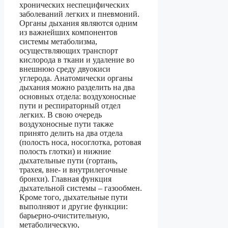
хронических неспецифических
заболеваний легких и пневмоний.
Органы дыхания являются одним
из важнейших компонентов
системы метаболизма,
осуществляющих транспорт
кислорода в ткани и удаление во
внешнюю среду двуокиси
углерода. Анатомически органы
дыхания можно разделить на два
основных отдела: воздухоносные
пути и респираторный отдел
легких. В свою очередь
воздухоносные пути также
принято делить на два отдела
(полость носа, носоглотка, ротовая
полость глотки) и нижние
дыхательные пути (гортань,
трахея, вне- и внутрилегочные
бронхи). Главная функция
дыхательной системы – газообмен.
Кроме того, дыхательные пути
выполняют и другие функции:
барьерно-очистительную,
метаболическую,