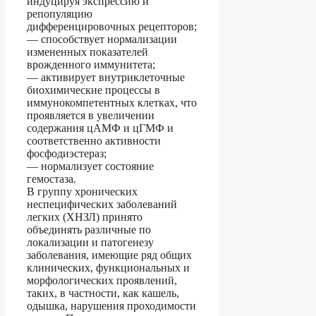
индуцируя экспрессию и
репопуляцию
дифференцировочных рецепторов;
— способствует нормализации
измененных показателей
врожденного иммунитета;
— активирует внутриклеточные
биохимические процессы в
иммунокомпетентных клетках, что
проявляется в увеличении
содержания цАМФ и цГМФ и
соответственно активности
фосфодиэстераз;
— нормализует состояние
гемостаза.
В группу хронических
неспецифических заболеваний
легких (ХНЗЛ) принято
объединять различные по
локализации и патогенезу
заболевания, имеющие ряд общих
клинических, функциональных и
морфологических проявлений,
таких, в частности, как кашель,
одышка, нарушения проходимости