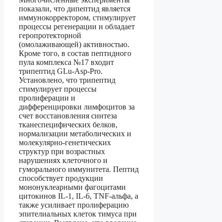
показали, что дипептид является
иммунокорректором, стимулирует
процессы регенерации и обладает
геропротекторной
(омолаживающей) активностью.
Кроме того, в состав пептидного
пула комплекса №17 входит
трипептид GLu-Asp-Pro.
Установлено, что трипептид
стимулирует процессы
пролиферации и
дифференцировки лимфоцитов за
счет восстановления синтеза
тканеспецифических белков,
нормализации метаболических и
молекулярно-генетических
структур при возрастных
нарушениях клеточного и
гуморального иммунитета. Пептид
способствует продукции
мононуклеарными фагоцитами
цитокинов IL-1, IL-6, TNF-альфа, а
также усиливает пролиферацию
эпителиальных клеток тимуса при