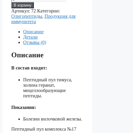
товара
В корзину
ОЛИГОПЕПТИДЫ
Артикул:
72
Категории:
№17
Олигопептиды
,
Продукция для
—
иммунитета
Для
оздоровление
Описание
тимуса
Детали
(вилочковой
Отзывы (0)
железы)
–
Описание
ключ
к
долголетию.
В состав входят:
Пептидный пул тимуса,
холина геранат,
мицеллообразующие
пептиды.
Показания:
Болезни вилочковой железы.
Пептидный пул комплекса №17