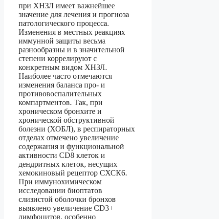
при ХНЗЛ имеет важнейшее
значение для лечения и прогноза
патологического процесса.
Изменения в местных реакциях
иммунной защиты весьма
разнообразны и в значительной
степени коррелируют с
конкретным видом ХНЗЛ.
Наиболее часто отмечаются
изменения баланса про- и
противовоспалительных
компартментов. Так, при
хроническом бронхите и
хронической обструктивной
болезни (ХОБЛ), в респираторных
отделах отмечено увеличение
содержания и функциональной
активности CD8 клеток и
дендритных клеток, несущих
хемокиновый рецептор СХСК6.
При иммунохимическом
исследовании биоптатов
слизистой оболочки бронхов
выявлено увеличение CD3+
лимфоцитов, особенно