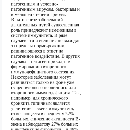
патогенным и условно-
патогенным вирусам, бактериям и
в меньшей степени грибам.
В патогенезе заболеваний
дыхательных путей существенная
роль принадлежит изменениям в
системе иммунитета. В ряде
случаев эти изменения не выходят
за пределы нормо-реакции,
развивающиеся в ответ на
патогенное воздействие. В других
случаях – патоген приводит к
формированию вторичного
иммунодефицитного состояния.
Некоторые заболевания могут
развиваться только на фоне уже
существующего первичного или
вторичного иммунодефицита. Так,
например, для хронического
бронхита типичным является
угнетение Т-звена иммунитета,
отмечающееся в среднем у 52%
больных, снижение активности В-
звена наблюдаетсяу 27% больных
и дисфункция фагоцитов – в 49%