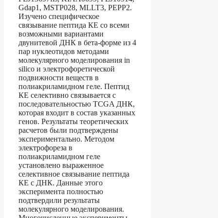
Gdap1, MSTP028, MLLT3, PEPP2.
Изучено специфическое
связывание пептида КЕ со всеми
возможными вариантами
двунитевой ДНК в бета-форме из 4
пар нуклеотидов методами
молекулярного моделирования in
silico и электрофоретической
подвижности веществ в
полиакриламидном геле. Пептид
КЕ селективно связывается с
последовательностью TCGA ДНК,
которая входит в состав указанных
генов. Результаты теоретических
расчетов были подтверждены
экспериментально. Методом
электрофореза в
полиакриламидном геле
установлено выраженное
селективное связывание пептида
КЕ с ДНК. Данные этого
эксперимента полностью
подтвердили результаты
молекулярного моделирования.
Многочисленные эксперименты