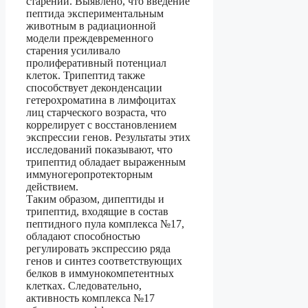
старении. Выявлено, что введение
пептида экспериментальным
животным в радиационной
модели преждевременного
старения усиливало
пролиферативный потенциал
клеток. Трипептид также
способствует деконденсации
гетерохроматина в лимфоцитах
лиц старческого возраста, что
коррелирует с восстановлением
экспрессии генов. Результаты этих
исследований показывают, что
трипептид обладает выраженным
иммуногеропротекторным
действием.
Таким образом, дипептиды и
трипептид, входящие в состав
пептидного пула комплекса №17,
обладают способностью
регулировать экспрессию ряда
генов и синтез соответствующих
белков в иммунокомпетентных
клетках. Следовательно,
активность комплекса №17