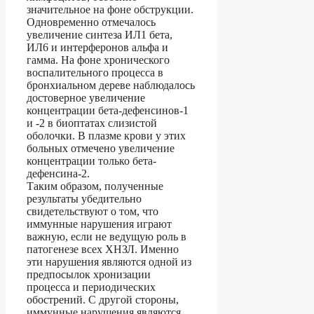
значительное на фоне обструкции.
Одновременно отмечалось
увеличение синтеза ИЛ1 бета,
ИЛ6 и интерферонов альфа и
гамма. На фоне хронического
воспалительного процесса в
бронхиальном дереве наблюдалось
достоверное увеличение
концентрации бета-дефенсинов-1
и -2 в биоптатах слизистой
оболочки. В плазме крови у этих
больных отмечено увеличение
концентрации только бета-
дефенсина-2.
Таким образом, полученные
результаты убедительно
свидетельствуют о том, что
иммунные нарушения играют
важную, если не ведущую роль в
патогенезе всех ХНЗЛ. Именно
эти нарушения являются одной из
предпосылок хронизации
процесса и периодических
обострений. С другой стороны,
иммунные нарушения являются