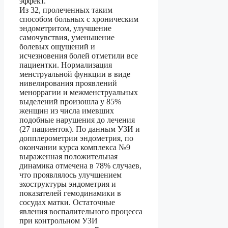
эффект.
Из 32, пролеченных таким
способом больных с хроническим
эндометритом, улучшение
самочувствия, уменьшение
болевых ощущений и
исчезновения болей отметили все
пациентки. Нормализация
менструальной функции в виде
нивелирования проявлений
меноррагии и межменструальных
выделений произошла у 85%
женщин из числа имевших
подобные нарушения до лечения
(27 пациенток). По данным УЗИ и
допплерометрии эндометрия, по
окончании курса комплекса №9
выраженная положительная
динамика отмечена в 78% случаев,
что проявлялось улучшением
эхоструктуры эндометрия и
показателей гемодинамики в
сосудах матки. Остаточные
явления воспалительного процесса
при контрольном УЗИ