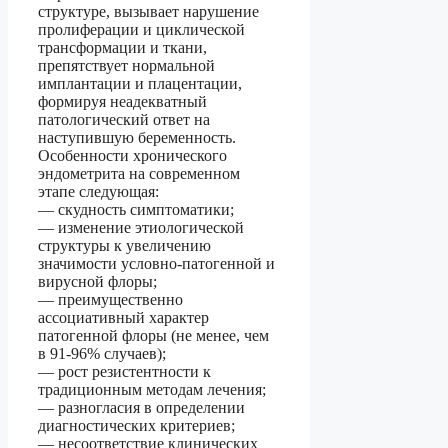
структуре, вызывает нарушение
пролиферации и циклической
трансформации и ткани,
препятствует нормальной
имплантации и плацентации,
формируя неадекватный
патологический ответ на
наступившую беременность.
Особенности хронического
эндометрита на современном
этапе следующая:
— скудность симптоматики;
— изменение этиологической
структуры к увеличению
значимости условно-патогенной и
вирусной флоры;
— преимущественно
ассоциативный характер
патогенной флоры (не менее, чем
в 91-96% случаев);
— рост резистентности к
традиционным методам лечения;
— разногласия в определении
диагностических критериев;
— несоответствие клинических