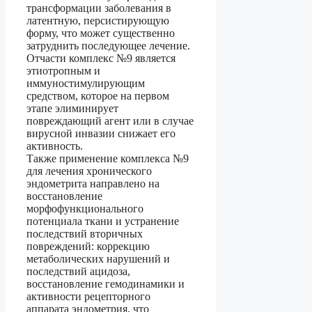
трансформации заболевания в
латентную, персистирующую
форму, что может существенно
затруднить последующее лечение.
Отчасти комплекс №9 является
этиотропным и
иммуностимулирующим
средством, которое на первом
этапе элиминирует
повреждающий агент или в случае
вирусной инвазии снижает его
активность.
Также применение комплекса №9
для лечения хронического
эндометрита направлено на
восстановление
морфофункционального
потенциала ткани и устранение
последствий вторичных
повреждений: коррекцию
метаболических нарушений и
последствий ацидоза,
восстановление гемодинамики и
активности рецепторного
аппарата эндометрия, что