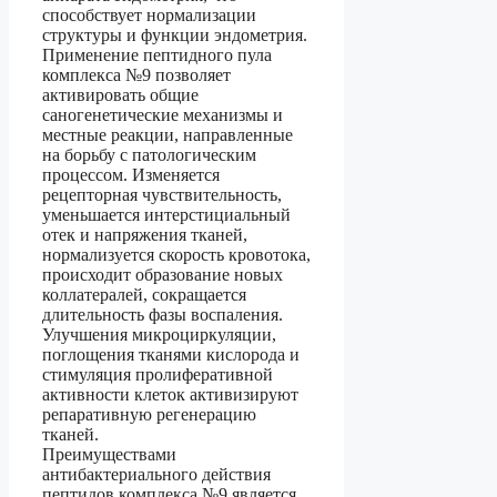
способствует нормализации
структуры и функции эндометрия.
Применение пептидного пула
комплекса №9 позволяет
активировать общие
саногенетические механизмы и
местные реакции, направленные
на борьбу с патологическим
процессом. Изменяется
рецепторная чувствительность,
уменьшается интерстициальный
отек и напряжения тканей,
нормализуется скорость кровотока,
происходит образование новых
коллатералей, сокращается
длительность фазы воспаления.
Улучшения микроциркуляции,
поглощения тканями кислорода и
стимуляция пролиферативной
активности клеток активизируют
репаративную регенерацию
тканей.
Преимуществами
антибактериального действия
пептидов комплекса №9 является