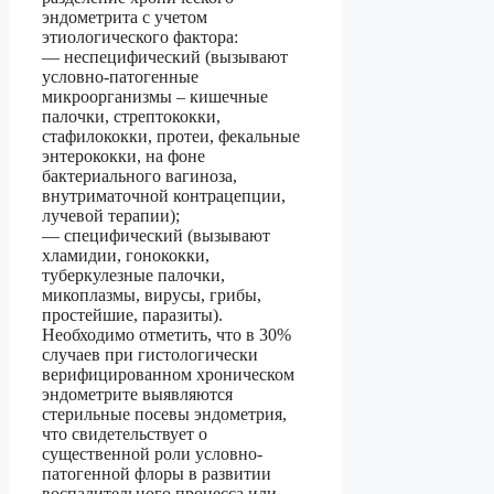
эндометрита с учетом
этиологического фактора:
— неспецифический (вызывают
условно-патогенные
микроорганизмы – кишечные
палочки, стрептококки,
стафилококки, протеи, фекальные
энтерококки, на фоне
бактериального вагиноза,
внутриматочной контрацепции,
лучевой терапии);
— специфический (вызывают
хламидии, гонококки,
туберкулезные палочки,
микоплазмы, вирусы, грибы,
простейшие, паразиты).
Необходимо отметить, что в 30%
случаев при гистологически
верифицированном хроническом
эндометрите выявляются
стерильные посевы эндометрия,
что свидетельствует о
существенной роли условно-
патогенной флоры в развитии
воспалительного процесса или