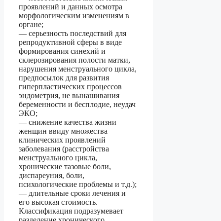
проявлений и данных осмотра
морфологическим изменениям в
органе;
— серьезность последствий для
репродуктивной сферы в виде
формирования синехий и
склерозирования полости матки,
нарушения менструального цикла,
предпосылок для развития
гиперпластических процессов
эндометрия, не вынашивания
беременности и бесплодие, неудач
ЭКО;
— снижение качества жизни
женщин ввиду множества
клинических проявлений
заболевания (расстройства
менструального цикла,
хронические тазовые боли,
диспареуния, боли,
психологические проблемы и т.д.);
— длительные сроки лечения и
его высокая стоимость.
Классификация подразумевает
разделение хронического