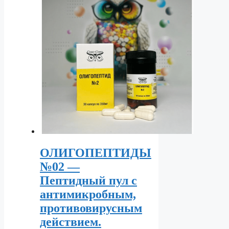
ОЛИГОПЕПТИДЫ
№02 —
Пептидный пул с
антимикробным,
противовирусным
действием.