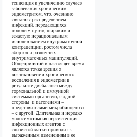
тенденция к увеличению случаев
заболевания хроническим
эндометритом, что, очевидно,
связано с распределением
инфекций, передающихся
половым путем, широким и
зачастую нерациональным
использованием внутриматочной
контрацепции, ростом числа
абортов и различных
внутриматочных манипуляций.
Общепринятой в настоящее время
является точка зрения о
возникновении хронического
воспаления в эндометрии в
результате дисбаланса между
гормональной и иммунной
системами организма, с одной
стороны, и патогенами –
представителями микробиоценоза
– с другой. Длительная и нередко
малосимптомная персистенция
инфекционных агентов с
слизистой матки приводит к
выраженным изменениям в ее