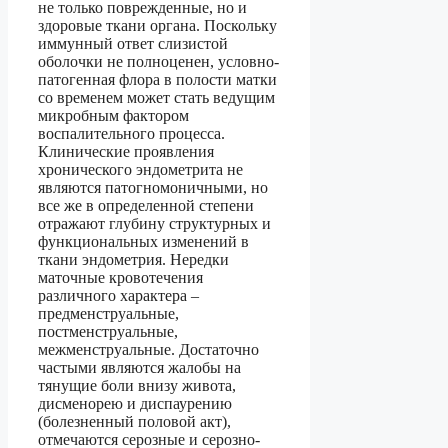
не только поврежденные, но и
здоровые ткани органа. Поскольку
иммунный ответ слизистой
оболочки не полноценен, условно-
патогенная флора в полости матки
со временем может стать ведущим
микробным фактором
воспалительного процесса.
Клинические проявления
хронического эндометрита не
являются патогномоничными, но
все же в определенной степени
отражают глубину структурных и
функциональных изменений в
ткани эндометрия. Нередки
маточные кровотечения
различного характера –
предменструальные,
постменструальные,
межменструальные. Достаточно
частыми являются жалобы на
тянущие боли внизу живота,
дисменорею и диспаурению
(болезненный половой акт),
отмечаются серозные и серозно-