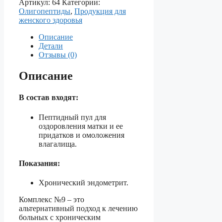
Артикул:
64
Категории:
№09
Олигопептиды
,
Продукция для
—
женского здоровья
Для
оздоровления
Описание
матки
Детали
и
Отзывы (0)
ее
придатков.
Описание
В состав входят:
Пептидный пул для
оздоровления матки и ее
придатков и омоложения
влагалища.
Показания:
Хронический эндометрит.
Комплекс №9 – это
альтернативный подход к лечению
больных с хроническим