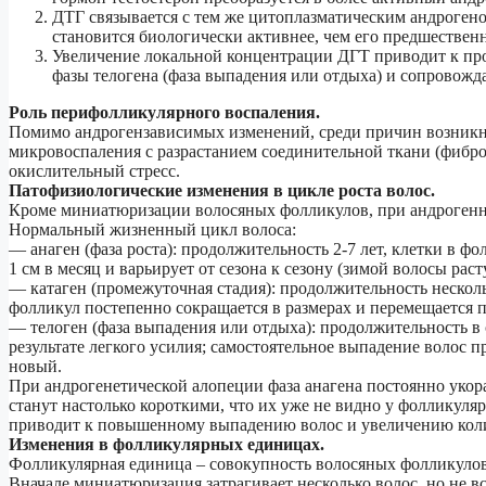
ДТГ связывается с тем же цитоплазматическим андрогено
становится биологически активнее, чем его предшественн
Увеличение локальной концентрации ДГТ приводит к про
фазы телогена (фаза выпадения или отдыха) и сопровож
Роль перифолликулярного воспаления.
Помимо андрогензависимых изменений, среди причин возникн
микровоспаления с разрастанием соединительной ткани (фибро
окислительный стресс.
Патофизиологические изменения в цикле роста волос.
Кроме миниатюризации волосяных фолликулов, при андрогенн
Нормальный жизненный цикл волоса:
— анаген (фаза роста): продолжительность 2-7 лет, клетки в фо
1 см в месяц и варьирует от сезона к сезону (зимой волосы раст
— катаген (промежуточная стадия): продолжительность нескольк
фолликул постепенно сокращается в размерах и перемещается 
— телоген (фаза выпадения или отдыха): продолжительность в 
результате легкого усилия; самостоятельное выпадение волос п
новый.
При андрогенетической алопеции фаза анагена постоянно укора
станут настолько короткими, что их уже не видно у фолликуляр
приводит к повышенному выпадению волос и увеличению коли
Изменения в фолликулярных единицах.
Фолликулярная единица – совокупность волосяных фолликулов
Вначале миниатюризация затрагивает несколько волос, но не в