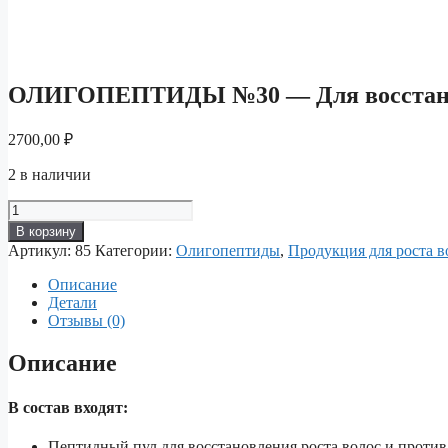
ОЛИГОПЕПТИДЫ №30 — Для восстановл
2700,00
₽
2 в наличии
Количество
товара
В корзину
ОЛИГОПЕПТИДЫ
Артикул:
85
Категории:
Олигопептиды
,
Продукция для роста в
№30
—
Описание
Для
Детали
восстановления
Отзывы (0)
роста
волос
Описание
и
против
облысения.
В состав входят:
Пептидный пул для восстановления роста волос и против