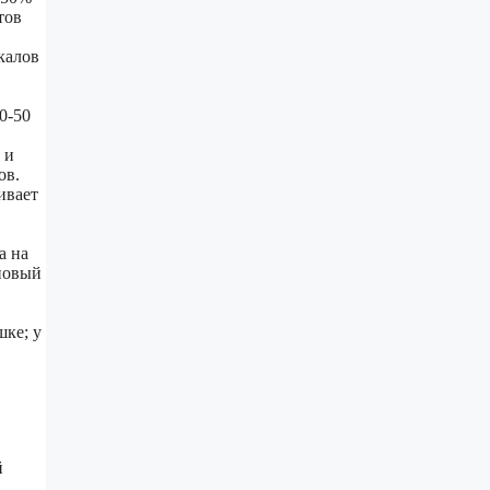
тов
калов
0-50
 и
ов.
ивает
a на
 новый
шке; у
й