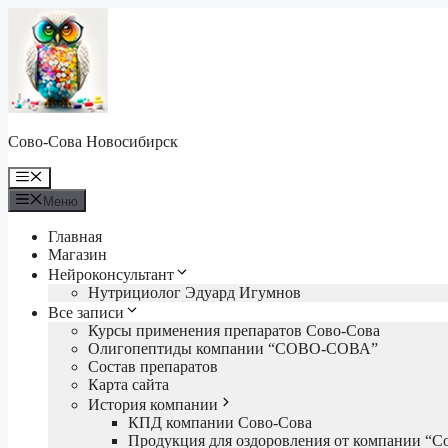
Перейти
к
содержимому
Сово-Сова Новосибирск
Меню
Меню
Главная
Магазин
Нейроконсультант
Нутрициолог Эдуард Игумнов
Все записи
Курсы применения препаратов Сово-Сова
Олигопептиды компании “СОВО-СОВА”
Состав препаратов
Карта сайта
История компании
КПД компании Сово-Сова
Продукция для оздоровления от компании “С