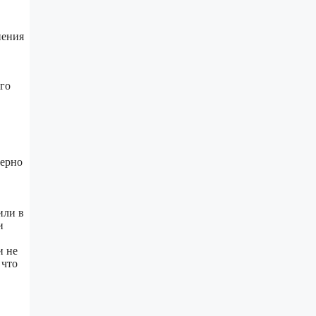
нения
го
мерно
или в
и
и не
 что