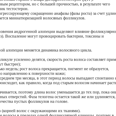
вым рецептором, но с большей прочностью, в результате чего
ик тестостерон.
грессирующему сокращению анафазы (фазы роста) за счет удли
дается миниатюризацией волосяных фолликулов.
овения андрогенной алопеции выделяют влияние фолликулярно
з). Воспаление могут провоцировать бактерии, токсины и
ой алопеции меняется динамика волосяного цикла.
лликуле усиленно делятся, скорость роста волоса составляет при
ут быстрее);
о недель; рост волоса прекращается, пигмент не образуется,
по направлению к поверхности кожи;
среднем три месяца, в этот период волосы выпадают спонтанно 
роисходит, как правило, когда под старым волосом начинает раст
чивается, поэтому длина волос уменьшается до тех пор, пока он
ных отверстий. Фаза телогена остается такой же или удлиняется,
чества пустых фолликулов на голове.
 (корней волос с окружающими их тканями).
се волосы в пределах одной фолликулярной единицы, поэтому в