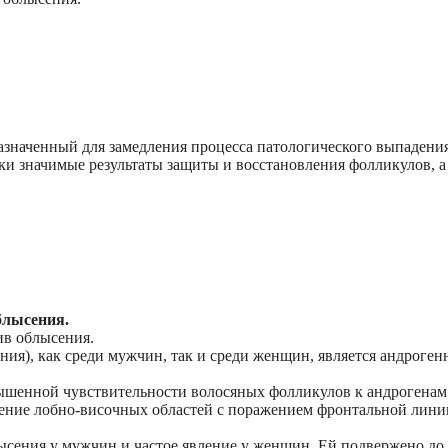
значенный для замедления процесса патологического выпадени
ки значимые результаты защиты и восстановления фолликулов, а
блысения.
ив облысения.
ия), как среди мужчин, так и среди женщин, является андроген
вышенной чувствительности волосяных фолликулов к андрогенам
ение лобно-височных областей с поражением фронтальной лини
ысения у мужчин и частое явление у женщин. Ей подвержено до