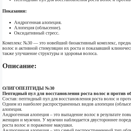
Показания:
Андрогенная алопеция.
Алопеция (облысение).
Оксидативный стресс.
Комплекс №30 — это новейший биоактивный комплекс, предна
волос и активной стимуляции их роста и показавший клиничес
также улучшение структуры и здоровья волоса.
Описание:
ОЛИГОПЕПТИДЫ №30
Пептидный пул для восстановления роста волос
и против о
Состав: пептидный пул для восстановления роста волос и прот
Одним из наиболее распространенных видов алопеции (облысен
алопеция.
Андрогенная алопеция – это выпадение волос в результате по
женщин и мужчин. У мужчин наблюдается двустороннее поред
роста волос и поражение макушки.
Андрогенная алопеция – это самый распространенный тип обл