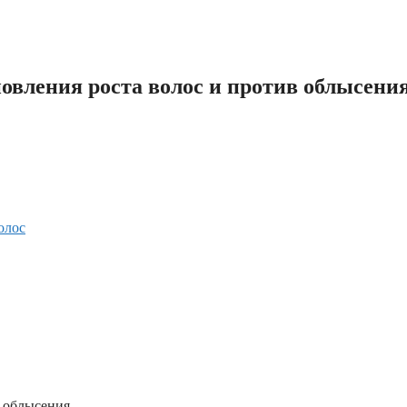
ения роста волос и против облысения
олос
 облысения.