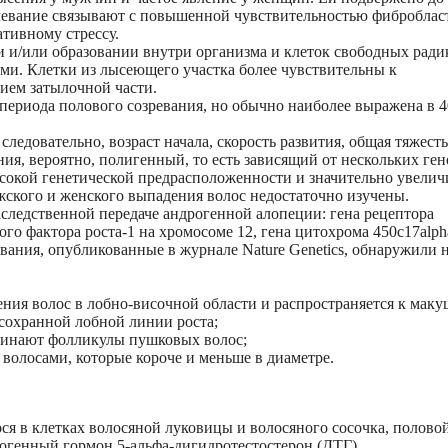
олевание связывают с повышенной чувствительностью фиброблас
тивному стрессу.
 и/или образовании внутри организма и клеток свободных ради
ми. Клетки из лысеющего участка более чувствительны к
нием затылочной части.
периода полового созревания, но обычно наиболее выражена в 4
едовательно, возраст начала, скорость развития, общая тяжесть
ия, вероятно, полигенный, то есть зависящий от нескольких ген
сокой генетической предрасположенности и значительно увелич
жского и женского выпадения волос недостаточно изучены.
следственной передаче андрогенной алопеции: гена рецептора
го фактора роста-1 на хромосоме 12, гена цитохрома 450с17alph
ования, опубликованные в журнале Nature Genetics, обнаружили
ния волос в лобно-височной области и распространяется к маку
сохранной лобной линии роста;
инают фолликулы пушковых волос;
олосами, которые короче и меньше в диаметре.
ся в клетках волосяной луковицы и волосяного сосочка, полово
рогенный гормон 5-альфа-дигидротестостерон (ДТГ).