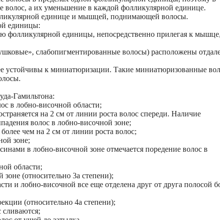
е волос, а их уменьшение в каждой фолликулярной единице.
олликулярной единице и мышцей, поднимающей волосы.
ой единицы:
аю фолликулярной единицы, непосредственно прилегая к мышце
пушковые», слабопигментированные волосы) расположены отдал
ее устойчивы к миниатюризации. Такие миниатюризованные во
олосы.
уда-Гамильтона:
ос в лобно-височной области;
страняется на 2 см от линии роста волос спереди. Наличие
падения волос в лобно-височной зоне;
более чем на 2 см от линии роста волос;
ной зоне;
синами в лобно-височной зоне отмечается поредение волос в
ной области;
 зоне (относительно 3а степени);
сти и лобно-височной все еще отделена друг от друга полосой б
екции (относительно 4а степени);
 сливаются;
олос от ушей до затылка.