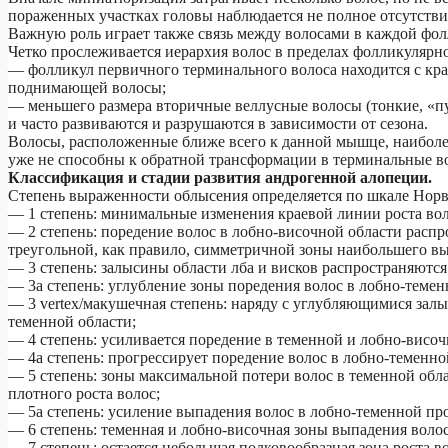
пораженных участках головы наблюдается не полное отсутстви
Важную роль играет также связь между волосами в каждой ф
Четко прослеживается иерархия волос в пределах фолликулярн
— фолликул первичного терминального волоса находится с кр
поднимающей волосы;
— меньшего размера вторичные веллусные волосы (тонкие, «
и часто развиваются и разрушаются в зависимости от сезона.
Волосы, расположенные ближе всего к данной мышце, наибол
уже не способны к обратной трансформации в терминальные в
Классификация и стадии развития андрогенной алопеции.
Степень выраженности облысения определяется по шкале Норв
— 1 степень: минимальные изменения краевой линии роста вол
— 2 степень: поредение волос в лобно-височной области распро
треугольной, как правило, симметричной зоны наибольшего вы
— 3 степень: залысины области лба и висков распространяются 
— 3а степень: углубление зоны поредения волос в лобно-темен
— 3 vertex/макушечная степень: наряду с углубляющимися залы
теменной области;
— 4 степень: усиливается поредение в теменной и лобно-височ
— 4а степень: прогрессирует поредение волос в лобно-теменной
— 5 степень: зоны максимальной потери волос в теменной обла
плотного роста волос;
— 5а степень: усиление выпадения волос в лобно-теменной про
— 6 степень: теменная и лобно-височная зоны выпадения волос
— 7 степень: остается небольшая подковообразная зона роста в