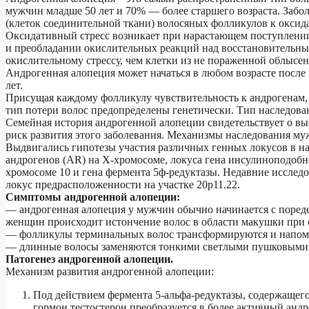
мужчин младше 50 лет и 70% — более старшего возраста. Заб
(клеток соединительной ткани) волосяных фолликулов к оксида
Оксидативный стресс возникает при нарастающем поступлении
и преобладании окислительных реакций над восстановительны
окислительному стрессу, чем клетки из не пораженной облысе
Андрогенная алопеция может начаться в любом возрасте после 
лет.
Присущая каждому фолликулу чувствительность к андрогенам, сл
тип потери волос предопределены генетически. Тип наследован
Семейная история андрогенной алопеции свидетельствует о вы
риск развития этого заболевания. Механизмы наследования му
Выдвигались гипотезы участия различных генных локусов в на
андрогенов (AR) на Х-хромосоме, локуса гена инсулиноподобно
хромосоме 10 и гена фермента 5ф-редуктазы. Недавние исслед
локус предрасположенности на участке 20р11.22.
Симптомы андрогенной алопеции:
— андрогенная алопеция у мужчин обычно начинается с пореде
женщин происходит истончение волос в области макушки при 
— фолликулы терминальных волос трансформируются и напом
— длинные волосы заменяются тонкими светлыми пушковыми в
Патогенез андрогенной алопеции.
Механизм развития андрогенной алопеции:
Под действием фермента 5-альфа-редуктазы, содержащего
гормон тестостерон преобразуется в более активный анд