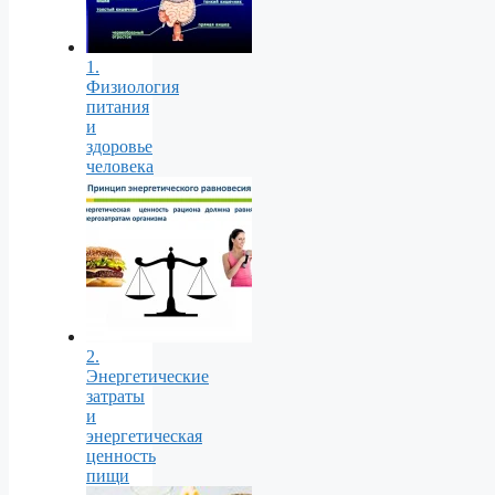
1.
Физиология
питания
и
здоровье
человека
2.
Энергетические
затраты
и
энергетическая
ценность
пищи