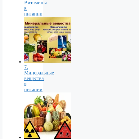
Витамины
в
питании
7.
Минеральные
вещества
в
питании