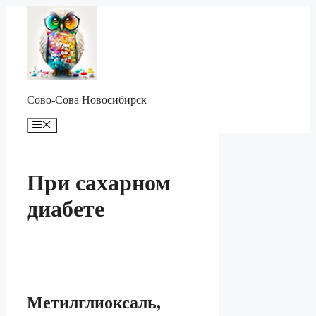
Перейти
к
содержимому
Сово-Сова Новосибирск
Меню
При сахарном
диабете
Метилглиоксаль,