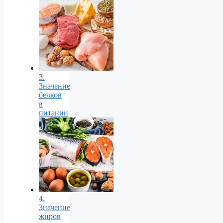
3.
Значение
белков
в
питании
4.
Значение
жиров