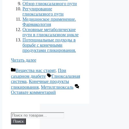
Обзор глиоксалазного пути
Регулирование
глиоксалазного пути
Медицинское применение.
Фармакология
Основные метаболические
пути в глиоксалазном цикле
Потенциальные подходы в
борьбе с конечными
продуктами гликирования.
Читать далее
Рубрики
Вещества нас старят
,
При
Метки
сахарном диабете
Глиоксалазная
система
,
Конечные продукты
гликирования
,
Метилглиоксаль
Оставьте комментарий
Искать:
Поиск