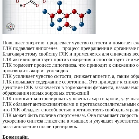
Повышает энергию, продлевает чувство сытости и помогает сж
ГЛК подавляет липогенез – процесс превращения в организме 
Благодаря этому свойству ГЛК и применяется для снижения вес
ГЛК активно действует против ожирения и способствует сни
ГЛК тормозит процесс липогенеза, что приводит к снижению о
производить жир из углеводов.
ГЛК усиливает чувство сытости, снижает аппетит, а, таким о
ГЛК повышает содержание серотонина. Это приводит к снижен
Действие ГЛК заключается в торможении фермента, называемог
образования новых жировых отложений.
ГЛК помогает контролировать уровень сахара в крови, улучша
ГЛК обладает антиоксидантными и противовоспалительными с
что ГЛК обладает способностью противостоять свободным рад
ГЛК может быть полезна спортсменам. Она повышает скорость 
ускорению синтеза гликогена в мышцах и улучшает чувствитель
восстановлению после тренировок.
Бромелайн.