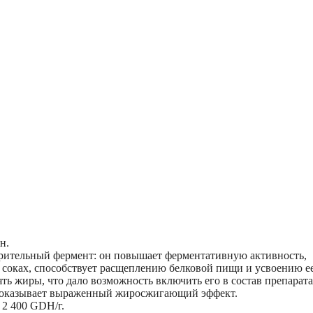
н.
рительный фермент: он повышает ферментативную активность,
соках, способствует расщеплению белковой пищи и усвоению е
ть жиры, что дало возможность включить его в состав препарата
и оказывает выраженный жиросжигающий эффект.
 2 400 GDH/г.