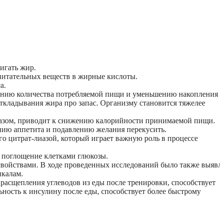
игать жир.
питательных веществ в жирные кислоты.
а.
жению количества потребляемой пищи и уменьшению накопления
ткладывания жира про запас. Организму становится тяжелее
бразом, приводит к снижению калорийности принимаемой пищи.
ию аппетита и подавлению желания перекусить.
о цитрат-лиазой, который играет важную роль в процессе
я поглощение клетками глюкозы.
войствами. В ходе проведенных исследований было также выяв
икалам.
расщепления углеводов из еды после тренировки, способствует
ность к инсулину после еды, способствует более быстрому