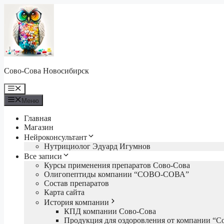
Перейти
к
содержимому
Сово-Сова Новосибирск
Меню
Меню
Главная
Магазин
Нейроконсультант
Нутрициолог Эдуард Игумнов
Все записи
Курсы применения препаратов Сово-Сова
Олигопептиды компании “СОВО-СОВА”
Состав препаратов
Карта сайта
История компании
КПД компании Сово-Сова
Продукция для оздоровления от компании “С