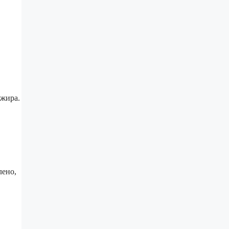
 жира.
лено,