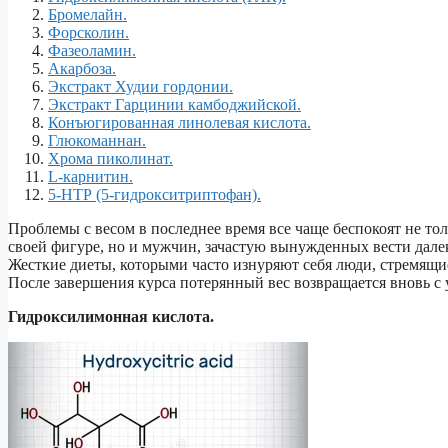
Бромелайн.
Форсколин.
Фазеоламин.
Акарбоза.
Экстракт Худии гордонии.
Экстракт Гарцинии камбоджийской.
Конъюгированная линолевая кислота.
Глюкоманнан.
Хрома пиколинат.
L-карнитин.
5-НТР (5-гидрокситриптофан).
Проблемы с весом в последнее время все чаще беспокоят не т
своей фигуре, но и мужчин, зачастую вынужденных вести дале
Жесткие диеты, которыми часто изнуряют себя люди, стремящ
После завершения курса потерянный вес возвращается вновь с
Гидроксилимонная кислота.