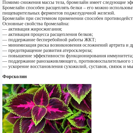
Помимо снижения массы тела, бромелайн имеет следующие эф
Бромелайн способен расщеплять белки – его можно использов
пищеварительных ферментов поджелудочной железой.
Бромелайн при системном применении способен противодейств
Основные свойства бромелайна:
— активация жиросжигания;
— активация процесса расщепления белков;
— поддержание бесперебойной работы ЖКТ;
— минимизация риска возникновения осложнений артрита и др
— предотвращение развития атеросклероза;
— повышение эффективности функционирования иммунитета;
— поддержание ранозаживляющего, противовоспалительного э
— ускорение восстановления сухожилий, суставов, связок и м
Форсколин