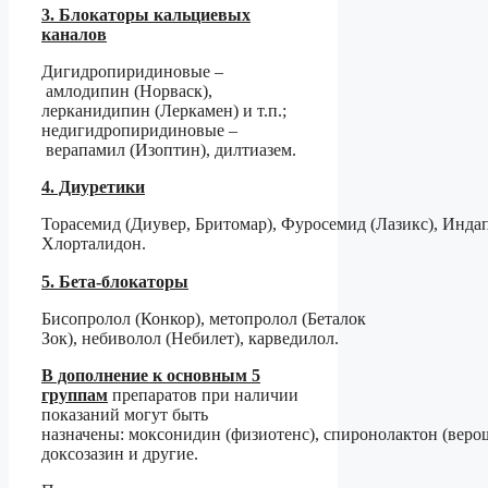
3. Блокаторы кальциевых
каналов
Дигидропиридиновые –
амлодипин (Норваск),
лерканидипин (Леркамен) и т.п.;
недигидропиридиновые –
верапамил (Изоптин), дилтиазем.
4. Диуретики
Торасемид (Диувер, Бритомар), Фуросемид (Лазикс), Инда
Хлорталидон.
5. Бета-блокаторы
⠀
Бисопролол (Конкор), метопролол (Беталок
Зок), небиволол (Небилет), карведилол.
В дополнение к основным 5
группам
препаратов при наличии
показаний могут быть
назначены: моксонидин (физиотенс), спиронолактон (веро
доксозазин и другие.