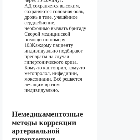
через 15-20минут:
АД сохраняется высоким,
сохраняются головная боль,
дрожь в теле, учащённое
сердцебиение,
необходимо вызвать бригаду
Скорой медицинской
помощи по номеру
103Каждому пациенту
индивидуально подбирают
препараты на случай
гипертонического криза.
Кому-то каптоприл, кому-то
метопролол, нифедипин,
моксонидин. Всё решается
лечащим врачом
индивидуально.
Немедикаментозные
методы коррекции
артериальной
гипертензии