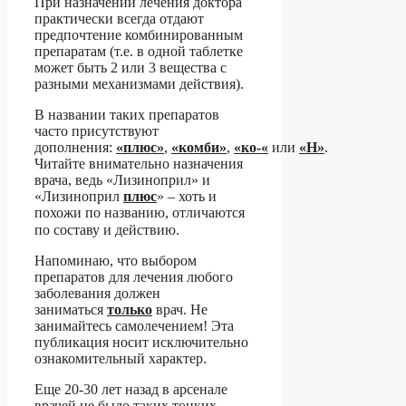
При назначении лечения доктора
практически всегда отдают
предпочтение комбинированным
препаратам (т.е. в одной таблетке
может быть 2 или 3 вещества с
разными механизмами действия).
В названии таких препаратов
часто присутствуют
дополнения:
«плюс»
,
«комби»
,
«ко-«
или
«Н»
.
Читайте внимательно назначения
врача, ведь «Лизиноприл» и
«Лизиноприл
плюс
» – хоть и
похожи по названию, отличаются
по составу и действию.⠀
Напоминаю, что выбором
препаратов для лечения любого
заболевания должен
заниматься
только
врач. Не
занимайтесь самолечением! Эта
публикация носит исключительно
ознакомительный характер.
Еще 20-30 лет назад в арсенале
врачей не было таких тонких