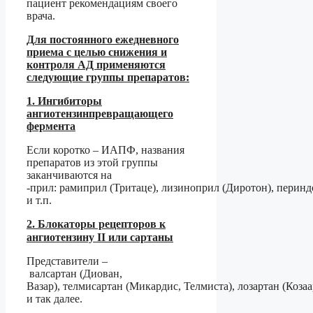
пациент рекомендациям своего
врача.
Для постоянного ежедневного
приема с целью снижения и
контроля АД применяются
следующие группы препаратов:
1. Ингибиторы
ангиотензинпревращающего
фермента
Если коротко – ИАПФ, названия
препаратов из этой группы
заканчиваются на
-прил: рамиприл (Тритаце), лизиноприл (Диротон), перин
и т.п.
2. Блокаторы рецепторов к
ангиотензину II или сартаны
⠀
Представители –
валсартан (Диован,
Вазар), телмисартан (Микардис, Телмиста), лозартан (Козаа
и так далее.