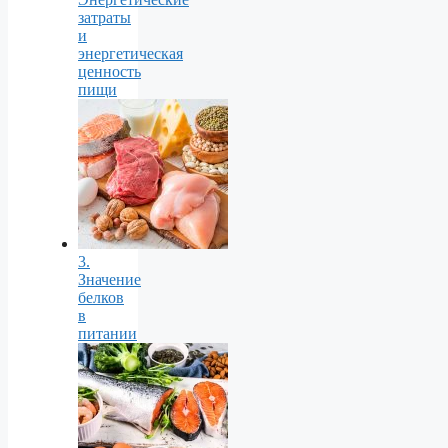
затраты
и
энергетическая
ценность
пищи
3.
Значение
белков
в
питании