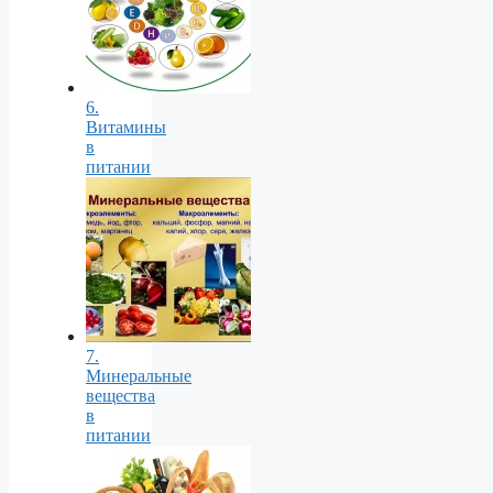
6.
Витамины
в
питании
7.
Минеральные
вещества
в
питании