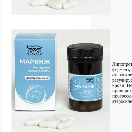
Липопрот
фермент,
атероскл
регулиру
крови. Н
приводит
прогресс
атероскле