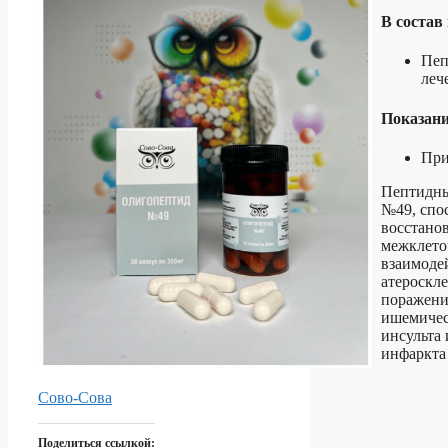
В состав
Пеп
леч
Показани
При
Пептидны
№49, спо
восстано
межклет
взаимоде
атероскл
поражени
ишемичес
инсульта 
инфаркта
Сово-Сова
Поделиться ссылкой: