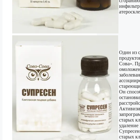
сгоранию
инфильт
атероскл
Один из 
продукто
Сова». П
омоложен
заболеван
ассоциир
стареющи
Он спосо
остановк
расстройс
Активизи
запрогра
старых кл
удаление
Супресен
старых кл