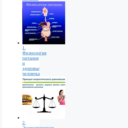
1.
Физиология
питания
и
здоровье
человека
2.
Энергетические