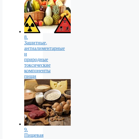
8.
Защитные,
антиалиментарные
и
природные
токсические
компоненты
пищи
9.
Пищевая