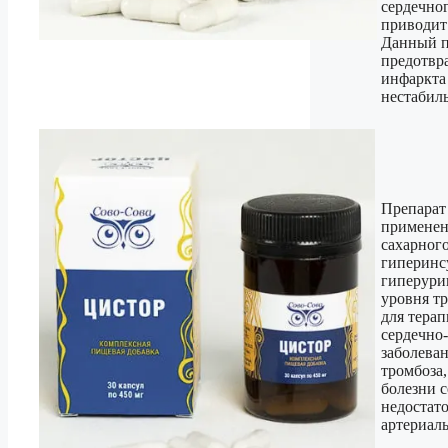
сердечног
приводит 
Данный п
предотвр
инфаркта 
нестабил
Препарат
применен
сахарного
гиперинс
гиперури
уровня тр
для тера
сердечно
заболева
тромбоза
болезни с
недостат
артериал