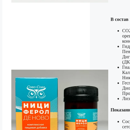
В состав
СО2
оре
кон
Гид
Пен
Диг
(ДК
Гиа
Кал
Ник
Гес
Дио
Про
Лиз
Показани
Сос
сет