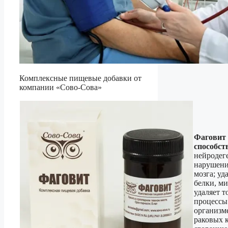
Комплексные пищевые добавки от
компании «Сово-Сова»
Фаговит
способст
нейродег
нарушени
мозга; уд
белки, м
удаляет т
процессы
организме
раковых к