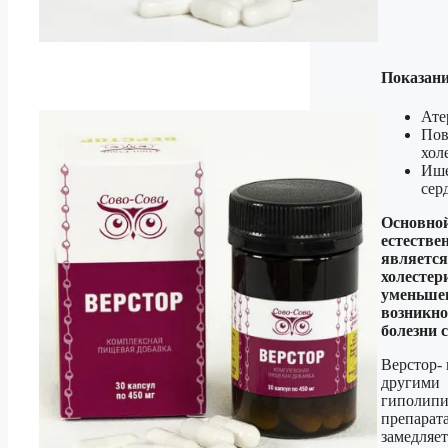
Показани
Ате
По
хол
Ише
сер
Основной
естестве
является
холесте
уменьше
возникн
болезни 
Верстор-
другими
гиполип
препарат
замедляе