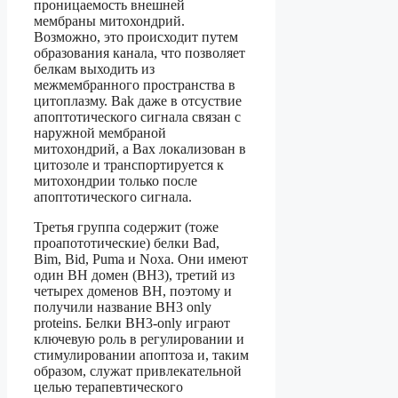
проницаемость внешней
мембраны митохондрий.
Возможно, это происходит путем
образования канала, что позволяет
белкам выходить из
межмембранного пространства в
цитоплазму. Bak даже в отсуствие
апоптотического сигнала связан с
наружной мембраной
митохондрий, а Bах локализован в
цитозоле и транспортируется к
митохондрии только после
апоптотического сигнала.
Третья группа содержит (тоже
проапототические) белки Bad,
Bim, Bid, Puma и Noxa. Они имеют
один BH домен (BH3), третий из
четырех доменов BH, поэтому и
получили название BH3 only
proteins. Белки BH3-only играют
ключевую роль в регулировании и
стимулировании апоптоза и, таким
образом, служат привлекательной
целью терапевтического