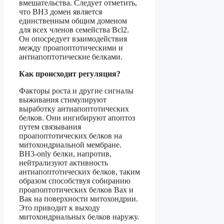
вмешательства. Следует отметить,
что BH3 домен является
единственным общим доменом
для всех членов семейства Bcl2.
Он опосредует взаимодействия
между проапоптотическими и
антиапоптотические белками.
Как происходит регуляция?
Факторы роста и другие сигналы
выживания стимулируют
выработку антиапоптотических
белков. Они ингибируют апоптоз
путем связывания
проапоптотических белков на
митохондриальной мембране.
BH3-only белки, напротив,
нейтрализуют активность
антиапоптотических белков, таким
образом способствуя собиранию
проапоптотических белков Вах и
Вак на поверхности митохондрии.
Это приводит к выходу
митохондриальных белков наружу.