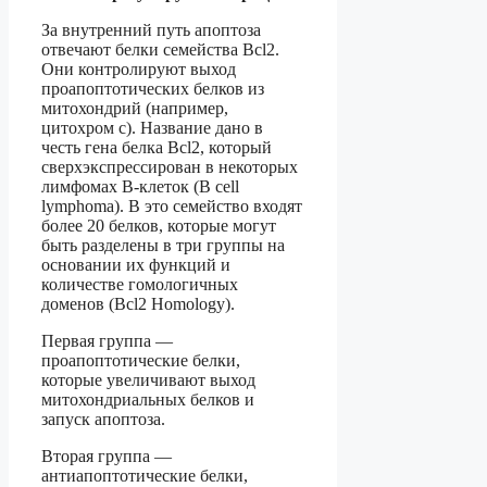
За внутренний путь апоптоза
отвечают белки семейства Bcl2.
Они контролируют выход
проапоптотических белков из
митохондрий (например,
цитохром c). Название дано в
честь гена белка Bcl2, который
сверхэкспрессирован в некоторых
лимфомах В-клеток (B cell
lymphoma). В это семейство входят
более 20 белков, которые могут
быть разделены в три группы на
основании их функций и
количестве гомологичных
доменов (Bcl2 Homology).
Первая группа —
проапоптотические белки,
которые увеличивают выход
митохондриальных белков и
запуск апоптоза.
Вторая группа —
антиапоптотические белки,