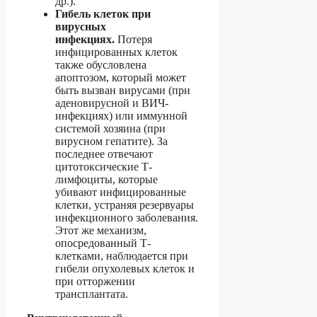
др.).
Гибель клеток при
вирусных
инфекциях.
Потеря
инфицированных клеток
также обусловлена
апоптозом, который может
быть вызван вирусами (при
аденовирусной и ВИЧ-
инфекциях) или иммунной
системой хозяина (при
вирусном гепатите). За
последнее отвечают
цитотоксические Т-
лимфоциты, которые
убивают инфицированные
клетки, устраняя резервуары
инфекционного заболевания.
Этот же механизм,
опосредованный Т-
клетками, наблюдается при
гибели опухолевых клеток и
при отторжении
трансплантата.