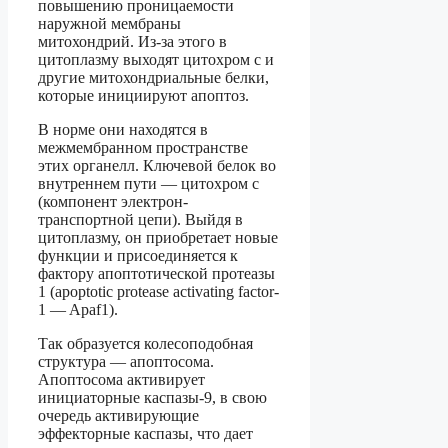
повышению проницаемости
наружной мембраны
митохондрий. Из-за этого в
цитоплазму выходят цитохром c и
другие митохондриальные белки,
которые инициируют апоптоз.
В норме они находятся в
межмембранном пространстве
этих органелл. Ключевой белок во
внутреннем пути — цитохром с
(компонент электрон-
транспортной цепи). Выйдя в
цитоплазму, он приобретает новые
функции и присоединяется к
фактору апоптотической протеазы
1 (apoptotic protease activating factor-
1 — Apaf1).
Так образуется колесоподобная
структура — апоптосома.
Апоптосома активирует
инициаторные каспазы-9, в свою
очередь активирующие
эффекторные каспазы, что дает