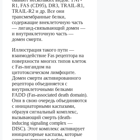
R1, FAS (CD95), DR3, TRAIL-R1,
TRAIL-R2 и др. Все они
трансмембранные белки,
содержащие внеклеточную часть
— лиганд-связывающий домен —
и внутриклеточную часть —
домен смерти.
Иллюстрация такого пути —
взаимодействие Fas рецептора на
поверхности многих типов клеток
с Fas-лигандом на
цитотоксическом лимфоците.
Домен смерти активированного
рецептора объединяется с
внутриклеточными белками
FADD (Fas-associated death domain).
Они в свою очередь объединяются
с инициаторными каспазами,
образуя сигнальный комплекс,
вызывающий смерть (death-
inducing signaling complex —
DISC). Этот комплекс активирует
инициаторные каспазы, которые
затем включают в работу