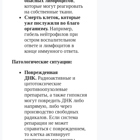
опасных лимфоцитов
,
которые могут реагировать
на собственные ткани.
Смерть клеток, которые
уже послужили во благо
организму.
Например,
гибель нейтрофилов при
остром воспалительном
ответе и лимфоцитов в
конце иммунного ответа.
Патологические ситуации:
Поврежденная
ДНК.
Радиоактивные и
цитотоксические
противоопухолевые
препараты, а также гипоксия
могут повредить ДНК либо
напрямую, либо через
производство свободных
радикалов. Если система
репарации не может
справиться с повреждением,
то клетка активирует
внутренние механизмы,