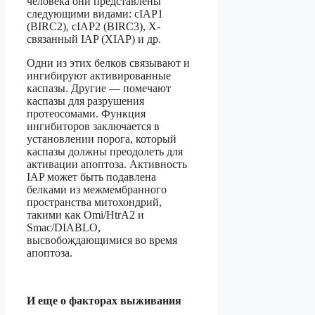
человека они представлены
следующими видами: cIAP1
(BIRC2), cIAP2 (BIRC3), X-
связанный IAP (XIAP) и др.
Одни из этих белков связывают и
ингибируют активированные
каспазы. Другие — помечают
каспазы для разрушения
протеосомами. Функция
ингибиторов заключается в
установлении порога, который
каспазы должны преодолеть для
активации апоптоза. Активность
IAP может быть подавлена
белками из межмембранного
пространства митохондрий,
такими как Omi/HtrA2 и
Smac/DIABLO,
высвобождающимися во время
апоптоза.
И еще о факторах выживания