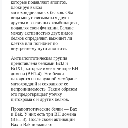
которые подавляют апоптоз,
блокируя выход
митохондриальных белков. Оба
вида могут связываться друг с
другом в различных комбинациях,
подавляя свои функции. Баланс
между активностью двух видов
белков определяет, выживет ли
клетка или погибнет по
внутреннему пути апоптоза.
Антиапоптотическая группа
представлена белками Bcl2 и
BclXL, которые имеют четыре BH
домена (BH1-4). Эти белки
находятся на наружной мембране
митохондрий и сохраняют ее
непроницаемость. Таким образом
это предотвращает утечку
цитохрома c и других белков.
Проапоптотические белки — Bax
и Bak. У них есть три BH домена
(BH1-3). После своей активации
Bax и Bak повышают