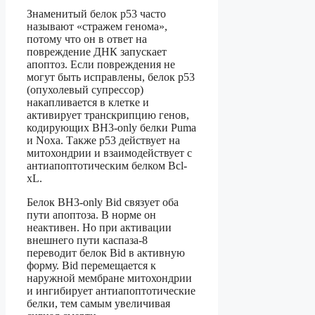
Знаменитый белок р53 часто
называют «стражем генома»,
потому что он в ответ на
повреждение ДНК запускает
апоптоз. Если повреждения не
могут быть исправлены, белок р53
(опухолевый супрессор)
накапливается в клетке и
активирует транскрипцию генов,
кодирующих BH3-only белки Puma
и Noxa. Также p53 действует на
митохондрии и взаимодействует с
антиапоптотическим белком Bcl-
xL.
Белок ВН3-only Bid связует оба
пути апоптоза. В норме он
неактивен. Но при активации
внешнего пути каспаза-8
переводит белок Bid в активную
форму. Bid перемещается к
наружной мембране митохондрии
и ингибирует антиапоптотические
белки, тем самым увеличивая