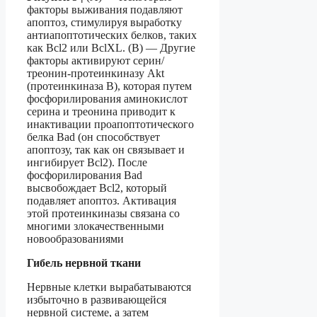
факторы выживания подавляют
апоптоз, стимулируя выработку
антиапоптотических белков, таких
как Bcl2 или BclXL. (В) — Другие
факторы активируют серин/
треонин-протеинкиназу Akt
(протеинкиназа B), которая путем
фосфорилирования аминокислот
серина и треонина приводит к
инактивации проапоптотического
белка Bad (он способствует
апоптозу, так как он связывает и
ингибирует Bcl2). После
фосфорилирования Bad
высвобождает Bcl2, который
подавляет апоптоз. Активация
этой протеинкиназы связана со
многими злокачественными
новообразованиями
Гибель нервной ткани
Нервные клетки вырабатываются
избыточно в развивающейся
нервной системе, а затем