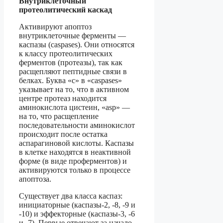
Внутриклеточный
протеолитический каскад
Активируют апоптоз
внутриклеточные ферменты —
каспазы (caspases). Они относятся
к классу протеолитических
ферментов (протеазы), так как
расщепляют пептидные связи в
белках. Буква «с» в «caspases»
указывает на то, что в активном
центре протеаз находится
аминокислота цистеин, «asp» —
на то, что расщепление
последовательности аминокислот
происходит после остатка
аспарагиновой кислоты. Каспазы
в клетке находятся в неактивной
форме (в виде проферментов) и
активируются только в процессе
апоптоза.
Существует два класса каспаз:
инициаторные (каспазы-2, -8, -9 и
-10) и эффекторные (каспазы-3, -6
и -7). Первые отвечают за начало