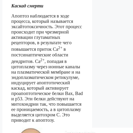
Каскад смерти
Апоптоз наблюдается в ходе
процесса, который называется
эксайтотоксичность. Этот процесс
происходит при чрезмерной
активации глутаматных
рецепторов, в результате чего
2+
повышается приток Ca
в
постсинаптические области
2+
дендритов. Са
, попадая в
цитоплазму через ионные каналы
на плазматической мембране и на
эндоплазматическом ретикулуме,
индуцирует апоптотический
каскад, который активирует
проапоптотическое белки Bax, Bad
и p53. Эти белки действуют на
митохондрии так, что повышается
ее проницаемость, а в цитоплазму
выделяется цитохром С. Это
приводит к апоптозу.