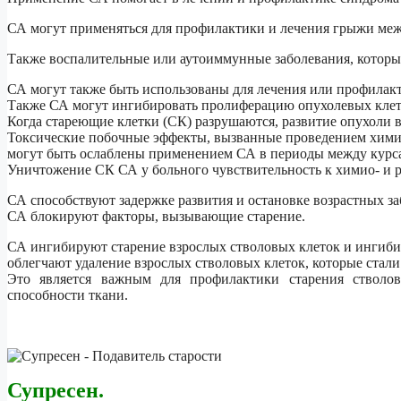
СА могут применяться для профилактики и лечения грыжи ме
Также воспалительные или аутоиммунные заболевания, котор
СА могут также быть использованы для лечения или профилак
Также СА могут ингибировать пролиферацию опухолевых клет
Когда стареющие клетки (СК) разрушаются, развитие опухоли в
Токсические побочные эффекты, вызванные проведением химио
могут быть ослаблены применением СА в периоды между курс
Уничтожение СК СА у больного чувствительность к химио- и р
СА способствуют задержке развития и остановке возрастных за
СА блокируют факторы, вызывающие старение.
СА ингибируют старение взрослых стволовых клеток и ингиби
облегчают удаление взрослых стволовых клеток, которые стал
Это является важным для профилактики старения стволов
способности ткани.
Супресен.