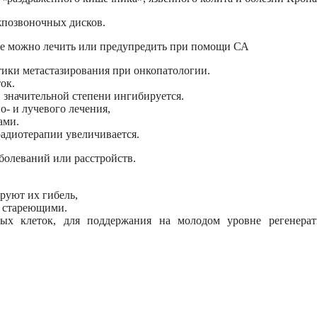
жпозвоночных дисков.
ые можно лечить или предупредить при помощи СА
тики метастазирования при онкопатологии.
ок.
 значительной степени ингибируется.
- и лучевого лечения,
ами.
адиотерапии увеличивается.
болеваний или расстройств.
руют их гибель,
и стареющими.
ых клеток, для поддержания на молодом уровне регенера