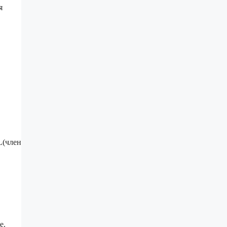
я
L(член
е.