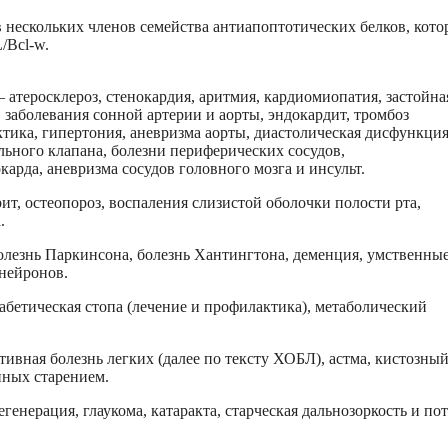
 нескольких членов семейства антиапоптотических белков, кото
/Bcl-w.
 атеросклероз, стенокардия, аритмия, кардиомиопатия, застойна
 заболевания сонной артерии и аорты, эндокардит, тромбоз
ктика, гипертония, аневризма аорты, диастолическая дисфункци
льного клапана, болезни периферических сосудов,
арда, аневризма сосудов головного мозга и инсульт.
ит, остеопороз, воспаления слизистой оболочки полости рта,
.
олезнь Паркинсона, болезнь Хантингтона, деменция, умственны
нейронов.
иабетическая стопа (лечение и профилактика), метаболический
тивная болезнь легких (далее по тексту ХОБЛ), астма, кистозны
нных старением.
егенерация, глаукома, катаракта, старческая дальнозоркость и по