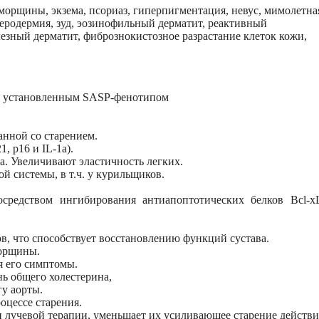
морщины, экзема, псориаз, гиперпигментация, невус, мимолетна
геродермия, зуд, эозинофильный дерматит, реактивный
зный дерматит, фибрознокистозное разрастание клеток кожи,
 с установленным SASP-фенотипом
анной со старением.
, р16 и IL-1a).
. Увеличивают эластичность легких.
 системы, в т.ч. у курильщиков.
едством ингибирования антиапоптотических белков Bcl-x
, что способствует восстановлению функций сустава.
морщины.
я его симптомы.
ь общего холестерина,
гу аорты.
оцессе старения.
 лучевой терапии, уменьшает их усиливающее старение действи