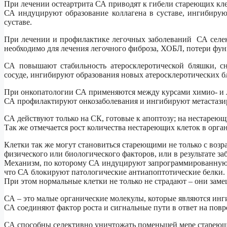
При лечении остеартрита СА приводят к гибели стареющих кле
СА индуцируют образование коллагена в суставе, ингибирую
суставе.
При лечении и профилактике легочных заболеваний СА селе
необходимо для лечения легочного фиброза, ХОБЛ, потери функ
СА повышают стабильность атеросклеротической бляшки, с
сосуде, ингибируют образования новых атеросклеротических б
При онкопатологии СА применяются между курсами химио- и 
СА профилактируют онкозаболевания и ингибируют метастази
СА действуют только на СК, готовые к апоптозу; на нестареющ
Так же отмечается рост количества нестареющих клеток в орган
Клетки так же могут становиться стареющими не только с возра
физического или биологического факторов, или в результате за
Механизм, по которому СА индуцируют запрограммированную к
что СА блокируют патологические антиапоптотические белки.
При этом нормальные клетки не только не страдают – они зам
СА – это малые органические молекулы, которые являются инг
СА соединяют фактор роста и сигнальные пути в ответ на по
СА способны селективно уничтожать поменьшей мере стареющие