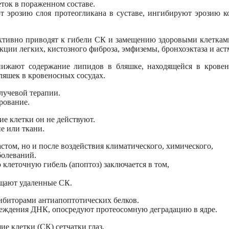
ток в пораженном составе.
т эрозию слоя протеогликана в суставе, ингибируют эрозию к
ктивно приводят к гибели СК и замещению здоровыми клеткам
ции легких, кистозного фиброза, эмфиземы, бронхоэктаза и аст
нижают содержание липидов в бляшке, находящейся в крове
ляшек в кровеносных сосудах.
лучевой терапии.
рование.
ие клетки он не действуют.
е или ткани.
стом, но и после воздействия климатического, химического,
болеваний.
леточную гибель (апоптоз) заключается в том,
ещают удаленные СК.
ибиторами антиапоптотических белков.
вреждения ДНК, опосредуют протеосомную деградацию в ядре.
 клетки (СК) сетчатки глаз,