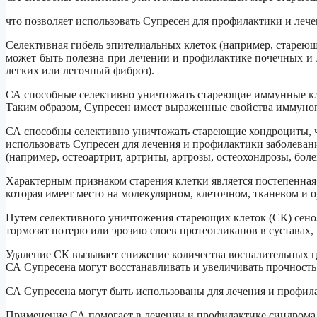
что позволяет использовать Супресен для профилактики и лече
Селективная гибель эпителиальных клеток (например, стареющ
может быть полезна при лечении и профилактике почечных и л
легких или легочный фиброз).
СА способные селективно уничтожать стареющие иммунные кл
Таким образом, Супресен имеет выраженные свойства иммуноп
СА способны селективно уничтожать стареющие хондроциты, 
использовать Супресен для лечения и профилактики заболеван
(например, остеоартрит, артриты, артрозы, остеохондрозы, бол
Характерным признаком старения клетки является постепенная
которая имеет место на молекулярном, клеточном, тканевом и 
Путем селективного уничтожения стареющих клеток (СК) сено
тормозят потерю или эрозию слоев протеогликанов в суставах,
Удаление СК вызывает снижение количества воспалительных ци
СА Супресена могут восстанавливать и увеличивать прочность 
СА Супресена могут быть использованы для лечения и профила
Применение СА помогает в лечении и профилактике синдрома 