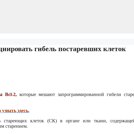
циировать гибель постаревших клеток
 Bcl-2,
которые мешают запрограммированной гибели стар
узнать здесь.
 стареющих клеток (СК) в органе или ткани, содержаще
ым старением.