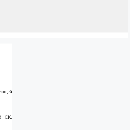
еющей
й СК,