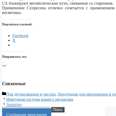
СА блокируют метаболические пути, связанные со старением.
Применение Супресена отлично сочетается с применением 
косметики.
Поделиться ссылкой:
Facebook
X
Понравилось это:
Загрузка…
Связанные
Рубрики
Для детоксикации и чистки
,
Продукция для омоложения и о
Иммунная система нашего организма
Апоптоз
Искать:
Поиск
Cообщение менеджеру