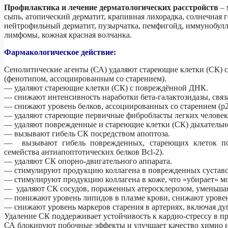
Профилактика и лечение дерматологических расстройств
– 
сыпь, атопический дерматит, крапивная лихорадка, солнечная 
нейтрофильный дерматит, пузырчатка, пемфигойд, иммунобулле
лимфомы, кожная красная волчанка.
Фармакологическое действие:
Сенолитические агенты (СА) удаляют стареющие клетки (СК)
(фенотипом, ассоциированным со старением).
— удаляют стареющие клетки (СК) с повреждённой ДНК.
— снижают интенсивность наработки бета-галактозидазы, связ
— снижают уровень белков, ассоциированных со старением (р21
— удаляют стареющие первичные фибробласты легких человека
— удаляют поврежденные и стареющие клетки (СК) дыхательной
— вызывают гибель СК посредством апоптоза.
— вызывают гибель поврежденных, стареющих клеток поср
семейства антиапоптотических белков Bcl-2).
— удаляют СК опорно-двигательного аппарата.
— стимулируют продукцию коллагена в поврежденных суставов
— стимулируют продукцию коллагена в коже, что «убирает» 
— удаляют СК сосудов, пораженных атеросклерозом, уменьша
— понижают уровень липидов в плазме крови, снижают уровен
— снижают уровень маркеров старения в артериях, включая ду
Удаление СК поддерживает устойчивость к кардио-стрессу в пр
СА блокируют побочные эффекты и улучшает качество химио и