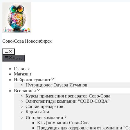
Перейти
к
содержимому
Сово-Сова Новосибирск
Меню
Меню
Главная
Магазин
Нейроконсультант
Нутрициолог Эдуард Игумнов
Все записи
Курсы применения препаратов Сово-Сова
Олигопептиды компании “СОВО-СОВА”
Состав препаратов
Карта сайта
История компании
КПД компании Сово-Сова
Продукция для оздоровления от компании “С