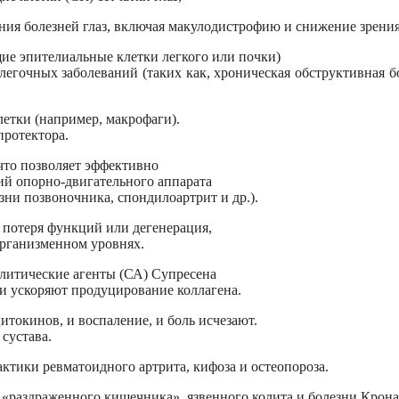
ния болезней глаз, включая макулодистрофию и снижение зрения
ие эпителиальные клетки легкого или почки)
егочных заболеваний (таких как, хроническая обструктивная б
етки (например, макрофаги).
ротектора.
что позволяет эффективно
ий опорно-двигательного аппарата
езни позвоночника, спондилоартрит и др.).
 потеря функций или дегенерация,
организменном уровнях.
литические агенты (СА) Супресена
 и ускоряют продуцирование коллагена.
токинов, и воспаление, и боль исчезают.
сустава.
ктики ревматоидного артрита, кифоза и остеопороза.
«раздраженного кишечника», язвенного колита и болезни Крона