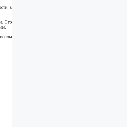
ости в
и. Это
мы.
носном