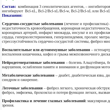
Состав:
комбинация 3 сенолитических агентов, – ингибиторов
ингибируют Bcl-xL, Bcl-2/Bcl-xL/Bcl-w, Bcl-2/Bcl-xL или Bcl-xL
Показания:
Сердечно-сосудистые заболевания
(лечение и профилактика) –
недостаточность кровообращения, коронарная недостаточность,
коронарных артерий, инфаркт миокарда, инсульт и их профила
сердца, гиперхолестеринемия, гиперлипидемия, пролапс митра
стрессоустойчивость сердечно-сосудистой системы, фиброз миок
Воспалительные или аутоиммунные заболевания
– остеоартр
воспаления кишечника, кифоз и грыжа межпозвоночного диска
Нейродегенеративные заболевания
– болезнь Альцгеймера, б
нарушения, ослабления памяти и внимания и дисфункция мото
Метаболические заболевания
– диабет, диабетическая язва, д
синдром и ожирение.
Легочные заболевания
– фиброз легкого, хроническая обструк
фиброз, эмфизема, брохоэктаз и потеря функции легких, вызва
Профилактика и лечение глазных заболеваний
: макулярная д
зрения.