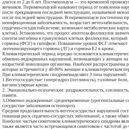
длится от 2 до 6 лет. Постменопауза — это временной промеж
яичников. Перименопаузой называют период от появления нар
после прекращения последней менструации, называемой менопа
после последней менструации. В перименопаузе постепенно п
неинфекционная заболеваемость, возрастает метеолабильность,
сердечно-сосудистойсистеме, возникают метаболические наруше
клеток). Установлено, что процесс апоптоза фолликулов значит
синтеза ингибина в гранулезных клетках фолликулов, которы
гормона (ФСГ) в гипофизе. Повышение уровня ФСГ отмечают 
лютеинизирующего гормона (ЛГ) и гормона Е2 в крови.
Климактерический период нередко осложняется климактеричес
обменно-эндокринных нарушений, возникающих у женщин на 
возрастной инволюции организма. Наиболее распространены р
которые встречаются у 40-80% женщин в климактерическом пе
При климактерическом синдромевыделяют 3 типа нарушений:
1.Вегетососудистые: гипергидроз (потливость), головные боли
вагоинсулярные кризы.
2. Эмоционально-психические: раздражительность, сонливость,
памяти.
3.Обменно-эндокринные: средневременные (урогенитальные сим
сосудистые заболевания остеопороз).
Средняя продолжительность вегетососудистых нарушений состав
повышая риск сердечно-сосудистых заболеваний, а также обм
Наиболее частым симптомом климактерического синдрома являю
также является часто встречающимся симптомом с частотой д