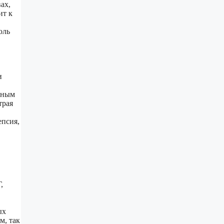
ах,
ит к
оль
и
тным
трая
епсия,
,
ых
м, так