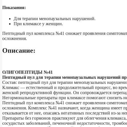
Показания:
Для терапии менопаузальных нарушений.
При климаксе у женщин.
Пептидный пул комплекса №41 снижает проявления симптомат
осложнения.
Описание:
ОЛИГОПЕПТИДЫ №41
Пептидный пул для терапии менопаузальных нарушений
пр
Состав: пептидный пул для терапии менопаузальных нарушени
Климакс — естественный и продолжительный процесс, во врем
женской репродуктивной функции. Он сопровождается перепад
Негормональные препараты при климаксе помогают снизить не
Пептидный пул комплекса №41 снижает проявления симптомат
осложнения. Комплекс №41 назначают, когда женщина имеет п
отказывается от нее, опасаясь негативных последствий из-за н
Препараты без гормонов практикуют для облегчения климакса, 
сосудистых заболеваний, печеночной недостаточности, тромбо