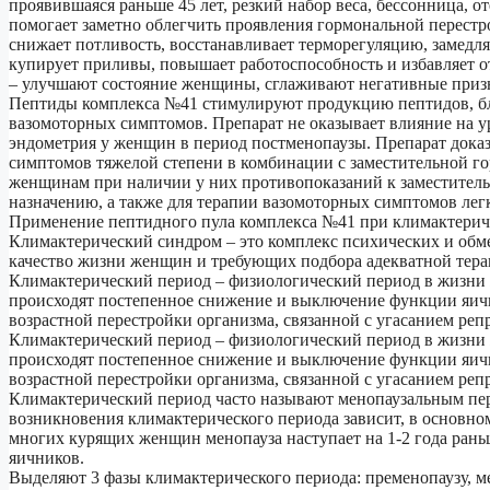
проявившаяся раньше 45 лет, резкий набор веса, бессонница, о
помогает заметно облегчить проявления гормональной перест
снижает потливость, восстанавливает терморегуляцию, замедля
купирует приливы, повышает работоспособность и избавляет 
– улучшают состояние женщины, сглаживают негативные приз
Пептиды комплекса №41 стимулируют продукцию пептидов, б
вазомоторных симптомов. Препарат не оказывает влияние на у
эндометрия у женщин в период постменопаузы. Препарат дока
симптомов тяжелой степени в комбинации с заместительной го
женщинам при наличии у них противопоказаний к заместитель
назначению, а также для терапии вазомоторных симптомов легк
Применение пептидного пула комплекса №41 при климактериче
Климактерический синдром – это комплекс психических и об
качество жизни женщин и требующих подбора адекватной тера
Климактерический период – физиологический период в жизни 
происходят постепенное снижение и выключение функции яичн
возрастной перестройки организма, связанной с угасанием реп
Климактерический период – физиологический период в жизни 
происходят постепенное снижение и выключение функции яичн
возрастной перестройки организма, связанной с угасанием реп
Климактерический период часто называют менопаузальным перех
возникновения климактерического периода зависит, в основном
многих курящих женщин менопауза наступает на 1-2 года рань
яичников.
Выделяют 3 фазы климактерического периода: пременопаузу, ме