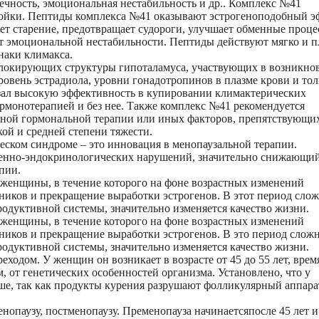
течность, эмоциональная нестабильность и др.. Комплекс №41
ройки. Пептиды комплекса №41 оказывают эстрогеноподобный э
ет старение, предотвращает судороги, улучшает обменные проце
от эмоциональной нестабильности. Пептиды действуют мягко и 
наки климакса.
локирующих структуры гипоталамуса, участвующих в возникно
ровень эстрадиола, уровни гонадотропинов в плазме крови и то
зал высокую эффективность в купировании климактерических
рмонотерапией и без нее. Также комплекс №41 рекомендуется
ной гормональной терапии или иных факторов, препятствующих
ой и средней степени тяжести.
ском синдроме – это инновация в менопаузальной терапии.
менно-эндокринологических нарушений, значительно снижающи
пии.
женщины, в течение которого на фоне возрастных изменений
иков и прекращение выработки эстрогенов. В этот период сло
родуктивной системы, значительно изменяется качество жизни.
женщины, в течение которого на фоне возрастных изменений
иков и прекращение выработки эстрогенов. В это период слож
родуктивной системы, значительно изменяется качество жизни.
одом. У женщин он возникает в возрасте от 45 до 55 лет, врем
, от генетических особенностей организма. Установлено, что у
ше, так как продукты курения разрушают фолликулярный аппара
нопаузу, постменопаузу. Пременопауза начинаетсяпосле 45 лет и