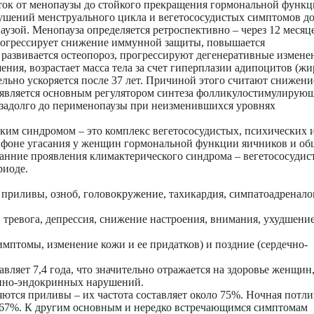
уток от менопаузы до стойкого прекращения гормональной функ
ушений менструального цикла и вегетососудистых симптомов до
узой. Менопауза определяется ретроспективно – через 12 месяц
рогрессирует снижение иммунной защиты, повышается
 развивается остеопороз, прогрессируют дегенеративные измене
ния, возрастает масса тела за счет гиперплазии адипоцитов (ж
ельно ускоряется после 37 лет. Причиной этого считают снижени
й является основным регулятором синтеза фолликулостимулирую
задолго до перименопаузы при неизменившихся уровнях
ким синдромом – это комплекс вегетососудистых, психических 
фоне угасания у женщин гормональной функции яичников и об
анние проявления климактерического синдрома – вегетососудис
риоде.
, приливы, озноб, головокружение, тахикардия, симпатоадренало
 тревога, депрессия, снижение настроения, внимания, ухудшени
птомы, изменение кожи и ее придатков) и поздние (сердечно-
ляет 7,4 года, что значительно отражается на здоровье женщин
енно-эндокринных нарушений.
тся приливы – их частота составляет около 75%. Ночная потли
о 67%. К другим основным и нередко встречающимся симптомам