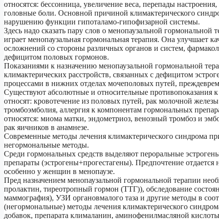
относятся: бессонница, увеличение веса, перепады настроения,
головные боли. Основной причиной климактерического синдро
нарушению функции гипоталамо-гипофизарной системы.
Здесь надо сказать пару слов о менопаузальной гормональной 
играет менопаузальная гормональная терапия. Она улучшает к
осложнений со стороны различных органов и систем, фармако
дефицитом половых гормонов.
Показаниями к назначению менопаузальной гормональной тера
климактерических расстройств, связанных с дефицитом эстрог
процессами в нижних отделах мочеполовых путей, преждевреме
Существуют абсолютные и относительные противопоказания к
относят: кровотечение из половых путей, рак молочной железы 
тромбоэмболия, аллергия к компонентам гормональных препар
относятся: миома матки, эндометриоз, венозный тромбоз и эмб
рак яичников в анамнезе.
Современные методы лечения климактерического синдрома прин
негормональные методы.
Среди гормональных средств выделяют пероральные эстрогены
препараты (эстрогены+прогестагены). Предпочтение отдается
особенно у женщин в менопаузе.
Пред назначением менопаузальной гормональной терапии необх
пролактин, тиреотропный гормон (ТТГ)), обследование состоя
маммография), УЗИ органовмалого таза и другие методы в соо
(негормональные) методы лечения климактерического синдром
добавок, препарата клималанин, аминофенилмасляной кислоты,