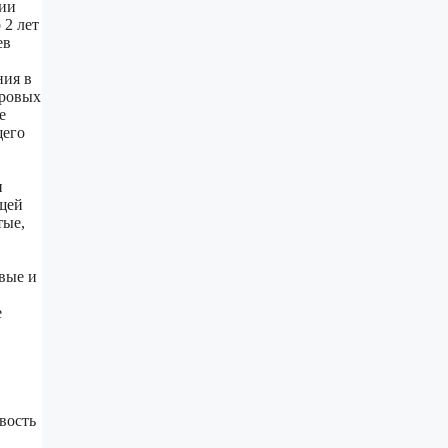
ции
 2 лет
ев
ния в
ировых
е
щего
и
щей
тые,
вые и
е
,
вость