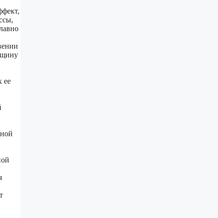
ффект,
ссы,
плавно
вении
лщину
 ее
й
жной
ной
я
т