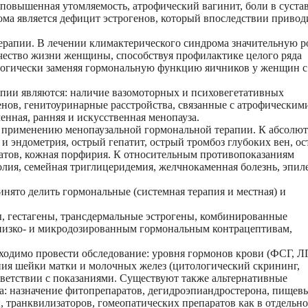
 повышенная утомляемость, атрофический вагинит, боли в сустав
ма является дефицит эстрогенов, который впоследствии привод
терапии. В лечении климактерического синдрома значительную р
ачество жизни женщины, способствуя профилактике целого ряда
логически заменяя гормональную функцию яичников у женщин с
пии являются: наличие вазомоторных и психовегетативных
енов, генитоуринарные расстройства, связанные с атрофическим
нная, ранняя и искусственная менопауза.
 применению менопаузальной гормональной терапии. К абсолю
и эндометрия, острый гепатит, острый тромбоз глубоких вен, ос
атов, кожная порфирия. К относительным противопоказаниям
олия, семейная триглицеридемия, желчнокаменная болезнь, эпил
ято делить гормональные (системная терапия и местная) и
, гестагены, трансдермальные эстрогены, комбинированные
 низко- и микродозированным гормональным контрацептивам,
одимо провести обследование: уровня гормонов крови (ФСГ, ЛГ
ния шейки матки и молочных желез (цитологический скрининг,
тветствии с показаниями. Существуют также альтернативные
а: назначение фитопрепаратов, дегидроэпиандростерона, пищев
 транквилизаторов, гомеопатических препаратов как в отдельно