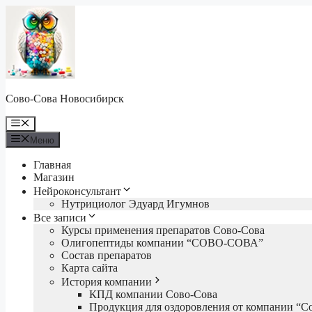
Перейти
к
содержимому
Сово-Сова Новосибирск
Меню
Меню
Главная
Магазин
Нейроконсультант
Нутрициолог Эдуард Игумнов
Все записи
Курсы применения препаратов Сово-Сова
Олигопептиды компании “СОВО-СОВА”
Состав препаратов
Карта сайта
История компании
КПД компании Сово-Сова
Продукция для оздоровления от компании “С