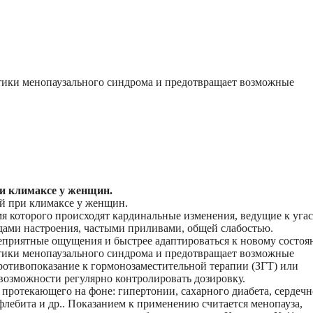
ики менопаузального синдрома и предотвращает возможные
и климаксе у женщин.
й при климаксе у женщин.
я которого происходят кардинальные изменения, ведущие к уга
ами настроения, частыми приливами, общей слабостью.
приятные ощущения и быстрее адаптироваться к новому состоя
ики менопаузального синдрома и предотвращает возможные
ротивопоказание к гормонозаместительной терапии (ЗГТ) или
евозможности регулярно контролировать дозировку.
протекающего на фоне: гипертонии, сахарного диабета, сердечн
флебита и др.. Показанием к применению считается менопауза,