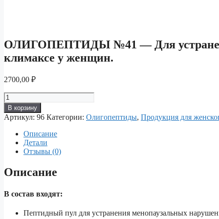
ОЛИГОПЕПТИДЫ №41 — Для устранени
климаксе у женщин.
2700,00
₽
Количество
товара
В корзину
ОЛИГОПЕПТИДЫ
Артикул:
96
Категории:
Олигопептиды
,
Продукция для женског
№41
—
Описание
Для
Детали
устранения
Отзывы (0)
менопаузальных
нарушений
Описание
при
климаксе
у
В состав входят:
женщин.
Пептидный пул для устранения менопаузальных нарушен