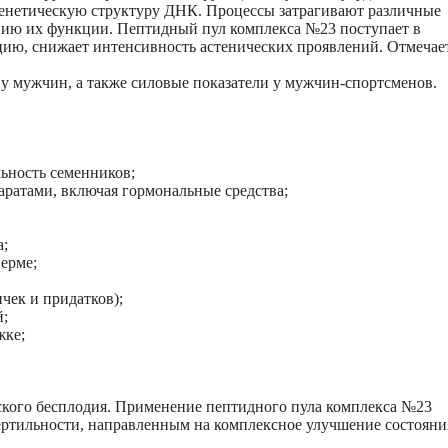
генетическую структуру ДНК. Процессы затрагивают различные
анию их функции. Пептидный пул комплекса №23 поступает в
цию, снижает интенсивность астенических проявлений. Отмечае
 мужчин, а также силовые показатели у мужчин-спортсменов.
льность семенников;
ратами, включая гормональные средства;
а;
ерме;
чек и придатков);
й;
жке;
ского бесплодия. Применение пептидного пула комплекса №23
ртильности, направленным на комплексное улучшение состояни