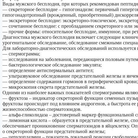
Виды мужского бесплодия, при которых рекомендован пептид
— секреторное бесплодие – гипогонадизм: первичный гиперг
гипогонадотропный (врожденный, приобретенный) дискорреля
— экскреторное бесплодие: экскреторно-токсическое, экскрет
— сочетанное бесплодие: с преобладанием секреторного или э
— прочие формы: относительное бесплодие, иммунное, при ре
Диагностика мужского бесплодия включает следующие клиниче
урогенитальное обследование, обследование смежными специа
Для лабораторно-диагностических обследований используется 
— спермограмма;
— исследования на заболевания, передающиеся половым путем
— бактериологическое обследование эякулята;
— определение антиспермальных антител;
— ультразвуковое обследование предстательной железы и яичек
— определение содержания гормонов в периферической крови;
— микроскопия секрета предстательной железы.
Одними из наиболее важных показателей спермограммы являю
— фруктоза – индикатор секреторной функции семенных пузыр
фруктозы происходит под влиянием андрогенов, а быстрота ее
жизнеспособностью сперматозоидов.
— альфа-гликолидаза – достоверный маркер функциональной с
— лимонная кислота – образуется в предстательной железе, сп
обеспечивает проникновение сперматозоидов в яйцеклетку. О
о секреторной функции предстательной железы;
— церулоплазмин – показатель локальной реакции свободнорад