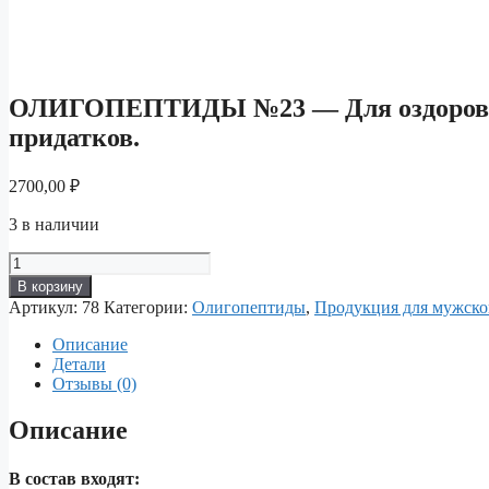
ОЛИГОПЕПТИДЫ №23 — Для оздоровлен
придатков.
2700,00
₽
3 в наличии
Количество
товара
В корзину
ОЛИГОПЕПТИДЫ
Артикул:
78
Категории:
Олигопептиды
,
Продукция для мужско
№23
—
Описание
Для
Детали
оздоровления
Отзывы (0)
и
улучшения
Описание
состояния
яичек
и
В состав входят: