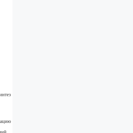
интез
мацию
ний