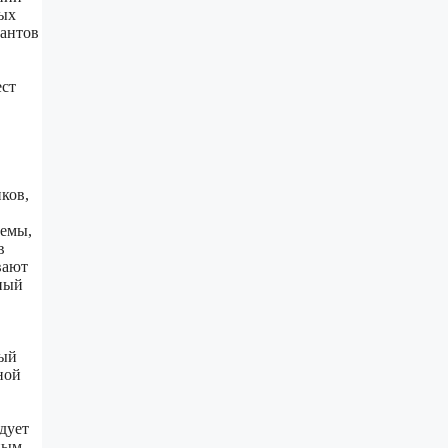
вых
дантов
ест
ков,
темы,
в
вают
ный
ный
ной
дует
ным