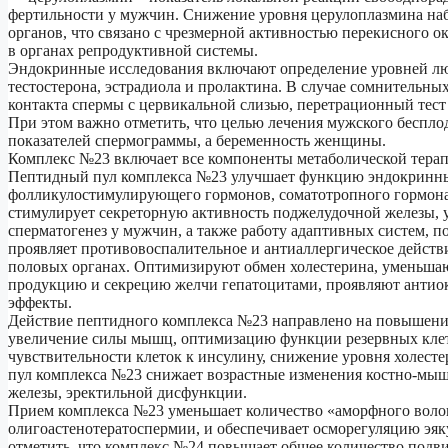
фертильности у мужчин. Снижение уровня церулоплазмина на
органов, что связано с чрезмерной активностью перекисного
в органах репродуктивной системы.
Эндокринные исследования включают определение уровней л
тестостерона, эстрадиола и пролактина. В случае сомнительны
контакта спермы с цервикальной слизью, перетрационный тест 
При этом важно отметить, что целью лечения мужского беспло
показателей спермограммы, а беременность женщины.
Комплекс №23 включает все компоненты метаболической тера
Пептидный пул комплекса №23 улучшает функцию эндокринны
фолликулостимулирующего гормонов, соматотропного гормона и
стимулирует секреторную активность поджелудочной железы, 
сперматогенез у мужчин, а также работу адаптивных систем,
проявляет противовоспалительное и антиаллергическое дейст
половых органах. Оптимизируют обмен холестерина, уменьшают
продукцию и секрецию желчи гепатоцитами, проявляют анти
эффекты.
Действие пептидного комплекса №23 направлено на повышени
увеличение силы мышц, оптимизацию функции резервных клет
чувствительности клеток к инсулину, снижение уровня холес
пул комплекса №23 снижает возрастные изменения костно-мыше
железы, эректильной дисфункции.
Прием комплекса №23 уменьшает количество «аморфного воло
олигоастенотератоспермии, и обеспечивает осморегуляцию эяку
отметить, что комплекс №24 повышает общее количество подв