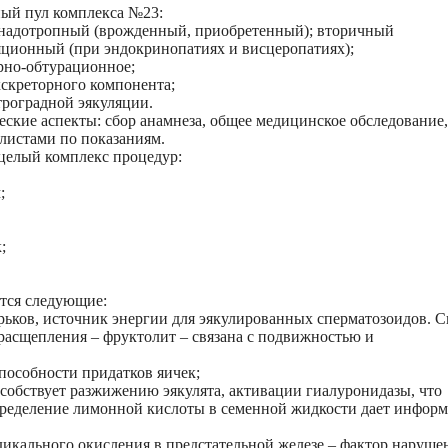
ный пул комплекса №23:
онадотропный (врожденный, приобретенный); вторичный
ционный (при эндокринопатиях и висцеропатиях);
орно-обтурационное;
кскреторного компонента;
троградной эякуляции.
ские аспекты: сбор анамнеза, общее медицинское обследование,
листами по показаниям.
целый комплекс процедур:
;
;
тся следующие:
ьков, источник энергии для эякулированных сперматозоидов. С
 расщепления – фруктолит – связана с подвижностью и
пособности придатков яичек;
особствует разжижению эякулята, активации гиалуронидазы, что
пределение лимонной кислоты в семенной жидкости дает инфор
икального окисления в предстательной железе – фактор наруше