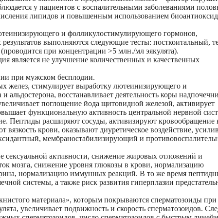
блюдается у пациентов с воспалительными заболеваниями поло
 окисления липидов и повышенным использованием биоантиокси
ютеинизирующего и фолликулостимулирующего гормонов,
х результатов выполняются следующие тесты: посткоитальный, т
(проводится при концентрации >5 млн./мл эякулята).
дия является не улучшение количественных и качественных
пии при мужском бесплодии.
х желез, стимулирует выработку лютеинизирующего и
 альдостерона, восстанавливает деятельность коры надпочечни
увеличивает поглощение йода щитовидной железой, активирует
 повышает функциональную активность центральной нервной сис
вие. Пептиды расширяют сосуды, активизируют кровообращение 
 вязкость крови, оказывают диуретическое воздействие, усили
оксидантный, мембраностабилизирующий и противовоспалитель
е сексуальной активности, снижение жировых отложений и
ок мозга, снижение уровня глюкозы в крови, нормализацию
терина, нормализацию иммунных реакций. В то же время пептид
чной системы, а также риск развития гиперплазии предстатель
книстого материала», которым покрываются сперматозоиды при
лята, увеличивает подвижность и скорость сперматозоидов. Сле
ижных сперматозоидов, число сперматозоидов с быстрым линей