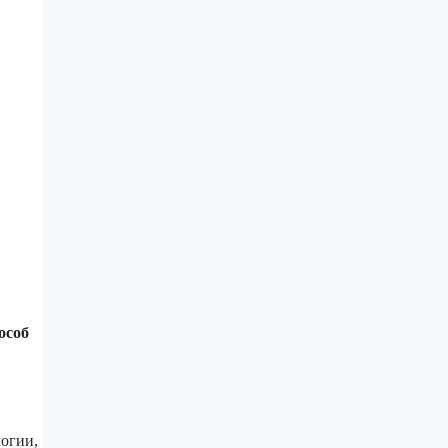
особ
огии,