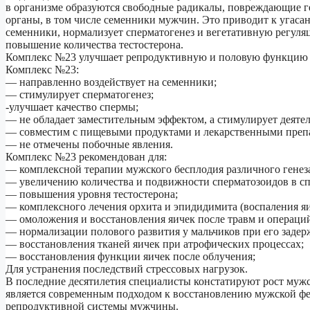
в организме образуются свободные радикалы, повреждающие 
органы, в том числе семенники мужчин. Это приводит к угас
семенники, нормализует сперматогенез и вегетативную регуля
повышение количества тестостерона.
Комплекс №23 улучшает репродуктивную и половую функцию у
Комплекс №23:
— направленно воздействует на семенники;
— стимулирует сперматогенез;
-улучшает качество спермы;
— не обладает заместительным эффектом, а стимулирует деяте
— совместим с пищевыми продуктами и лекарственными препа
— не отмечены побочные явления.
Комплекс №23 рекомендован для:
— комплексной терапии мужского бесплодия различного генез
— увеличению количества и подвижности сперматозоидов в сп
— повышения уровня тестостерона;
— комплексного лечения орхита и эпидидимита (воспаления яи
— омоложения и восстановления яичек после травм и операци
— нормализации полового развития у мальчиков при его задер
— восстановления тканей яичек при атрофических процессах;
— восстановления функции яичек после облучения;
Для устранения последствий стрессовых нагрузок.
В последние десятилетия специалисты констатируют рост муж
является современным подходом к восстановлению мужской фе
репродуктивной системы мужчины.