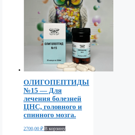
ОЛИГОПЕПТИДЫ
№15 — Для
лечения болезней
ЦНС, головного и
спинного мозга.
2700,00
₽
В корзину