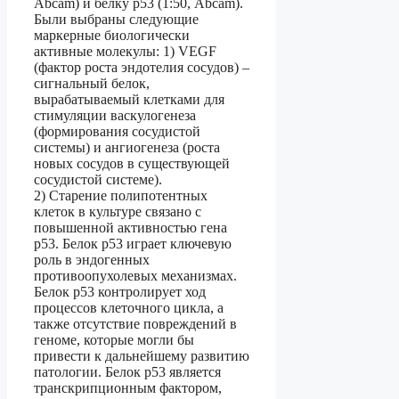
Abcam) и белку р53 (1:50, Abcam).
Были выбраны следующие
маркерные биологически
активные молекулы: 1) VEGF
(фактор роста эндотелия сосудов) –
сигнальный белок,
вырабатываемый клетками для
стимуляции васкулогенеза
(формирования сосудистой
системы) и ангиогенеза (роста
новых сосудов в существующей
сосудистой системе).
2) Старение полипотентных
клеток в культуре связано с
повышенной активностью гена
р53. Белок р53 играет ключевую
роль в эндогенных
противоопухолевых механизмах.
Белок р53 контролирует ход
процессов клеточного цикла, а
также отсутствие повреждений в
геноме, которые могли бы
привести к дальнейшему развитию
патологии. Белок р53 является
транскрипционным фактором,