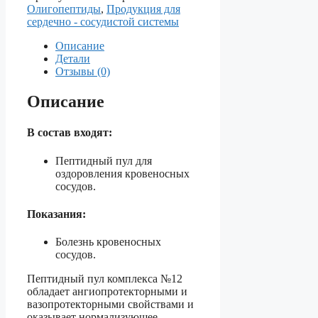
№12
Олигопептиды
,
Продукция для
—
сердечно - сосудистой системы
Для
оздоровления
Описание
кровеносных
Детали
сосудов.
Отзывы (0)
Описание
В состав входят:
Пептидный пул для
оздоровления кровеносных
сосудов.
Показания:
Болезнь кровеносных
сосудов.
Пептидный пул комплекса №12
обладает ангиопротекторными и
вазопротекторными свойствами и
оказывает нормализующее