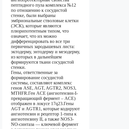
пептидного пула комплекса №12
по отношению к сосудистой
стенке, были выбраны
эмбриональные стволовые клетки
(ЭСК), которые являются
плюрипотентным типом, что
означает, что их можно
дифференцировать во все три
первичных зародышевых листа:
эктодерму, энтодерму и мезодерму,
из которых в дальнейшем
формируются ткани сосудистой
стенки.
Гены, ответственные за
формирование сосудистой
системы, составляют комплекс
генов ASE, AGT, AGTR2, NOS3,
MTHFR.Ген ACE (ангиотензин-I-
превращающий фермент – ACE)
отображен в локусе 17q23.Гены
AGT и AGTR1, которые кодируют
ангиотензин и рецептор 1-типа к
ангиотензину II, а также NOS3-
NO-синтаза — ключевой фермент