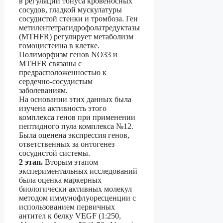
в регуляции тонуса кровеносных
сосудов, гладкой мускулатуры
сосудистой стенки и тромбоза. Ген
метилентетрагидрофолатредуктазы
(MTHFR) регулирует метаболизм
гомоцистеина в клетке.
Полиморфизм генов NO33 и
MTHFR связаны с
предрасположенностью к
сердечно-сосудистым
заболеваниям.
На основании этих данных была
изучена активность этого
комплекса генов при применении
пептидного пула комплекса №12.
Была оценена экспрессия генов,
ответственных за онтогенез
сосудистой системы.
2 этап.
Вторым этапом
экспериментальных исследований
была оценка маркерных
биологически активных молекул
методом иммунофлуоресценции с
использованием первичных
антител к белку VEGF (1:250,