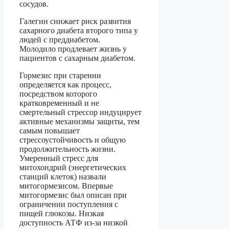
сосудов.
Галегин снижает риск развития
сахарного диабета второго типа у
людей с преддиабетом.
Молодило продлевает жизнь у
пациентов с сахарным диабетом.
Гормезис при старении
определяется как процесс,
посредством которого
кратковременный и не
смертельный стрессор индуцирует
активные механизмы защиты, тем
самым повышает
стрессоустойчивость и общую
продолжительность жизни.
Умеренный стресс для
митохондрий (энергетических
станций клеток) назвали
митогормезисом. Впервые
митогормезис был описан при
ограничении поступления с
пищей глюкозы. Низкая
доступность АТФ из-за низкой