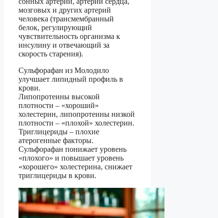
сонных артерий, артерий сердца,
мозговых и других артерий
человека (трансмембранный
белок, регулирующий
чувствительность организма к
инсулину и отвечающий за
скорость старения).
Сульфорафан из Молодило
улучшает липидный профиль в
крови.
Липопротеины высокой
плотности – «хороший»
холестерин, липопротеины низкой
плотности – «плохой» холестерин.
Триглицериды – плохие
атерогенные факторы.
Сульфорафан понижает уровень
«плохого» и повышает уровень
«хорошего» холестерина, снижает
триглицериды в крови.