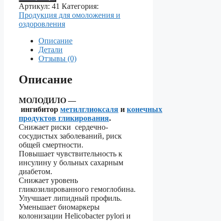
МОЛОДИЛО
Артикул:
41
Категория:
—
Продукция для омоложения и
Омолаживающее
оздоровления
средство
Описание
Детали
Отзывы (0)
Описание
МОЛОДИЛО —
ингибитор
метилглиоксаля
и
конечных
продуктов гликирования
.
Снижает риски сердечно-
сосудистых заболеваний, риск
общей смертности.
Повышает чувствительность к
инсулину у больных сахарным
диабетом.
Снижает уровень
гликозилированного гемоглобина.
Улучшает липидный профиль.
Уменьшает биомаркеры
колонизации Helicobacter pylori и