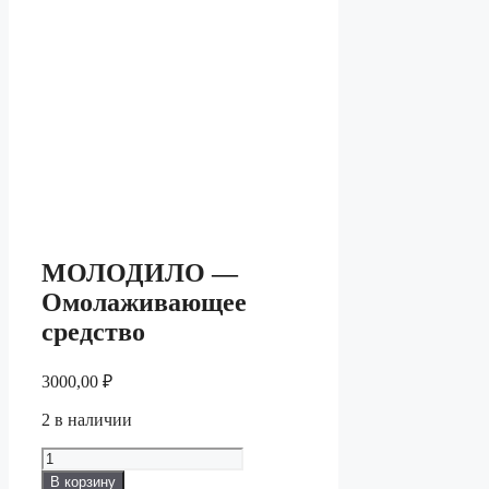
МОЛОДИЛО —
Омолаживающее
средство
3000,00
₽
2 в наличии
Количество
товара
В корзину