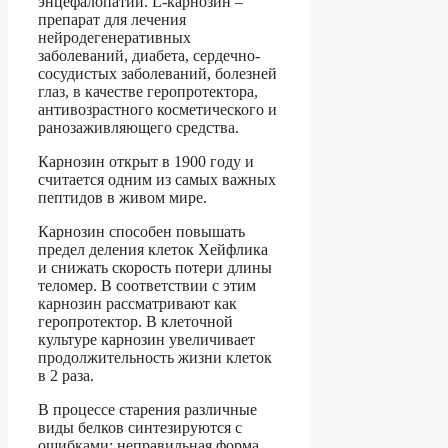
энцефалопатии. L-карнозин –
препарат для лечения
нейродегенеративных
заболеваний, диабета, сердечно-
сосудистых заболеваний, болезней
глаз, в качестве геропротектора,
антивозрастного косметического и
ранозаживляющего средства.
Карнозин открыт в 1900 году и
считается одним из самых важных
пептидов в живом мире.
Карнозин способен повышать
предел деления клеток Хейфлика
и снижать скорость потери длины
теломер. В соответствии с этим
карнозин рассматривают как
геропротектор. В клеточной
культуре карнозин увеличивает
продолжительность жизни клеток
в 2 раза.
В процессе старения различные
виды белков синтезируются с
ошибками: неправильная форма,