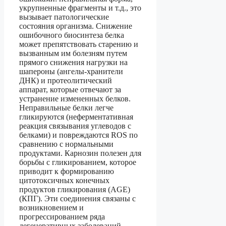
укрупненные фрагменты и т.д., это
вызывает патологические
состояния организма. Снижение
ошибочного биосинтеза белка
может препятствовать старению и
вызванным им болезням путем
прямого снижения нагрузки на
шапероны (ангелы-хранители
ДНК) и протеолитический
аппарат, которые отвечают за
устранение измененных белков.
Неправильные белки легче
гликируются (неферментативная
реакция связывания углеводов с
белками) и повреждаются ROS по
сравнению с нормальными
продуктами. Карнозин полезен для
борьбы с гликированием, которое
приводит к формированию
цитотоксичных конечных
продуктов гликирования (AGE)
(КПГ). Эти соединения связаны с
возникновением и
прогрессированием ряда
дегенеративных заболеваний,