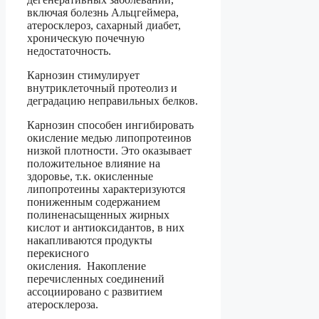
включая болезнь Альцгеймера,
атеросклероз, сахарный диабет,
хроническую почечную
недостаточность.
Карнозин стимулирует
внутриклеточный протеолиз и
деградацию неправильных белков.
Карнозин способен ингибировать
окисление медью липопротеинов
низкой плотности. Это оказывает
положительное влияние на
здоровье, т.к. окисленные
липопротеины характеризуются
пониженным содержанием
полиненасыщенных жирных
кислот и антиоксидантов, в них
накапливаются продукты
перекисного
окисления.
Накопление
перечисленных соединений
ассоциировано с развитием
атеросклероза.