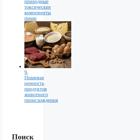
природные
токсические
компоненты
пищи
9.
Пищевая
ценность
продуктов
животного
происхождения
Поиск