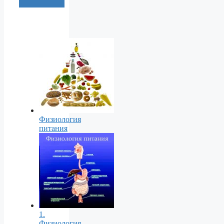
Физиология
питания
1.
Физиология