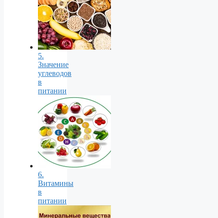
5.
Значение
углеводов
в
питании
6.
Витамины
в
питании