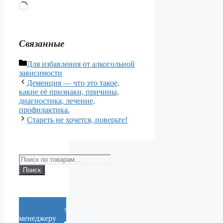
Загрузка…
Связанные
Рубрики
Для избавления от алкогольной
зависимости
Деменция — что это такое,
какие её признаки, причины,
диагностика, лечение,
профилактика.
Стареть не хочется, поверьте!
Искать:
Поиск
Cообщение
менеджеру