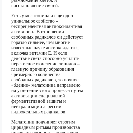
размножение клеток и
восстановление связей.
Есть у мелатонина и еще одно
уникальное свойство –
беспрецедентная антиоксидантная
активность. В отношении
свободных радикалов он действует
гораздо сильнее, чем многие
известные науке антиоксиданты,
включая витамин Е. И если
действие света способно усилить
перекисное окисление липидов –
главную причину образования
чрезмерного количества
свободных радикалов, то ночное
«бдение» мелатонина направлено
на угнетение этого процесса путем
активизации специальной
ферментативной защиты и
нейтрализации агрессии
гидроксильных радикалов.
Мелатонин подчиняет строгим
циркадным ритмам производства
половых гормонов – андрогенов,