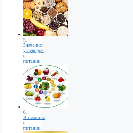
5.
Значение
углеводов
в
питании
6.
Витамины
в
питании