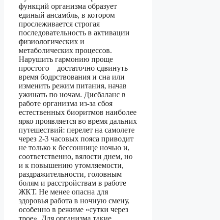
функций организма образует
единый ансамбль, в котором
прослеживается строгая
последовательность в активации
физиологических и
метаболических процессов.
Нарушить гармонию проще
простого – достаточно сдвинуть
время бодрствования и сна или
изменить режим питания, начав
ужинать по ночам. Дисбаланс в
работе организма из-за сбоя
естественных биоритмов наиболее
ярко проявляется во время дальних
путешествий: перелет на самолете
через 2-3 часовых пояса приводит
не только к бессоннице ночью и,
соответственно, вялости днем, но
и к повышению утомляемости,
раздражительности, головным
болям и расстройствам в работе
ЖКТ. Не менее опасна для
здоровья работа в ночную смену,
особенно в режиме «сутки через
трое». Для организма такие