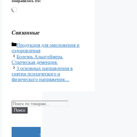
Понравилось это:
Загрузка…
Связанные
Рубрики
Продукция для омоложения и
оздоровления
Болезнь Альцгеймера.
Старческая деменция.
3 основных направления в
снятии психического и
физического напряжения…
Искать:
Поиск
Cообщение