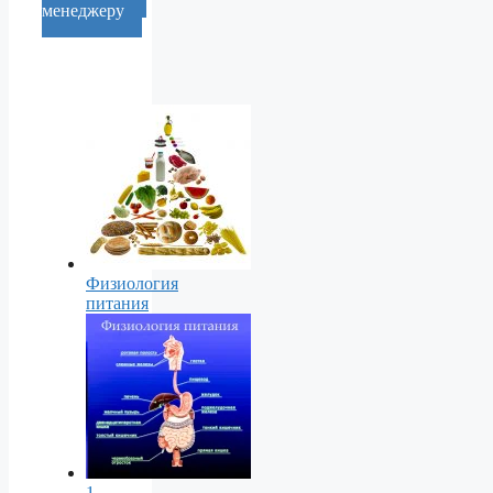
менеджеру
Физиология
питания
1.