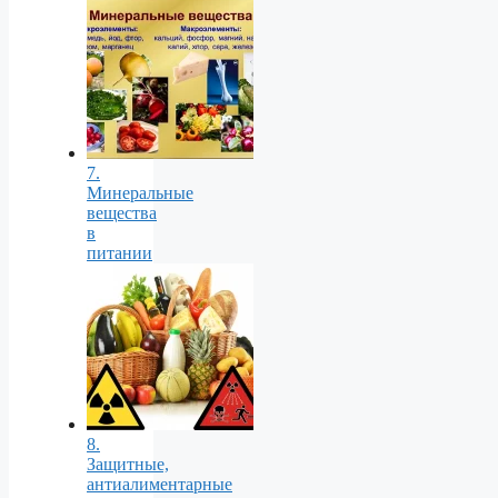
7.
Минеральные
вещества
в
питании
8.
Защитные,
антиалиментарные