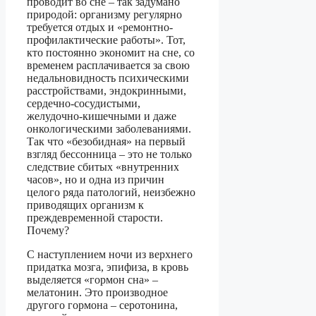
проводит во сне – так задумано
природой: организму регулярно
требуется отдых и «ремонтно-
профилактические работы». Тот,
кто постоянно экономит на сне, со
временем расплачивается за свою
недальновидность психическими
расстройствами, эндокринными,
сердечно-сосудистыми,
желудочно-кишечными и даже
онкологическими заболеваниями.
Так что «безобидная» на первый
взгляд бессонница – это не только
следствие сбитых «внутренних
часов», но и одна из причин
целого ряда патологий, неизбежно
приводящих организм к
преждевременной старости.
Почему?
С наступлением ночи из верхнего
придатка мозга, эпифиза, в кровь
выделяется «гормон сна» –
мелатонин. Это производное
другого гормона – серотонина,