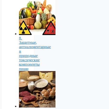
8.
Защитные,
антиалиментарные
и
природные
токсические
компоненты
пищи