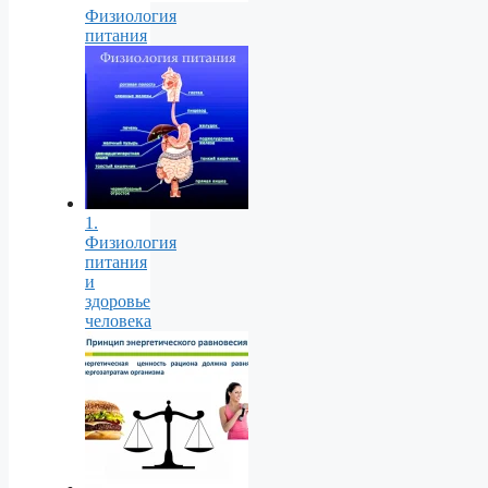
Физиология
питания
1.
Физиология
питания
и
здоровье
человека