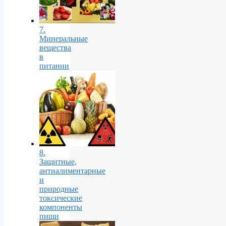
7.
Минеральные
вещества
в
питании
8.
Защитные,
антиалиментарные
и
природные
токсические
компоненты
пищи