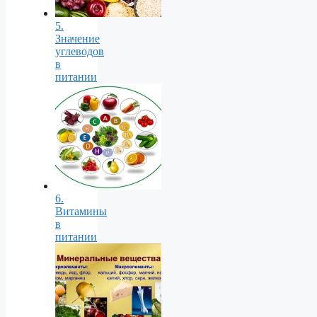
5.
Значение
углеводов
в
питании
6.
Витамины
в
питании