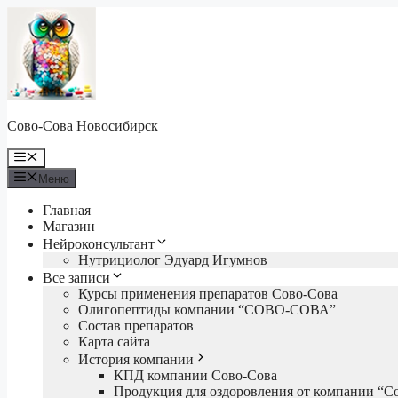
Перейти
к
содержимому
Сово-Сова Новосибирск
Меню
Меню
Главная
Магазин
Нейроконсультант
Нутрициолог Эдуард Игумнов
Все записи
Курсы применения препаратов Сово-Сова
Олигопептиды компании “СОВО-СОВА”
Состав препаратов
Карта сайта
История компании
КПД компании Сово-Сова
Продукция для оздоровления от компании “С