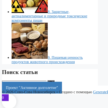
8. Защитные,
антиалиментарные и природные токсические
компоненты пищи
9. Пищевая ценность
продуктов животного происхождения
Поиск статьи
Поиск:
Проект "Активное долголетие"
© 2026 Сово-Сова Новосибирск
• Создано с помощью
Generate
0