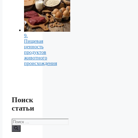
9.
Пищевая
ценность
продуктов
животного
происхождения
Поиск
статьи
Поиск: