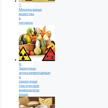
7.
Минеральные
вещества
в
питании
8.
Защитные,
антиалиментарные
и
природные
токсические
компоненты
пищи