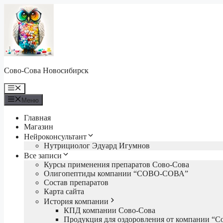
Перейти
к
содержимому
Сово-Сова Новосибирск
Меню
Меню
Главная
Магазин
Нейроконсультант
Нутрициолог Эдуард Игумнов
Все записи
Курсы применения препаратов Сово-Сова
Олигопептиды компании “СОВО-СОВА”
Состав препаратов
Карта сайта
История компании
КПД компании Сово-Сова
Продукция для оздоровления от компании “С