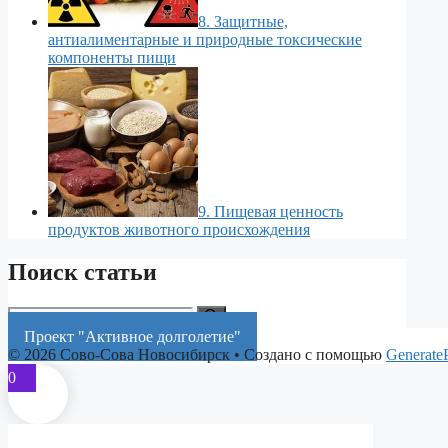
8. Защитные,
антиалиментарные и природные токсические
компоненты пищи
9. Пищевая ценность
продуктов животного происхождения
Поиск статьи
Поиск:
Проект "Активное долголетие"
© 2026 Сово-Сова Новосибирск
• Создано с помощью
Generate
0