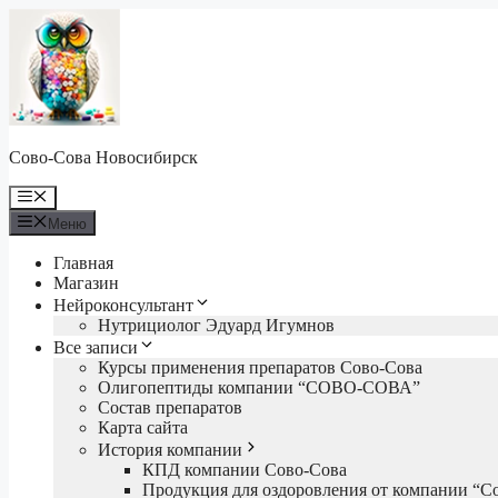
Перейти
к
содержимому
Сово-Сова Новосибирск
Меню
Меню
Главная
Магазин
Нейроконсультант
Нутрициолог Эдуард Игумнов
Все записи
Курсы применения препаратов Сово-Сова
Олигопептиды компании “СОВО-СОВА”
Состав препаратов
Карта сайта
История компании
КПД компании Сово-Сова
Продукция для оздоровления от компании “С