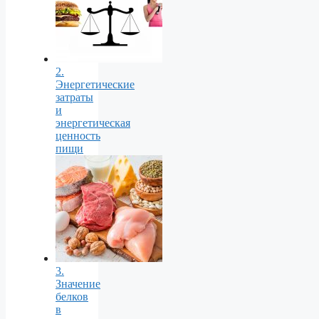
2.
Энергетические
затраты
и
энергетическая
ценность
пищи
3.
Значение
белков
в